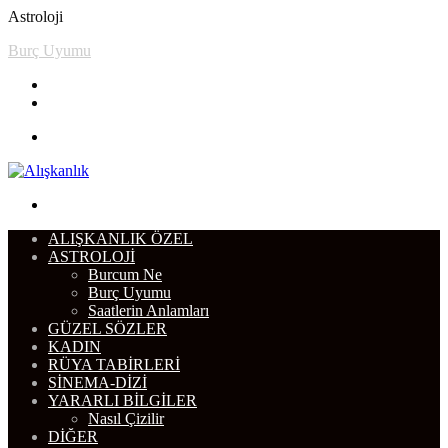
Astroloji
Burcum Ne
Menü
Arama
yap
ALIŞKANLIK ÖZEL
...
ASTROLOJI
Burcum Ne
Burç Uyumu
Saatlerin Anlamları
GÜZEL SÖZLER
KADIN
RÜYA TABIRLERI
SINEMA-DIZI
YARARLI BILGILER
Nasıl Çizilir
DIĞER