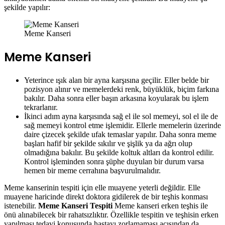
şekilde yapılır:
Meme Kanseri
Meme Kanseri
Yeterince ışık alan bir ayna karşısına geçilir. Eller belde bir
pozisyon alınır ve memelerdeki renk, büyüklük, biçim farkına
bakılır. Daha sonra eller başın arkasına koyularak bu işlem
tekrarlanır.
İkinci adım ayna karşısında sağ el ile sol memeyi, sol el ile de
sağ memeyi kontrol etme işlemidir. Ellerle memelerin üzerinde
daire çizecek şekilde ufak temaslar yapılır. Daha sonra meme
başları hafif bir şekilde sıkılır ve şişlik ya da ağrı olup
olmadığına bakılır. Bu şekilde koltuk altları da kontrol edilir.
Kontrol işleminden sonra şüphe duyulan bir durum varsa
hemen bir meme cerrahına başvurulmalıdır.
Meme kanserinin tespiti için elle muayene yeterli değildir. Elle
muayene haricinde direkt doktora gidilerek de bir teşhis konması
istenebilir.
Meme Kanseri Tespiti
Meme kanseri erken teşhis ile
önü alınabilecek bir rahatsızlıktır. Özellikle tespitin ve teşhisin erken
yapılması tedavi konusunda hastayı zorlamaması açısından da