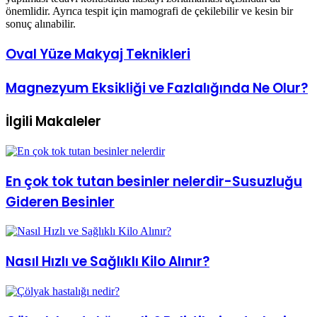
önemlidir. Ayrıca tespit için mamografi de çekilebilir ve kesin bir
sonuç alınabilir.
Oval
Oval Yüze Makyaj Teknikleri
Yüze
Makyaj
Magnezyum
Magnezyum Eksikliği ve Fazlalığında Ne Olur?
Teknikleri
Eksikliği
ve
İlgili Makaleler
Fazlalığında
Ne
Olur?
En çok tok tutan besinler nelerdir-Susuzluğu
Gideren Besinler
Nasıl Hızlı ve Sağlıklı Kilo Alınır?