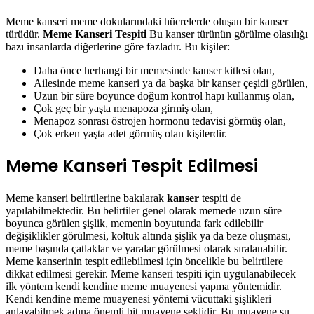
Meme kanseri meme dokularındaki hücrelerde oluşan bir kanser
türüdür.
Meme Kanseri Tespiti
Bu kanser türünün görülme olasılığı
bazı insanlarda diğerlerine göre fazladır. Bu kişiler:
Daha önce herhangi bir memesinde kanser kitlesi olan,
Ailesinde meme kanseri ya da başka bir kanser çeşidi görülen,
Uzun bir süre boyunce doğum kontrol hapı kullanmış olan,
Çok geç bir yaşta menapoza girmiş olan,
Menapoz sonrası östrojen hormonu tedavisi görmüş olan,
Çok erken yaşta adet görmüş olan kişilerdir.
Meme Kanseri Tespit Edilmesi
Meme kanseri belirtilerine bakılarak
kanser
tespiti de
yapılabilmektedir. Bu belirtiler genel olarak memede uzun süre
boyunca görülen şişlik, memenin boyutunda fark edilebilir
değişiklikler görülmesi, koltuk altında şişlik ya da beze oluşması,
meme başında çatlaklar ve yaralar görülmesi olarak sıralanabilir.
Meme kanserinin tespit edilebilmesi için öncelikle bu belirtilere
dikkat edilmesi gerekir. Meme kanseri tespiti için uygulanabilecek
ilk yöntem kendi kendine meme muayenesi yapma yöntemidir.
Kendi kendine meme muayenesi yöntemi vücuttaki şişlikleri
anlayabilmek adına önemli bit muayene şeklidir. Bu muayene şu