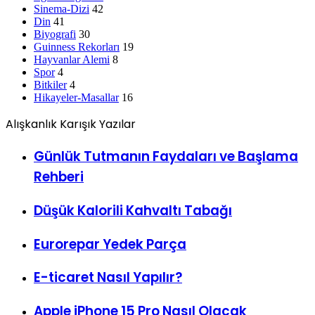
Sinema-Dizi
42
Din
41
Biyografi
30
Guinness Rekorları
19
Hayvanlar Alemi
8
Spor
4
Bitkiler
4
Hikayeler-Masallar
16
Alışkanlık Karışık Yazılar
Günlük Tutmanın Faydaları ve Başlama
Rehberi
Düşük Kalorili Kahvaltı Tabağı
Eurorepar Yedek Parça
E-ticaret Nasıl Yapılır?
Apple iPhone 15 Pro Nasıl Olacak