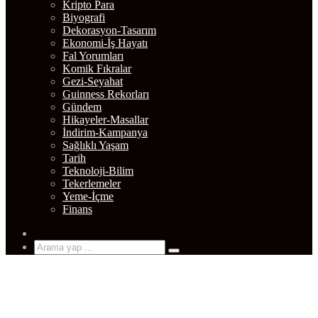
Kripto Para
Biyografi
Dekorasyon-Tasarım
Ekonomi-İş Hayatı
Fal Yorumları
Komik Fıkralar
Gezi-Seyahat
Guinness Rekorları
Gündem
Hikayeler-Masallar
İndirim-Kampanya
Sağlıklı Yaşam
Tarih
Teknoloji-Bilim
Tekerlemeler
Yeme-İçme
Finans
Rastgele
Makale
Arama
yap
...