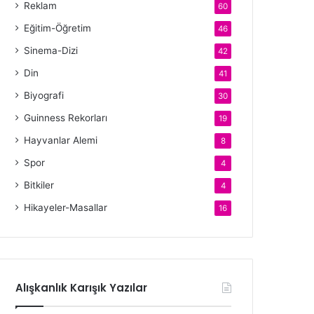
Reklam
60
Eğitim-Öğretim
46
Sinema-Dizi
42
Din
41
Biyografi
30
Guinness Rekorları
19
Hayvanlar Alemi
8
Spor
4
Bitkiler
4
Hikayeler-Masallar
16
Alışkanlık Karışık Yazılar