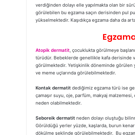
verdiğinden dolayı elle yapılmakta olan bir sürü
görülebilen bu egzama saçın derisinden pul pu
yükselmektedir. Kaşıdıkça egzama daha da arta
Egzaman
Atopik dermatit
, çocuklukta görülmeye başlan
türüdür. Bebeklerde genellikle kafa derisinde 
görülmektedir. Yetişkinlik döneminde görülen yer
ve meme uçlarında görülebilmektedir.
Kontak dermatit
dediğimiz egzama türü ise gene
çamaşır suyu, oje, parfüm, makyaj malzemesi, d
neden olabilmektedir.
Seboreik dermatit
neden dolayı oluştuğu bilin
Görüldüğü yerler yüzde, kaşlarda, burun kenarl
dökülme şeklinde görülebilmektedir. Bu egzama