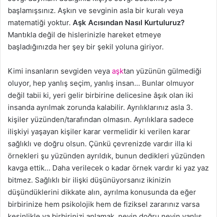
başlamışsınız. Aşkın ve sevginin asla bir kuralı veya
matematiği yoktur.
Aşk Acısından Nasıl Kurtuluruz?
Mantıkla değil de hislerinizle hareket etmeye
başladığınızda her şey bir şekil yoluna giriyor.
Kimi insanların sevgiden veya
aşk
tan yüzünün gülmediği
oluyor, hep yanlış seçim, yanlış insan… Bunlar olmuyor
değil tabii ki, yeri gelir birbirine delicesine âşık olan iki
insanda ayrılmak zorunda kalabilir. Ayrılıklarınız asla 3.
kişiler yüzünden/tarafından olmasın. Ayrılıklara sadece
ilişkiyi yaşayan kişiler karar vermelidir ki verilen karar
sağlıklı ve doğru olsun. Çünkü çevrenizde vardır illa ki
örnekleri şu yüzünden ayrıldık, bunun dedikleri yüzünden
kavga ettik… Daha verilecek o kadar örnek vardır ki yaz yaz
bitmez. Sağlıklı bir ilişki düşünüyorsanız ikinizin
düşündüklerini dikkate alın, ayrılma konusunda da eğer
birbirinize hem psikolojik hem de fiziksel zararınız varsa
kesinlikle ya birbirinizi anlamak, neyin doğru neyin yanlış