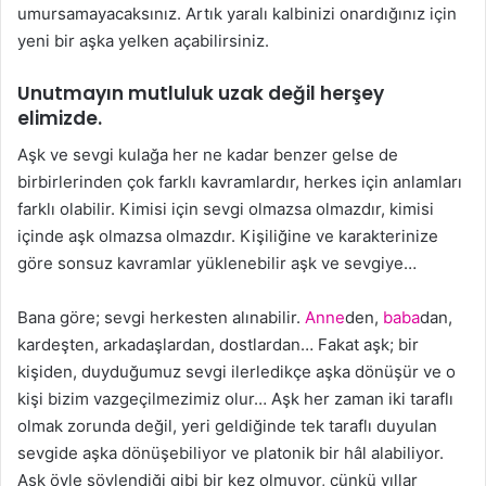
umursamayacaksınız. Artık yaralı kalbinizi onardığınız için
yeni bir aşka yelken açabilirsiniz.
Unutmayın mutluluk uzak değil herşey
elimizde.
Aşk ve sevgi kulağa her ne kadar benzer gelse de
birbirlerinden çok farklı kavramlardır, herkes için anlamları
farklı olabilir. Kimisi için sevgi olmazsa olmazdır, kimisi
içinde aşk olmazsa olmazdır. Kişiliğine ve karakterinize
göre sonsuz kavramlar yüklenebilir aşk ve sevgiye…
Bana göre; sevgi herkesten alınabilir.
Anne
den,
baba
dan,
kardeşten, arkadaşlardan, dostlardan… Fakat aşk; bir
kişiden, duyduğumuz sevgi ilerledikçe aşka dönüşür ve o
kişi bizim vazgeçilmezimiz olur… Aşk her zaman iki taraflı
olmak zorunda değil, yeri geldiğinde tek taraflı duyulan
sevgide aşka dönüşebiliyor ve platonik bir hâl alabiliyor.
Aşk öyle söylendiği gibi bir kez olmuyor, çünkü yıllar