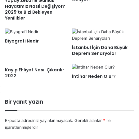
Yapay Zekâ ile Günlük
Hayatımız Nasıl Değişiyor?
2025’te Bizi Bekleyen
Yenilikler
Biyografi Nedir
İstanbul İçin Daha Büyük
Deprem Senaryoları
Kayıp Ehliyet Nasıl Çıkarılır
2022
İntihar Neden Olur?
Bir yanıt yazın
E-posta adresiniz yayınlanmayacak.
Gerekli alanlar
*
ile
işaretlenmişlerdir
Y