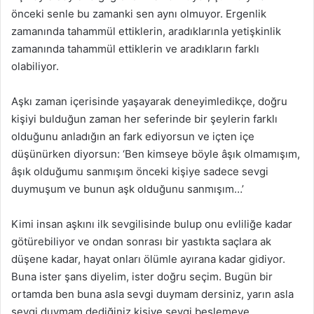
önceki senle bu zamanki sen aynı olmuyor. Ergenlik
zamanında tahammül ettiklerin, aradıklarınla yetişkinlik
zamanında tahammül ettiklerin ve aradıkların farklı
olabiliyor.
Aşkı zaman içerisinde yaşayarak deneyimledikçe, doğru
kişiyi bulduğun zaman her seferinde bir şeylerin farklı
olduğunu anladığın an fark ediyorsun ve içten içe
düşünürken diyorsun: ‘Ben kimseye böyle âşık olmamışım,
âşık olduğumu sanmışım önceki kişiye sadece sevgi
duymuşum ve bunun aşk olduğunu sanmışım…’
Kimi insan aşkını ilk sevgilisinde bulup onu evliliğe kadar
götürebiliyor ve ondan sonrası bir yastıkta saçlara ak
düşene kadar, hayat onları ölümle ayırana kadar gidiyor.
Buna ister şans diyelim, ister doğru seçim. Bugün bir
ortamda ben buna asla sevgi duymam dersiniz, yarın asla
sevgi duymam dediğiniz kişiye sevgi beslemeye