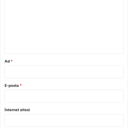
o
r
u
m
*
Ad
*
E-posta
*
İnternet sitesi