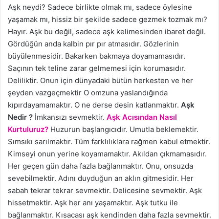
Aşk neydi? Sadece birlikte olmak mı, sadece öylesine
yaşamak mı, hissiz bir şekilde sadece gezmek tozmak mı?
Hayır. Aşk bu değil, sadece aşk kelimesinden ibaret değil.
Gördüğün anda kalbin pır pır atmasıdır. Gözlerinin
büyülenmesidir. Bakarken bakmaya doyamamasıdır.
Saçının tek teline zarar gelmemesi için korumasıdır.
Deliliktir. Onun için dünyadaki bütün herkesten ve her
şeyden vazgeçmektir O omzuna yaslandığında
kıpırdayamamaktır. O ne derse desin katlanmaktır.
Aşk
Nedir ?
İmkansızı sevmektir.
Aşk Acısından Nasıl
Kurtuluruz?
Huzurun başlangıcıdır. Umutla beklemektir.
Sımsıkı sarılmaktır. Tüm farklılıklara rağmen kabul etmektir.
Kimseyi onun yerine koyamamaktır. Akıldan çıkmamasıdır.
Her geçen gün daha fazla bağlanmaktır. Onu, onsuzda
sevebilmektir. Adını duyduğun an aklın gitmesidir. Her
sabah tekrar tekrar sevmektir. Delicesine sevmektir. Aşk
hissetmektir. Aşk her anı yaşamaktır. Aşk tutku ile
bağlanmaktır. Kısacası aşk kendinden daha fazla sevmektir.