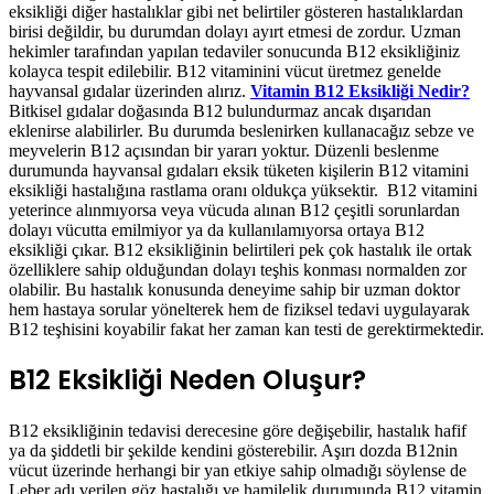
hekimler tarafından yapılan tedaviler sonucunda B12 eksikliğiniz
kolayca tespit edilebilir. B12 vitaminini vücut üretmez genelde
hayvansal gıdalar üzerinden alırız.
Vitamin B12 Eksikliği Nedir?
Bitkisel gıdalar doğasında B12 bulundurmaz ancak dışarıdan
eklenirse alabilirler. Bu durumda beslenirken kullanacağız sebze ve
meyvelerin B12 açısından bir yararı yoktur. Düzenli beslenme
durumunda hayvansal gıdaları eksik tüketen kişilerin B12 vitamini
eksikliği hastalığına rastlama oranı oldukça yüksektir. B12 vitamini
yeterince alınmıyorsa veya vücuda alınan B12 çeşitli sorunlardan
dolayı vücutta emilmiyor ya da kullanılamıyorsa ortaya B12
eksikliği çıkar. B12 eksikliğinin belirtileri pek çok hastalık ile ortak
özelliklere sahip olduğundan dolayı teşhis konması normalden zor
olabilir. Bu hastalık konusunda deneyime sahip bir uzman doktor
hem hastaya sorular yönelterek hem de fiziksel tedavi uygulayarak
B12 teşhisini koyabilir fakat her zaman kan testi de gerektirmektedir.
B12 Eksikliği Neden Oluşur?
B12 eksikliğinin tedavisi derecesine göre değişebilir, hastalık hafif
ya da şiddetli bir şekilde kendini gösterebilir. Aşırı dozda B12nin
vücut üzerinde herhangi bir yan etkiye sahip olmadığı söylense de
Leber adı verilen göz hastalığı ve hamilelik durumunda B12 vitamin
alımının kontrollü olması gerekmektedir. Bu nedenden dolayı
vücudunuzun durumuna göre almanız gereken B12 miktarı