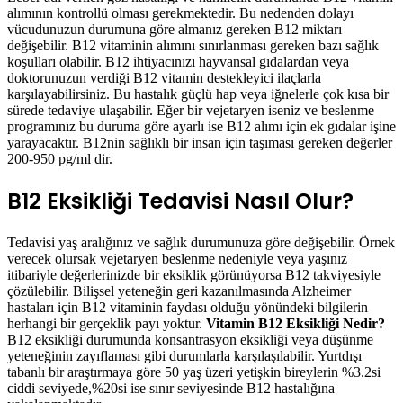
değişebilir. B12 vitaminin alımını sınırlanması gereken bazı sağlık
koşulları olabilir. B12 ihtiyacınızı hayvansal gıdalardan veya
doktorunuzun verdiği B12 vitamin destekleyici ilaçlarla
karşılayabilirsiniz. Bu hastalık güçlü hap veya iğnelerle çok kısa bir
sürede tedaviye ulaşabilir. Eğer bir vejetaryen iseniz ve beslenme
programınız bu duruma göre ayarlı ise B12 alımı için ek gıdalar işine
yarayacaktır. B12nin sağlıklı bir insan için taşıması gereken değerler
200-950 pg/ml dir.
B12 Eksikliği Tedavisi Nasıl Olur?
Tedavisi yaş aralığınız ve sağlık durumunuza göre değişebilir. Örnek
verecek olursak vejetaryen beslenme nedeniyle veya yaşınız
itibariyle değerlerinizde bir eksiklik görünüyorsa B12 takviyesiyle
çözülebilir. Bilişsel yeteneğin geri kazanılmasında Alzheimer
hastaları için B12 vitaminin faydası olduğu yönündeki bilgilerin
herhangi bir gerçeklik payı yoktur.
Vitamin B12 Eksikliği Nedir?
B12 eksikliği durumunda konsantrasyon eksikliği veya düşünme
yeteneğinin zayıflaması gibi durumlarla karşılaşılabilir. Yurtdışı
tabanlı bir araştırmaya göre 50 yaş üzeri yetişkin bireylerin %3.2si
ciddi seviyede,%20si ise sınır seviyesinde B12 hastalığına
yakalanmaktadır.