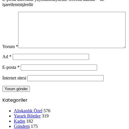
Yorum
*
Ad
*
E-posta
*
İnternet sitesi
Kategoriler
Alışkanlık Özel
576
Yararlı Bilgiler
319
Kadın
182
Gündem
175
Yazılım ve Kodlama
75
Diğer
2.894