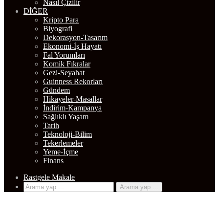
Kripto Para
Biyografi
Dekorasyon-Tasarım
Ekonomi-İş Hayatı
Fal Yorumları
Komik Fıkralar
Gezi-Seyahat
Guinness Rekorları
Gündem
Hikayeler-Masallar
İndirim-Kampanya
Sağlıklı Yaşam
Tarih
Teknoloji-Bilim
Tekerlemeler
Yeme-İçme
Finans
Rastgele Makale
Arama yap ...