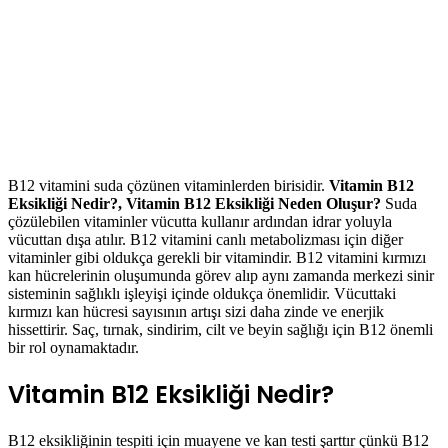
B12 vitamini suda çözünen vitaminlerden birisidir.
Vitamin B12
Eksikliği Nedir?, Vitamin B12 Eksikliği Neden Oluşur?
Suda
çözülebilen vitaminler vücutta kullanır ardından idrar yoluyla
vücuttan dışa atılır. B12 vitamini canlı metabolizması için diğer
vitaminler gibi oldukça gerekli bir vitamindir. B12 vitamini kırmızı
kan hücrelerinin oluşumunda görev alıp aynı zamanda merkezi sinir
sisteminin sağlıklı işleyişi içinde oldukça önemlidir. Vücuttaki
kırmızı kan hücresi sayısının artışı sizi daha zinde ve enerjik
hissettirir. Saç, tırnak, sindirim, cilt ve beyin sağlığı için B12 önemli
bir rol oynamaktadır.
Vitamin B12 Eksikliği Nedir?
B12 eksikliğinin tespiti için muayene ve kan testi şarttır çünkü B12
eksikliği diğer hastalıklar gibi net belirtiler gösteren hastalıklardan
birisi değildir, bu durumdan dolayı ayırt etmesi de zordur. Uzman