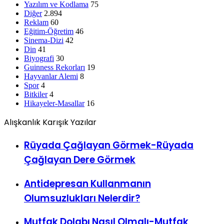
Reklam
60
Eğitim-Öğretim
46
Sinema-Dizi
42
Din
41
Biyografi
30
Guinness Rekorları
19
Hayvanlar Alemi
8
Spor
4
Bitkiler
4
Hikayeler-Masallar
16
Alışkanlık Karışık Yazılar
Rüyada Çağlayan Görmek-Rüyada
Çağlayan Dere Görmek
Antidepresan Kullanmanın
Olumsuzlukları Nelerdir?
Mutfak Dolabı Nasıl Olmalı-Mutfak
Dolabı Seçimi