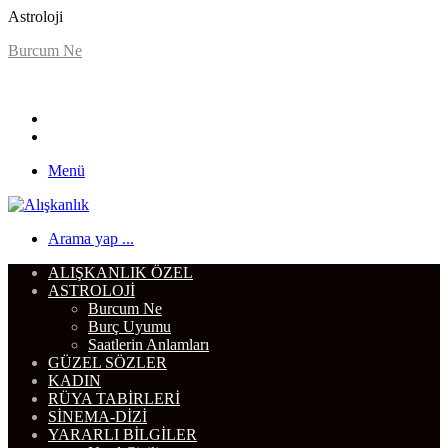
Astroloji
Burcum Ne
Menü
Arama yap ...
ALIŞKANLIK ÖZEL
ASTROLOJI
Burcum Ne
Burç Uyumu
Saatlerin Anlamları
GÜZEL SÖZLER
KADIN
RÜYA TABIRLERI
SINEMA-DIZI
YARARLI BILGILER
Nasıl Çizilir
DIĞER