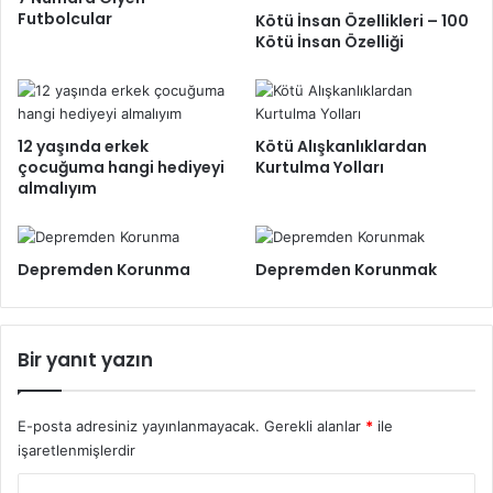
Futbolcular
Kötü İnsan Özellikleri – 100
Kötü İnsan Özelliği
12 yaşında erkek
Kötü Alışkanlıklardan
çocuğuma hangi hediyeyi
Kurtulma Yolları
almalıyım
Depremden Korunma
Depremden Korunmak
Bir yanıt yazın
E-posta adresiniz yayınlanmayacak.
Gerekli alanlar
*
ile
işaretlenmişlerdir
Y