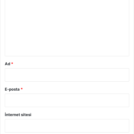
o
r
u
m
*
Ad
*
E-posta
*
İnternet sitesi