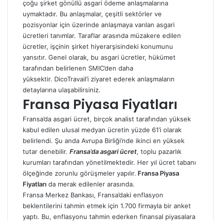
çoğu şirket gönüllü asgari ödeme anlaşmalarına
uymaktadır. Bu anlaşmalar, çeşitli sektörler ve
pozisyonlar için üzerinde anlaşmaya varılan asgari
ücretleri tanımlar. Taraflar arasında müzakere edilen
ücretler, işçinin şirket hiyerarşisindeki konumunu
yansıtır. Genel olarak, bu asgari ücretler, hükümet
tarafından belirlenen SMIC’den daha
yüksektir. DicoTravail’i ziyaret ederek anlaşmaların
detaylarına ulaşabilirsiniz.
Fransa Piyasa Fiyatları
Fransa’da asgari ücret, birçok analist tarafından yüksek
kabul edilen ulusal medyan ücretin yüzde 61’i olarak
belirlendi. Şu anda Avrupa Birliği’nde ikinci en yüksek
tutar denebilir.
Fransa’da asgari ücret
, toplu pazarlık
kurumları tarafından yönetilmektedir. Her yıl ücret tabanı
ölçeğinde zorunlu görüşmeler yapılır.
Fransa Piyasa
Fiyatları
da merak edilenler arasında.
Fransa Merkez Bankası, Fransa’daki enflasyon
beklentilerini tahmin etmek için 1.700 firmayla bir anket
yaptı. Bu, enflasyonu tahmin ederken finansal piyasalara