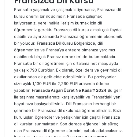
Fransızca Dil Kursu
Fransa’da yaşamak ve çalışmak istiyorsanız, Fransızca dil
kursu önemli bir ilk adımdır. Fransa’da çalışmak
istiyorsanız, yerel halkla iletişim kurmak için dil
öğrenmeniz gerekir. Fransızca dil kursu almak çok faydalı
olabilir ve aynı zamanda Fransızca öğrenmenin ekonomik
bir yoludur.
Fransızca Dil Kursu
Bölgenizde, dili
öğrenmenize ve Fransa’ya entegre olmanıza yardımcı
olabilecek birçok Fransız dernekleri de bulunmaktadır.
Fransa’da bir dil öğretmeni için ortalama net maaş ayda
yaklaşık 790 Euro’dur. Ek olarak, özel ders ve çevrimiçi dil
okullarından ek gelir elde edebilirsiniz. Bu pozisyonlar
size aylık 1,130 EUR ile 2,260 EUR arasında ödeme
yapabilir.
Fransa’da Asgari Ücret Ne Kadar? 2024
Bu gelir
ile taşınma masraflarınızı karşılayabilir ve Fransa’daki yeni
hayatınıza başlayabilirsiniz. Dili Fransa’nın herhangi bir
şehrinde bir Fransızca dil okulunda öğrenebilirsiniz. Bazı
kuruluşlar, öğrenciler ve yetişkinler için çeşitli Fransızca
dil kursları sunmaktadır. Son derece eğlenceli bir süreç
olan Fransızca dil öğrenme sürecini, çabuk atlatacaksınız.