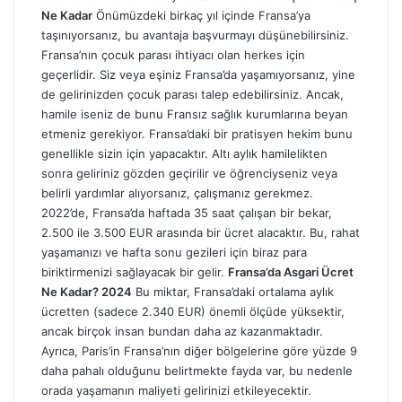
Ne Kadar
Önümüzdeki birkaç yıl içinde Fransa’ya
taşınıyorsanız, bu avantaja başvurmayı düşünebilirsiniz.
Fransa’nın çocuk parası ihtiyacı olan herkes için
geçerlidir. Siz veya eşiniz Fransa’da yaşamıyorsanız, yine
de gelirinizden çocuk parası talep edebilirsiniz. Ancak,
hamile iseniz de bunu Fransız sağlık kurumlarına beyan
etmeniz gerekiyor. Fransa’daki bir pratisyen hekim bunu
genellikle sizin için yapacaktır. Altı aylık hamilelikten
sonra geliriniz gözden geçirilir ve öğrenciyseniz veya
belirli yardımlar alıyorsanız, çalışmanız gerekmez.
2022’de, Fransa’da haftada 35 saat çalışan bir bekar,
2.500 ile 3.500 EUR arasında bir ücret alacaktır. Bu, rahat
yaşamanızı ve hafta sonu gezileri için biraz para
biriktirmenizi sağlayacak bir gelir.
Fransa’da Asgari Ücret
Ne Kadar? 2024
Bu miktar, Fransa’daki ortalama aylık
ücretten (sadece 2.340 EUR) önemli ölçüde yüksektir,
ancak birçok insan bundan daha az kazanmaktadır.
Ayrıca, Paris’in Fransa’nın diğer bölgelerine göre yüzde 9
daha pahalı olduğunu belirtmekte fayda var, bu nedenle
orada yaşamanın maliyeti gelirinizi etkileyecektir.