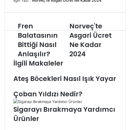
İlgili Yazı :
Norveç’te Asgari Ücret Ne Kadar 2024
Fren
Norveç'te
Fren
Norveç'te
Balatasının
Asgari
Balatasının
Asgari Ücret
Bittiği
Ücret
Nasıl
Bittiği Nasıl
Ne
Ne Kadar
Anlaşılır?
Kadar
Anlaşılır?
2024
2024
İlgili Makaleler
Ateş Böcekleri Nasıl Işık Yayar
Çoban Yıldızı Nedir?
Sigarayı Bırakmaya Yardımcı
Ürünler