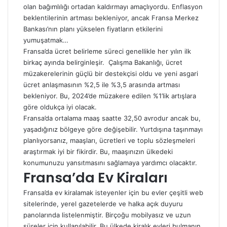
olan bağımlılığı ortadan kaldırmayı amaçlıyordu. Enflasyon
beklentilerinin artması bekleniyor, ancak Fransa Merkez
Bankası’nın planı yükselen fiyatların etkilerini
yumuşatmak…
Fransa’da ücret belirleme süreci genellikle her yılın ilk
birkaç ayında belirginleşir. Çalışma Bakanlığı, ücret
müzakerelerinin güçlü bir destekçisi oldu ve yeni asgari
ücret anlaşmasının %2,5 ile %3,5 arasında artması
bekleniyor. Bu, 2024’de müzakere edilen %1’lik artışlara
göre oldukça iyi olacak.
Fransa’da ortalama maaş saatte 32,50 avrodur ancak bu,
yaşadığınız bölgeye göre değişebilir. Yurtdışına taşınmayı
planlıyorsanız, maaşları, ücretleri ve toplu sözleşmeleri
araştırmak iyi bir fikirdir. Bu, maaşınızın ülkedeki
konumunuzu yansıtmasını sağlamaya yardımcı olacaktır.
Fransa’da Ev Kiraları
Fransa’da ev kiralamak isteyenler için bu evler çeşitli web
sitelerinde, yerel gazetelerde ve halka açık duyuru
panolarında listelenmiştir. Birçoğu mobilyasız ve uzun
süreler için kullanılabilir. Bu ülkede kiralık evleri bulmanın