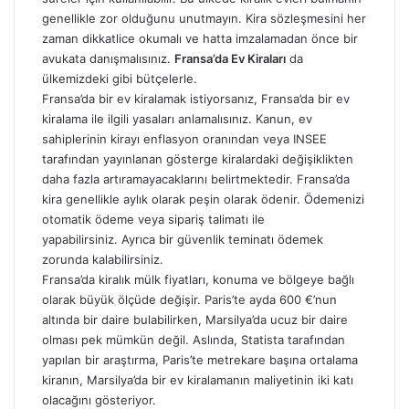
genellikle zor olduğunu unutmayın. Kira sözleşmesini her
zaman dikkatlice okumalı ve hatta imzalamadan önce bir
avukata danışmalısınız.
Fransa’da Ev Kiraları
da
ülkemizdeki gibi bütçelerle.
Fransa’da bir ev kiralamak istiyorsanız, Fransa’da bir ev
kiralama ile ilgili yasaları anlamalısınız. Kanun, ev
sahiplerinin kirayı enflasyon oranından veya INSEE
tarafından yayınlanan gösterge kiralardaki değişiklikten
daha fazla artıramayacaklarını belirtmektedir. Fransa’da
kira genellikle aylık olarak peşin olarak ödenir. Ödemenizi
otomatik ödeme veya sipariş talimatı ile
yapabilirsiniz. Ayrıca bir güvenlik teminatı ödemek
zorunda kalabilirsiniz.
Fransa’da kiralık mülk fiyatları, konuma ve bölgeye bağlı
olarak büyük ölçüde değişir. Paris’te ayda 600 €’nun
altında bir daire bulabilirken, Marsilya’da ucuz bir daire
olması pek mümkün değil. Aslında, Statista tarafından
yapılan bir araştırma, Paris’te metrekare başına ortalama
kiranın, Marsilya’da bir ev kiralamanın maliyetinin iki katı
olacağını gösteriyor.