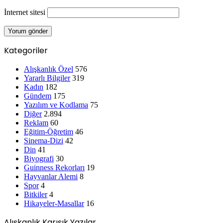
Kategoriler
Alışkanlık Özel
576
Yararlı Bilgiler
319
Kadın
182
Gündem
175
Yazılım ve Kodlama
75
Diğer
2.894
Reklam
60
Eğitim-Öğretim
46
Sinema-Dizi
42
Din
41
Biyografi
30
Guinness Rekorları
19
Hayvanlar Alemi
8
Spor
4
Bitkiler
4
Hikayeler-Masallar
16
Alışkanlık Karışık Yazılar