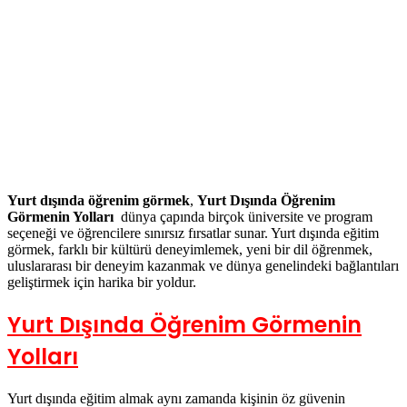
Yurt dışında öğrenim görmek
,
Yurt Dışında Öğrenim
Görmenin Yolları
dünya çapında birçok üniversite ve program
seçeneği ve öğrencilere sınırsız fırsatlar sunar. Yurt dışında eğitim
görmek, farklı bir kültürü deneyimlemek, yeni bir dil öğrenmek,
uluslararası bir deneyim kazanmak ve dünya genelindeki bağlantıları
geliştirmek için harika bir yoldur.
Yurt Dışında Öğrenim Görmenin
Yolları
Yurt dışında eğitim almak aynı zamanda kişinin öz güvenin
artmasına ve sosyal becerilerinin de gelişmesine yardımcı olur. Bu
makalede,
yurt dışında
öğrenim görmek için başvurulabilecek bazı