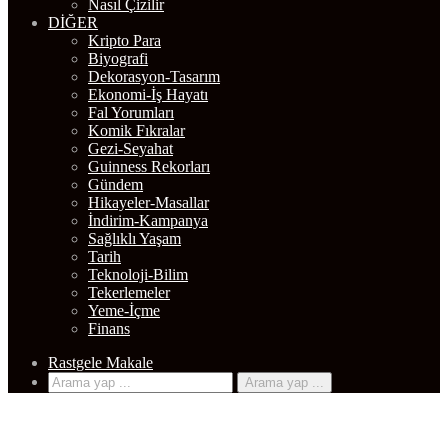
Kripto Para
Biyografi
Dekorasyon-Tasarım
Ekonomi-İş Hayatı
Fal Yorumları
Komik Fıkralar
Gezi-Seyahat
Guinness Rekorları
Gündem
Hikayeler-Masallar
İndirim-Kampanya
Sağlıklı Yaşam
Tarih
Teknoloji-Bilim
Tekerlemeler
Yeme-İçme
Finans
Rastgele Makale
Arama yap ...