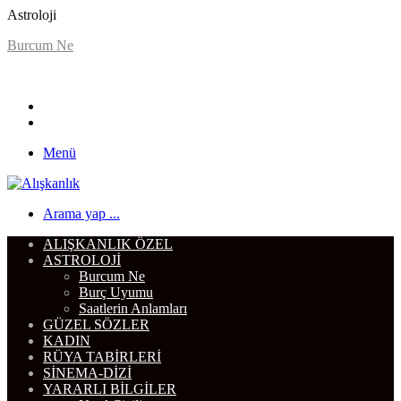
Astroloji
Burcum Ne
Menü
Arama yap ...
ALIŞKANLIK ÖZEL
ASTROLOJI
Burcum Ne
Burç Uyumu
Saatlerin Anlamları
GÜZEL SÖZLER
KADIN
RÜYA TABIRLERI
SINEMA-DIZI
YARARLI BILGILER
Nasıl Çizilir
DIĞER