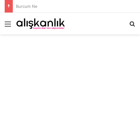
Burcum Ne
Menü
Ar