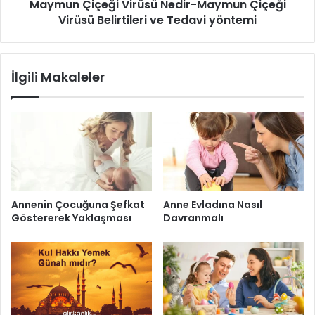
Maymun Çiçeği Virüsü Nedir-Maymun Çiçeği
Tedavi
yöntemi
Virüsü Belirtileri ve Tedavi yöntemi
İlgili Makaleler
Annenin Çocuğuna Şefkat
Anne Evladına Nasıl
Göstererek Yaklaşması
Davranmalı