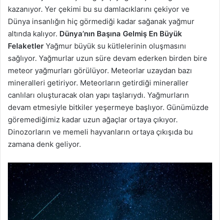
kazanıyor. Yer çekimi bu su damlacıklarını çekiyor ve
Dünya insanlığın hiç görmediği kadar sağanak yağmur
altında kalıyor.
Dünya’nın Başına Gelmiş En Büyük
Felaketler
Yağmur büyük su kütlelerinin oluşmasını
sağlıyor. Yağmurlar uzun süre devam ederken birden bire
meteor yağmurları görülüyor. Meteorlar uzaydan bazı
mineralleri getiriyor. Meteorların getirdiği mineraller
canlıları oluşturacak olan yapı taşlarıydı. Yağmurların
devam etmesiyle bitkiler yeşermeye başlıyor. Günümüzde
göremediğimiz kadar uzun ağaçlar ortaya çıkıyor.
Dinozorların ve memeli hayvanların ortaya çıkışıda bu
zamana denk geliyor.