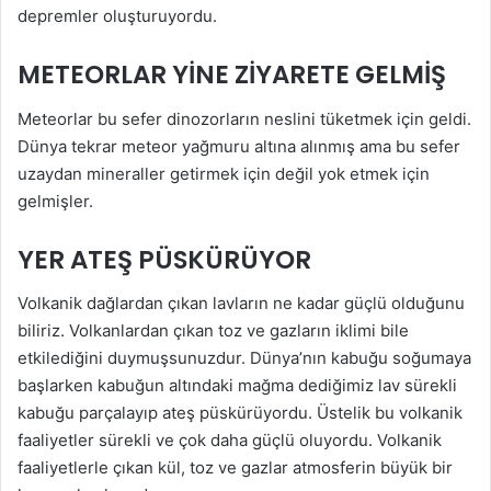
depremler oluşturuyordu.
METEORLAR YİNE ZİYARETE GELMİŞ
Meteorlar bu sefer dinozorların neslini tüketmek için geldi.
Dünya tekrar meteor yağmuru altına alınmış ama bu sefer
uzaydan mineraller getirmek için değil yok etmek için
gelmişler.
YER ATEŞ PÜSKÜRÜYOR
Volkanik dağlardan çıkan lavların ne kadar güçlü olduğunu
biliriz. Volkanlardan çıkan toz ve gazların iklimi bile
etkilediğini duymuşsunuzdur. Dünya’nın kabuğu soğumaya
başlarken kabuğun altındaki mağma dediğimiz lav sürekli
kabuğu parçalayıp ateş püskürüyordu. Üstelik bu volkanik
faaliyetler sürekli ve çok daha güçlü oluyordu. Volkanik
faaliyetlerle çıkan kül, toz ve gazlar atmosferin büyük bir