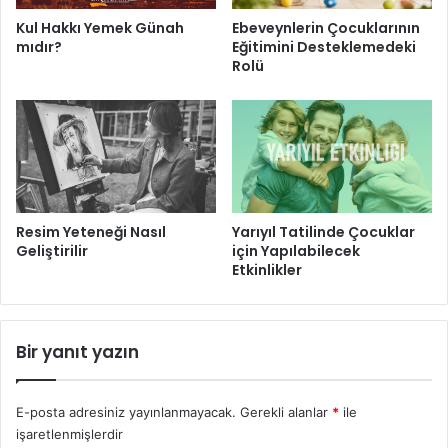
Kul Hakkı Yemek Günah
Ebeveynlerin Çocuklarının
mıdır?
Eğitimini Desteklemedeki
Rolü
Resim Yeteneği Nasıl
Yarıyıl Tatilinde Çocuklar
Geliştirilir
için Yapılabilecek
Etkinlikler
Bir yanıt yazın
E-posta adresiniz yayınlanmayacak.
Gerekli alanlar
*
ile
işaretlenmişlerdir