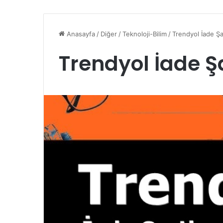
Anasayfa
/
Diğer
/
Teknoloji-Bilim
/
Trendyol İade Şar
Trendyol İade Şa