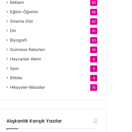
Reklam
60
Eğitim-Öğretim
46
Sinema-Dizi
42
Din
41
Biyografi
30
Guinness Rekorları
19
Hayvanlar Alemi
8
Spor
4
Bitkiler
4
Hikayeler-Masallar
16
Alışkanlık Karışık Yazılar