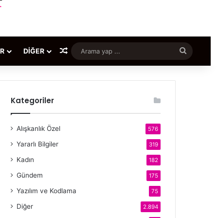
Rastgele Makale
Arama
ER
DIĞER
yap
...
Kategoriler
Alışkanlık Özel
576
Yararlı Bilgiler
319
Kadın
182
Gündem
175
Yazılım ve Kodlama
75
Diğer
2.894