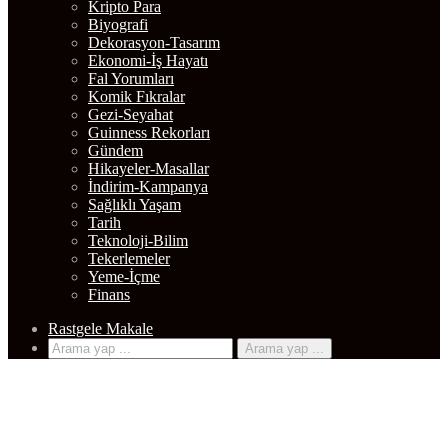
Nasıl Çizilir
DIĞER
Kripto Para
Biyografi
Dekorasyon-Tasarım
Ekonomi-İş Hayatı
Fal Yorumları
Komik Fıkralar
Gezi-Seyahat
Guinness Rekorları
Gündem
Hikayeler-Masallar
İndirim-Kampanya
Sağlıklı Yaşam
Tarih
Teknoloji-Bilim
Tekerlemeler
Yeme-İçme
Finans
Rastgele Makale
Arama yap ...