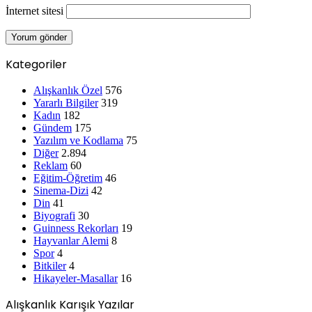
E-posta
*
İnternet sitesi
Kategoriler
Alışkanlık Özel
576
Yararlı Bilgiler
319
Kadın
182
Gündem
175
Yazılım ve Kodlama
75
Diğer
2.894
Reklam
60
Eğitim-Öğretim
46
Sinema-Dizi
42
Din
41
Biyografi
30
Guinness Rekorları
19
Hayvanlar Alemi
8
Spor
4
Bitkiler
4
Hikayeler-Masallar
16