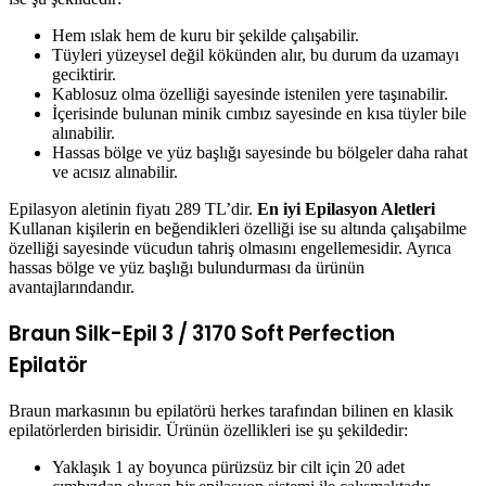
döneme damgasını vuran bir cihazdır. Epilasyon aletinin özellikleri
ise şu şekildedir:
Hem ıslak hem de kuru bir şekilde çalışabilir.
Tüyleri yüzeysel değil kökünden alır, bu durum da uzamayı
geciktirir.
Kablosuz olma özelliği sayesinde istenilen yere taşınabilir.
İçerisinde bulunan minik cımbız sayesinde en kısa tüyler bile
alınabilir.
Hassas bölge ve yüz başlığı sayesinde bu bölgeler daha rahat
ve acısız alınabilir.
Epilasyon aletinin fiyatı 289 TL’dir.
En iyi Epilasyon Aletleri
Kullanan kişilerin en beğendikleri özelliği ise su altında çalışabilme
özelliği sayesinde vücudun tahriş olmasını engellemesidir. Ayrıca
hassas bölge ve yüz başlığı bulundurması da ürünün
avantajlarındandır.
Braun Silk-Epil 3 / 3170 Soft Perfection
Epilatör
Braun markasının bu epilatörü herkes tarafından bilinen en klasik
epilatörlerden birisidir. Ürünün özellikleri ise şu şekildedir: