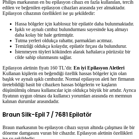
Philips markasının en bu epilasyon cihazı en fazla kullanılan, tercih
edilen ve beğenilen epilasyon cihazları arasında yer almaktadır.
Epilasyon cihazının özellikleri ise şu şekildedir:
Hassa bölgeler için kablosuz bir epilatör daha bulunmaktadır.
Işıklı ve aynalı cımbız bulundurması sayesinde kaş almayı
daha kolay bir hale getirmiştir.
Tutma yerleri oldukça rahattır, parmakları acıtmaz.
Temizliği oldukça kolaydır, epilatör fırçası da bulundurur.
İstenmeyen tüyleri kökünden alarak haftalarca pürüzsüz bir
cilde sahip olunmasını sağlar.
Epilasyon aletinin fiyatı 160 TL’dir.
En iyi Epilasyon Aletleri
Kullanan kişilerin en beğendiği özellik hassas bölgeler için olan
başlık ve aynalı ışıklı cımbızdır. Normal epilasyon aleti her firmanın
üretebildiği basit bir cihazken hassas bölgelerin ve kaşların
düşünülmüş olması kullanıcılar için oldukça büyük bir artıdır. Ayrıca
fiyatının uygun olması da kullanıcı yorumları arasında en memnun
kalınan durumlar arasındadır.
Braun Silk-Epil 7 / 7681 Epilatör
Braun markasının bu epilasyon cihazı suyun altında çalışması ile bir