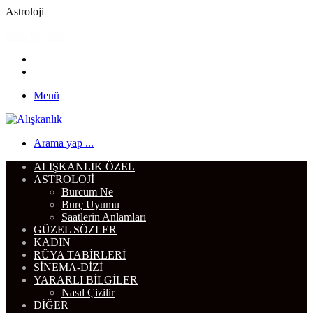
Astroloji
Burcum Ne
Menü
Arama yap ...
ALIŞKANLIK ÖZEL
ASTROLOJI
Burcum Ne
Burç Uyumu
Saatlerin Anlamları
GÜZEL SÖZLER
KADIN
RÜYA TABIRLERI
SINEMA-DIZI
YARARLI BILGILER