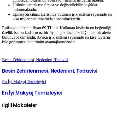
Yaklaşık 1 ay boyunca pürüzsüz bir cilt için 20 adet
cımbızdan oluşan bir epilasyon sistemi ile çalışmaktadır.
Ürünün temizleme fırçası ve değiştirilebilir başlıkları
bulunmaktadır.
Epilasyon cihazı içerisinde bulunan ışık sistemi sayesinde en
kısa tüyler bile rahatlıkla alınabilmektedir.
Epilasyon aletinin fiyatı 69 TL’dir. Kullanan kişilerin en beğendiği
özellik ise bu kadar ucuz bir fiyata çok fazla özelliğin tek bir alette
bulunuyor olmasıdır. Ayrıca ışık sistemi sayesinde en kısa tüylerin
bile görünmesi de ürünün avantajlarındandır.
Besin Zehirlenmesi, Nedenleri, Tedavisi
Besin Zehirlenmesi, Nedenleri, Tedavisi
En İyi Makyaj Temizleyici
En İyi Makyaj Temizleyici
İlgili Makaleler