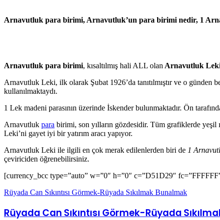
Arnavutluk para birimi, Arnavutluk’un para birimi nedir, 1 Arn
Arnavutluk para birimi
, kısaltılmış hali ALL olan
Arnavutluk Lek
Arnavutluk Leki, ilk olarak Şubat 1926’da tanıtılmıştır ve o günden 
kullanılmaktaydı.
1 Lek madeni parasının üzerinde İskender bulunmaktadır. Ön tarafında
Arnavutluk
para
birimi, son yılların gözdesidir. Tüm grafiklerde yeşi
Leki’ni gayet iyi bir yatırım aracı yapıyor.
Arnavutluk Leki ile ilgili en çok merak edilenlerden biri de
1 Arnavutl
çeviriciden öğrenebilirsiniz.
[currency_bcc type=”auto” w=”0″ h=”0″ c=”D51D29″ fc=”FFFFFF” 
Rüyada Can Sıkıntısı Görmek-Rüyada Sıkılmak Bunalmak