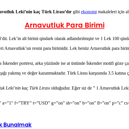
avutluk Leki’nin kaç Türk Lirası’dır
gibi
ekonomi
makaleleri için a
Arnavutluk Para Birimi
i
‘dir. Lek’in alt birimi qindark olarak adlandırılmıştır ve 1 Lek 100 qinda
beri Arnavutluk’un resmi para birimidir. Lek henüz Arnavutluk para bir
 İskender portresi, arka yüzünde ise at üstünde İskender motifi göze ça
l ışığı yakmış ve değer kazanmaktadır. Türk Lirası karşısında 3.5 katın
uk Leki’nin kaç Türk Lirası
olduğudur. Eğer siz de ” 1 Arnavutluk Lek
a=”1″ f=”TRY” t=”USD” g=”on” sh=”on” b=”on” fl=”on” p=”c” cs=”