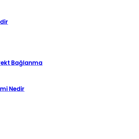
ak Bunalmak
dir
irekt Bağlanma
imi Nedir