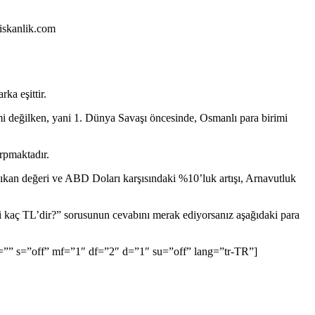
liskanlik.com
rka eşittir.
imi değilken, yani 1. Dünya Savaşı öncesinde, Osmanlı para birimi
rpmaktadır.
a çıkan değeri ve ABD Doları karşısındaki %10’luk artışı, Arnavutluk
i kaç TL’dir?” sorusunun cevabını merak ediyorsanız aşağıdaki para
” s=”off” mf=”1″ df=”2″ d=”1″ su=”off” lang=”tr-TR”]