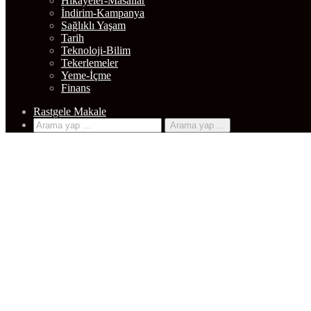
Gündem
Hikayeler-Masallar
İndirim-Kampanya
Sağlıklı Yaşam
Tarih
Teknoloji-Bilim
Tekerlemeler
Yeme-İçme
Finans
Rastgele Makale
Arama yap ...