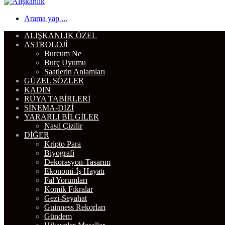
Menü
Arama yap ...
ALIŞKANLIK ÖZEL
ASTROLOJI
Burcum Ne
Burç Uyumu
Saatlerin Anlamları
GÜZEL SÖZLER
KADIN
RÜYA TABIRLERI
SINEMA-DIZI
YARARLI BILGILER
Nasıl Çizilir
DIĞER
Kripto Para
Biyografi
Dekorasyon-Tasarım
Ekonomi-İş Hayatı
Fal Yorumları
Komik Fıkralar
Gezi-Seyahat
Guinness Rekorları