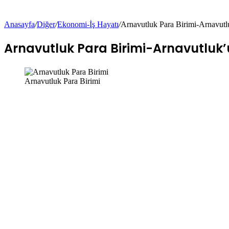
Anasayfa
/
Diğer
/
Ekonomi-İş Hayatı
/
Arnavutluk Para Birimi-Arnavutl
Arnavutluk Para Birimi-Arnavutluk’u
Arnavutluk Para Birimi