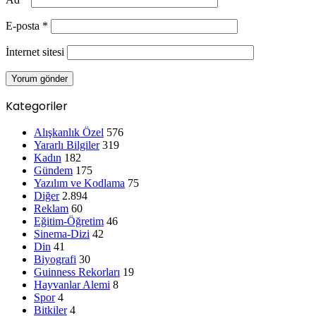
Ad
*
E-posta
*
İnternet sitesi
Kategoriler
Alışkanlık Özel
576
Yararlı Bilgiler
319
Kadın
182
Gündem
175
Yazılım ve Kodlama
75
Diğer
2.894
Reklam
60
Eğitim-Öğretim
46
Sinema-Dizi
42
Din
41
Biyografi
30
Guinness Rekorları
19
Hayvanlar Alemi
8