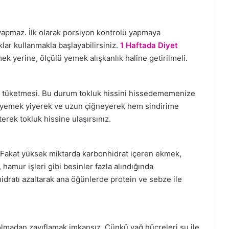
apmaz. İlk olarak porsiyon kontrolü yapmaya
lar kullanmakla başlayabilirsiniz.
1 Haftada Diyet
k yerine, ölçülü yemek alışkanlık haline getirilmeli.
lı tüketmesi. Bu durum tokluk hissini hissedememenize
ş yemek yiyerek ve uzun çiğneyerek hem sindirime
rek tokluk hissine ulaşırsınız.
 Fakat yüksek miktarda karbonhidrat içeren ekmek,
r, hamur işleri gibi besinler fazla alındığında
ratı azaltarak ana öğünlerde protein ve sebze ile
olmadan zayıflamak imkansız. Çünkü yağ hücreleri su ile