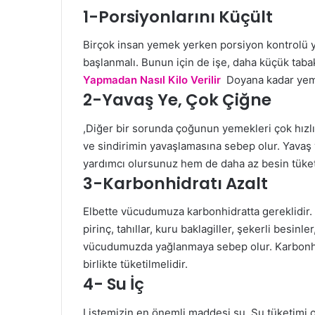
1-Porsiyonlarını Küçült
Birçok insan yemek yerken porsiyon kontrolü y
başlanmalı. Bunun için de işe, daha küçük tabak
Yapmadan Nasıl Kilo Verilir
Doyana kadar yeme
2-Yavaş Ye, Çok Çiğne
,Diğer bir sorunda çoğunun yemekleri çok hız
ve sindirimin yavaşlamasına sebep olur. Yava
yardımcı olursunuz hem de daha az besin tükete
3-Karbonhidratı Azalt
Elbette vücudumuza karbonhidratta gereklidir.
pirinç, tahıllar, kuru baklagiller, şekerli besinle
vücudumuzda yağlanmaya sebep olur. Karbonhid
birlikte tüketilmelidir.
4- Su İç
Listemizin en önemli maddesi su. Su tüketimi 