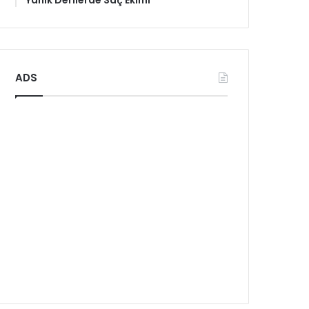
Yanık Derilerde Saç Ekimi
ADS