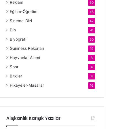
Reklam
60
Eğitim-Öğretim
46
Sinema-Dizi
42
Din
41
Biyografi
30
Guinness Rekorları
19
Hayvanlar Alemi
8
Spor
4
Bitkiler
4
Hikayeler-Masallar
16
Alışkanlık Karışık Yazılar