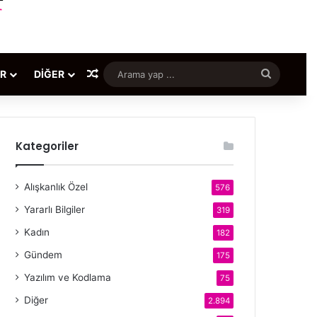
Rastgele Makale
Arama
ER
DIĞER
yap
...
Kategoriler
Alışkanlık Özel
576
Yararlı Bilgiler
319
Kadın
182
Gündem
175
Yazılım ve Kodlama
75
Diğer
2.894