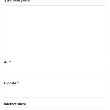
işaretlenmişlerdir
Y
o
r
u
m
*
Ad
*
E-posta
*
İnternet sitesi