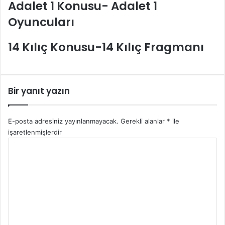
Adalet 1 Konusu- Adalet 1
Oyuncuları
14 Kılıç Konusu-14 Kılıç Fragmanı
Bir yanıt yazın
E-posta adresiniz yayınlanmayacak.
Gerekli alanlar
*
ile
işaretlenmişlerdir
Y
o
r
u
m
*