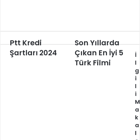
Ptt Kredi
Son Yıllarda
Ptt
Son
Kredi
Yıllarda
Şartları 2024
Çıkan En İyi 5
İ
Şartları
Çıkan
2024
En
Türk Filmi
l
İyi
g
5
i
Türk
l
Filmi
i
M
a
k
a
l