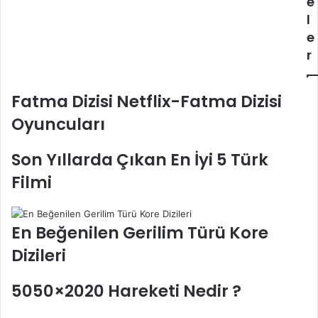
e
l
e
r
Fatma Dizisi Netflix-Fatma Dizisi
Oyuncuları
Son Yıllarda Çıkan En İyi 5 Türk
Filmi
En Beğenilen Gerilim Türü Kore
Dizileri
5050×2020 Hareketi Nedir ?