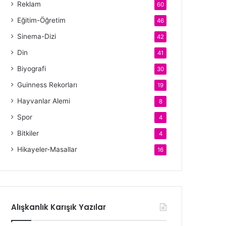
Reklam
60
Eğitim-Öğretim
46
Sinema-Dizi
42
Din
41
Biyografi
30
Guinness Rekorları
19
Hayvanlar Alemi
8
Spor
4
Bitkiler
4
Hikayeler-Masallar
16
Alışkanlık Karışık Yazılar