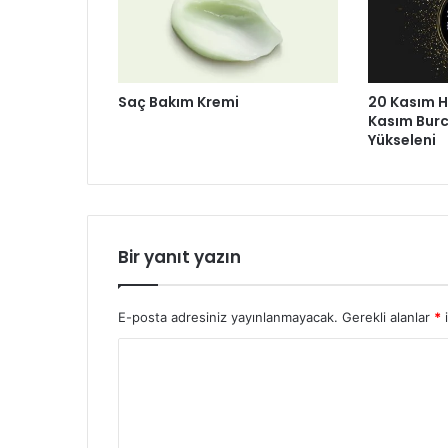
Saç Bakım Kremi
20 Kasım H
Kasım Bur
Yükseleni
Bir yanıt yazın
E-posta adresiniz yayınlanmayacak.
Gerekli alanlar
*
i
Y
o
r
u