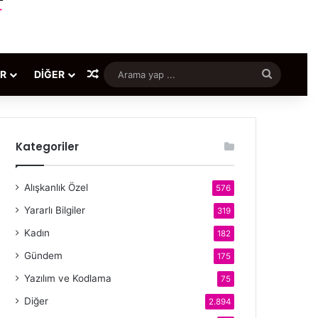
Rastgele Makale
Arama
ER
DIĞER
yap
...
Kategoriler
Alışkanlık Özel
576
Yararlı Bilgiler
319
Kadın
182
Gündem
175
Yazılım ve Kodlama
75
Diğer
2.894