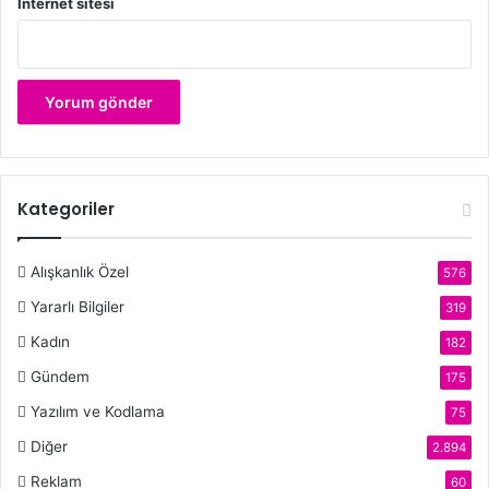
İnternet sitesi
Kategoriler
Alışkanlık Özel
576
Yararlı Bilgiler
319
Kadın
182
Gündem
175
Yazılım ve Kodlama
75
Diğer
2.894
Reklam
60