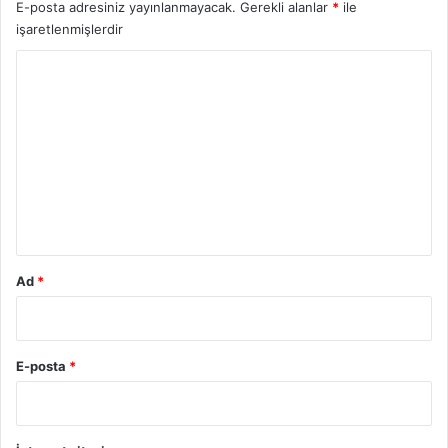
E-posta adresiniz yayınlanmayacak.
Gerekli alanlar
*
ile
işaretlenmişlerdir
Y
o
r
u
m
*
Ad
*
E-posta
*