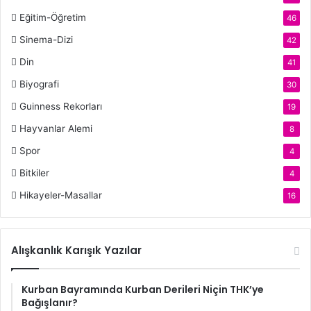
Eğitim-Öğretim
46
Sinema-Dizi
42
Din
41
Biyografi
30
Guinness Rekorları
19
Hayvanlar Alemi
8
Spor
4
Bitkiler
4
Hikayeler-Masallar
16
Alışkanlık Karışık Yazılar
Kurban Bayramında Kurban Derileri Niçin THK’ye
Bağışlanır?