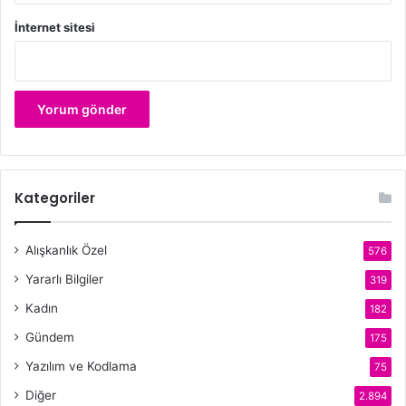
İnternet sitesi
Kategoriler
Alışkanlık Özel
576
Yararlı Bilgiler
319
Kadın
182
Gündem
175
Yazılım ve Kodlama
75
Diğer
2.894