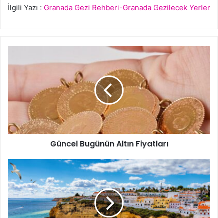
İlgili Yazı :
Granada Gezi Rehberi-Granada Gezilecek Yerler
Güncel
Bugünün
Altın
Fiyatları
Güncel Bugünün Altın Fiyatları
Portekiz'de
Gezilecek
En
Güzel
5
Yer