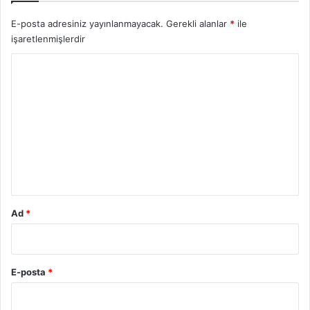
E-posta adresiniz yayınlanmayacak.
Gerekli alanlar
*
ile
işaretlenmişlerdir
Y
o
r
u
m
*
Ad
*
E-posta
*