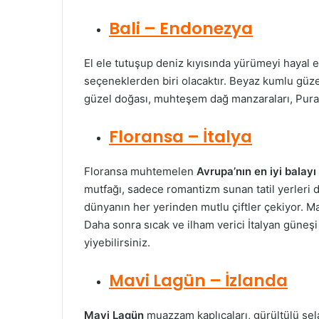
Bali – Endonezya
El ele tutuşup deniz kıyısında yürümeyi hayal e
seçeneklerden biri olacaktır. Beyaz kumlu güzel 
güzel doğası, muhteşem dağ manzaraları, Pura L
Floransa – İtalya
Floransa muhtemelen
Avrupa’nın en iyi balay
mutfağı, sadece romantizm sunan tatil yerleri
dünyanın her yerinden mutlu çiftler çekiyor. May
Daha sonra sıcak ve ilham verici İtalyan güneşi
yiyebilirsiniz.
Mavi Lagün – İzlanda
Mavi Lagün
muazzam kaplıcaları, gürültülü şela