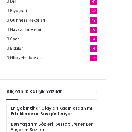
Din
41
Biyografi
30
Guinness Rekorları
19
Hayvanlar Alemi
8
Spor
4
Bitkiler
4
Hikayeler-Masallar
16
Alışkanlık Karışık Yazılar
En Çok İntihar Olayları Kadınlardan mı
Erkeklerde mi Baş gösteriyor
Ben Yaşarım Sözleri-Sertab Erener Ben
Yaşarım Sözleri