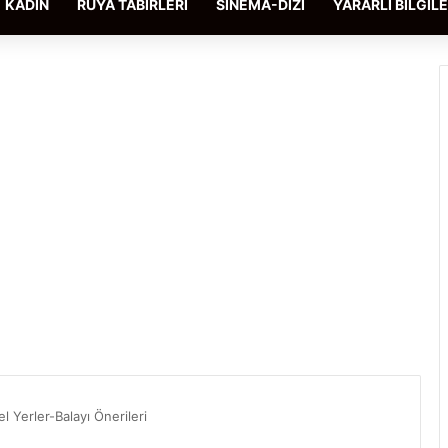
KADIN
RÜYA TABIRLERI
SINEMA-DIZI
YARARLI BILGIL
el Yerler-Balayı Önerileri