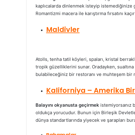
kaplıcalarda dinlenmek isteyip istemediğinize gö
Romantizmi macera ile karıştırma fırsatını kaçı
Maldivler
Atolls, tenha tatil köyleri, spaları, kristal berr
tropik güzelliklerini sunar. Oradayken, sualtın
bulabileceğiniz bir restoranı ve muhteşem bir 
Kaliforniya – Amerika Bir
Balayını okyanusta geçirmek
istemiyorsanız ba
oldukça yorucudur. Bunun için Birleşik Devletler
dünya standartlarında yiyecek ve şarapları bura