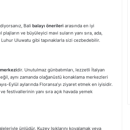
diyorsanız, Bali
balayı önerileri
arasında en iyi
plajların ve büyüleyici mavi suların yanı sıra, ada,
uhur Uluwatu gibi tapınaklarla sizi cezbedebilir.
ı merkezi
dir. Unutulmaz günbatımları, lezzetli İtalyan
 değil, aynı zamanda olağanüstü konaklama merkezleri
ıs-Eylül aylarında Floransa’yı ziyaret etmek en iyisidir.
 ve festivallerinin yanı sıra açık havada yemek
leleriyle ünlüdür. Kuzey Işıklarını kovalamak veya