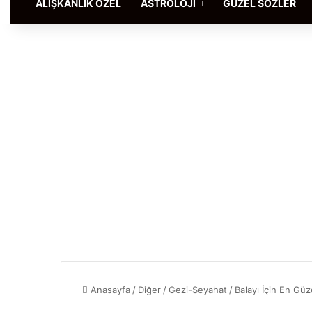
ALIŞKANLIK ÖZEL
ASTROLOJI
GÜZEL SÖZLER
Anasayfa
/
Diğer
/
Gezi-Seyahat
/
Balayı İçin En Güz