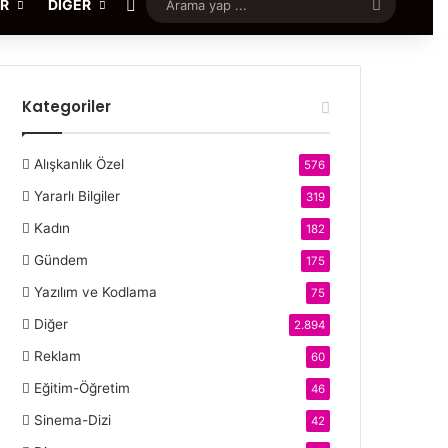
Rastgele Makale
Arama
ER
DIĞER
yap
...
Kategoriler
Alışkanlık Özel
576
Yararlı Bilgiler
319
Kadın
182
Gündem
175
Yazılım ve Kodlama
75
Diğer
2.894
Reklam
60
Eğitim-Öğretim
46
Sinema-Dizi
42