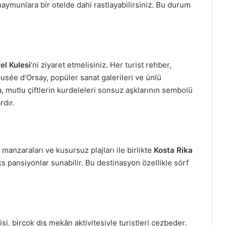
aymunlara bir otelde dahi rastlayabilirsiniz. Bu durum
el Kulesi
‘ni ziyaret etmelisiniz. Her turist rehber,
usée d’Orsay, popüler sanat galerileri ve ünlü
a, mutlu çiftlerin kurdeleleri sonsuz aşklarının sembolü
rdır.
 manzaraları ve kusursuz plajları ile birlikte
Kosta Rika
üks pansiyonlar sunabilir. Bu destinasyon özellikle sörf
si, birçok dış mekân aktivitesiyle turistleri cezbeder.