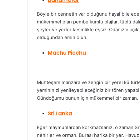
Bahamalar
Böyle bir cennetin var olduğunu hayal bile ed
mükemmel olan pembe kumlu plajlar, tüplü dalış
şeyler ve yerler kesinlikle eşsiz. Odanızın açık
olduğundan emin olun.
Machu Picchu
Muhteşem manzara ve zengin bir yerel kültürl
yemininizi yenileyebileceğiniz bir tören yapabil
Gündoğumu bunun için mükemmel bir zaman.
Sri Lanka
Eğer maymunlardan korkmazsanız, o zaman Sri L
nehirler ve orman. Burası harika bir yer. Hav