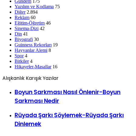
Gündem
175
Yazılım ve Kodlama
75
Diğer
2.894
Reklam
60
Eğitim-Öğretim
46
Sinema-Dizi
42
Din
41
Biyografi
30
Guinness Rekorları
19
Hayvanlar Alemi
8
Spor
4
Bitkiler
4
Hikayeler-Masallar
16
Alışkanlık Karışık Yazılar
Boyun Sarkması Nasıl Önlenir-Boyun
Sarkması Nedir
Rüyada Şarkı Söylemek-Rüyada Şarkı
Dinlemek