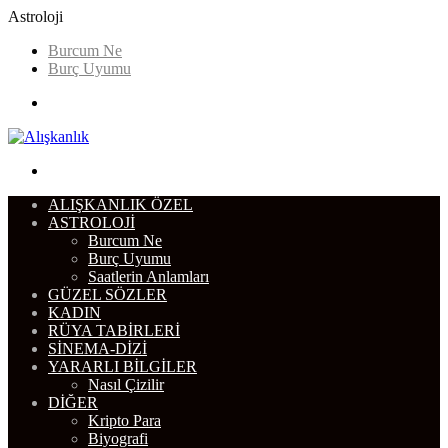
Astroloji
Burcum Ne
Burç Uyumu
Menü
Arama
yap
ALIŞKANLIK ÖZEL
...
ASTROLOJI
Burcum Ne
Burç Uyumu
Saatlerin Anlamları
GÜZEL SÖZLER
KADIN
RÜYA TABIRLERI
SINEMA-DIZI
YARARLI BILGILER
Nasıl Çizilir
DIĞER
Kripto Para
Biyografi