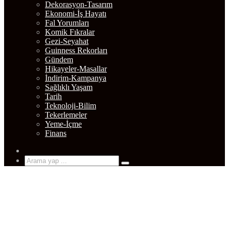
Dekorasyon-Tasarım
Ekonomi-İş Hayatı
Fal Yorumları
Komik Fıkralar
Gezi-Seyahat
Guinness Rekorları
Gündem
Hikayeler-Masallar
İndirim-Kampanya
Sağlıklı Yaşam
Tarih
Teknoloji-Bilim
Tekerlemeler
Yeme-İçme
Finans
Rastgele
Makale
Arama
yap
...