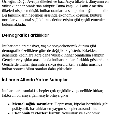
Örneğin, Doğu Avrupa ülkeleri ve bazı Asya ülkeleri, dünyanın en
yüksek intihar oranlarına sahiptir. Buna karşılık, Latin Amerika
ülkeleri nispeten düşük intihar oranlarına sahip olma eğilimindedir.
Bu farklılıkların nedenleri arasında ekonomik koşullar, kültürel
normlar ve mental sağlık hizmetlerine erişim gibi çeşitli etmenler
bulunmaktadır.
Demografik Farklılıklar
İntihar oranları cinsiyet, yaş ve sosyoekonomik durum gibi
demografik özelliklere göre de değişiklik gösterir. Erkekler,
genellikle kadınlara göre daha yüksek intihar oranlarına sahiptir.
Gençler ve yaşlılar arasında da intihar oranları farklılık gösterebilir.
Gençlerde intihar girişimleri sıkça görülürken, yaşlılar arasında
intihar sonucu ölüm oranları daha yüksektir.
İntiharın Altında Yatan Sebepler
İntiharın arkasındaki sebepler çok çeşitlidir ve genellikle birkaç
faktörün bir araya gelmesiyle ortaya çıkar:
Mental sağlık sorunları:
Depresyon, bipolar bozukluk gibi
psikiyatrik hastalıklar en yaygın sebepler arasındadır.
Ekonomik faktörler:
İşsizlik, yoksulluk ve ekonomik