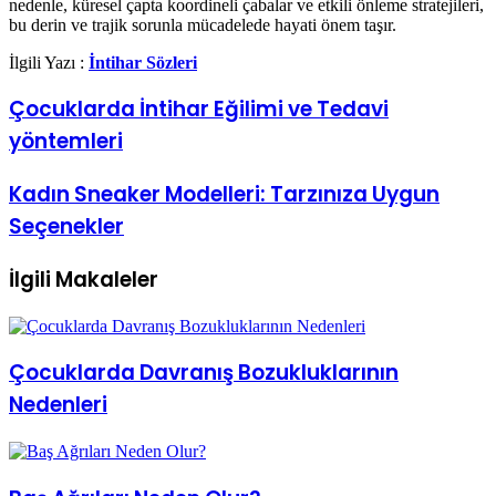
nedenle, küresel çapta koordineli çabalar ve etkili önleme stratejileri,
bu derin ve trajik sorunla mücadelede hayati önem taşır.
İlgili Yazı :
İntihar Sözleri
Çocuklarda
Çocuklarda İntihar Eğilimi ve Tedavi
İntihar
yöntemleri
Eğilimi
ve
Tedavi
Kadın
Kadın Sneaker Modelleri: Tarzınıza Uygun
yöntemleri
Sneaker
Seçenekler
Modelleri:
Tarzınıza
Uygun
İlgili Makaleler
Seçenekler
Çocuklarda Davranış Bozukluklarının
Nedenleri