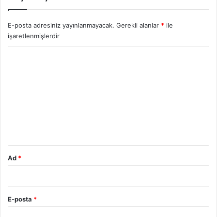
E-posta adresiniz yayınlanmayacak.
Gerekli alanlar
*
ile
işaretlenmişlerdir
Y
o
r
u
m
*
Ad
*
E-posta
*