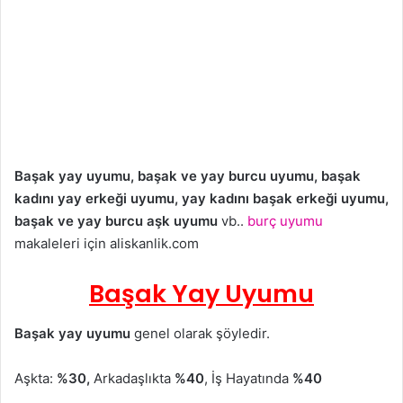
Başak yay uyumu,
başak
ve yay burcu uyumu, başak
kadını yay erkeği uyumu, yay kadını başak erkeği uyumu,
başak ve yay burcu aşk uyumu
vb..
burç uyumu
makaleleri için aliskanlik.com
Başak
Yay
Uyumu
Başak yay uyumu
genel olarak şöyledir.
Aşkta:
%30,
Arkadaşlıkta
%40
, İş Hayatında
%40