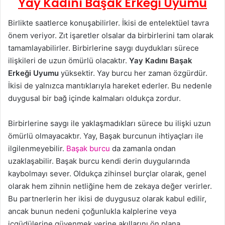
Yay Kadını Başak Erkeği Uyumu
Birlikte saatlerce konuşabilirler. İkisi de entelektüel tavra
önem veriyor. Zıt işaretler olsalar da birbirlerini tam olarak
tamamlayabilirler. Birbirlerine saygı duydukları sürece
ilişkileri de uzun ömürlü olacaktır.
Yay Kadını Başak
Erkeği Uyumu
yüksektir. Yay burcu her zaman özgürdür.
İkisi de yalnızca mantıklarıyla hareket ederler. Bu nedenle
duygusal bir bağ içinde kalmaları oldukça zordur.
Birbirlerine saygı ile yaklaşmadıkları sürece bu ilişki uzun
ömürlü olmayacaktır. Yay, Başak burcunun ihtiyaçları ile
ilgilenmeyebilir.
Başak burcu
da zamanla ondan
uzaklaşabilir. Başak burcu kendi derin duygularında
kaybolmayı sever. Oldukça zihinsel burçlar olarak, genel
olarak hem zihnin netliğine hem de zekaya değer verirler.
Bu partnerlerin her ikisi de duygusuz olarak kabul edilir,
ancak bunun nedeni çoğunlukla kalplerine veya
içgüdülerine güvenmek yerine akıllarını ön plana