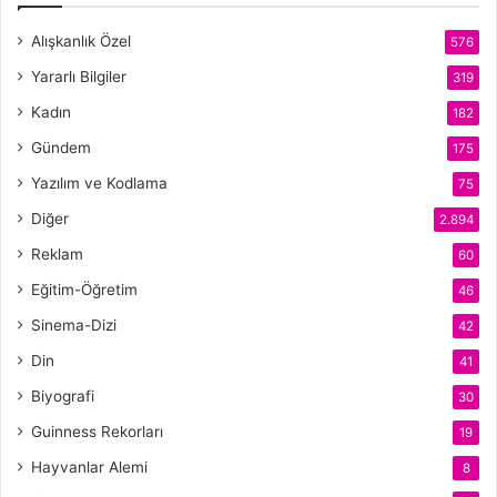
Alışkanlık Özel
576
Yararlı Bilgiler
319
Kadın
182
Gündem
175
Yazılım ve Kodlama
75
Diğer
2.894
Reklam
60
Eğitim-Öğretim
46
Sinema-Dizi
42
Din
41
Biyografi
30
Guinness Rekorları
19
Hayvanlar Alemi
8