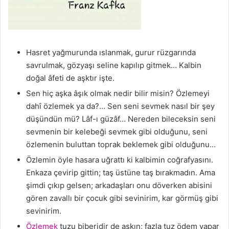
Hasret yağmurunda ıslanmak, gurur rüzgarında
savrulmak, gözyaşı seline kapılıp gitmek… Kalbin
doğal âfeti de aşktır işte.
Sen hiç aşka âşık olmak nedir bilir misin? Özlemeyi
dahî özlemek ya da?… Sen seni sevmek nasıl bir şey
düşündün mü? Lâf-ı güzâf… Nereden bileceksin seni
sevmenin bir kelebeği sevmek gibi olduğunu, seni
özlemenin buluttan toprak beklemek gibi olduğunu…
Özlemin öyle hasara uğrattı ki kalbimin coğrafyasını.
Enkaza çevirip gittin; taş üstüne taş bırakmadın. Ama
şimdi çıkıp gelsen; arkadaşları onu döverken abisini
gören zavallı bir çocuk gibi sevinirim, kar görmüş gibi
sevinirim.
Özlemek
tuzu biberidir de aşkın; fazla tuz ödem yapar