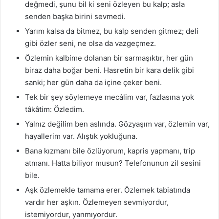
değmedi, şunu bil ki seni özleyen bu kalp; asla
senden başka birini sevmedi.
Yarım kalsa da bitmez, bu kalp senden gitmez; deli
gibi özler seni, ne olsa da vazgeçmez.
Özlemin kalbime dolanan bir sarmaşıktır, her gün
biraz daha boğar beni. Hasretin bir kara delik gibi
sanki; her gün daha da içine çeker beni.
Tek bir şey söylemeye mecâlim var, fazlasına yok
tâkâtim: Özledim.
Yalnız değilim ben aslında. Gözyaşım var, özlemin var,
hayallerim var. Alıştık yokluğuna.
Bana kızmanı bile özlüyorum, kapris yapmanı, trip
atmanı. Hatta biliyor musun? Telefonunun zil sesini
bile.
Aşk özlemekle tamama erer. Özlemek tabiatında
vardır her aşkın. Özlemeyen sevmiyordur,
istemiyordur, yanmıyordur.