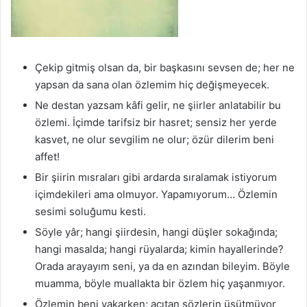
Çekip gitmiş olsan da, bir başkasını sevsen de; her ne
yapsan da sana olan özlemim hiç değişmeyecek.
Ne destan yazsam kâfi gelir, ne şiirler anlatabilir bu
özlemi. İçimde tarifsiz bir hasret; sensiz her yerde
kasvet, ne olur sevgilim ne olur; özür dilerim beni
affet!
Bir şiirin mısraları gibi ardarda sıralamak istiyorum
içimdekileri ama olmuyor. Yapamıyorum… Özlemin
sesimi soluğumu kesti.
Söyle yâr; hangi şiirdesin, hangi düşler sokağında;
hangi masalda; hangi rüyalarda; kimin hayallerinde?
Orada arayayım seni, ya da en azından bileyim. Böyle
muamma, böyle muallakta bir özlem hiç yaşanmıyor.
Özlemin beni yakarken; acıtan sözlerin üşütmüyor