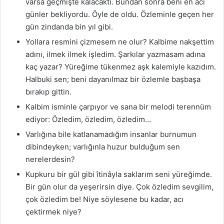
varsa geçmişte kalacaktı. Bundan sonra beni en acı
günler bekliyordu. Öyle de oldu. Özleminle geçen her
gün zindanda bin yıl gibi.
Yollara resmini çizmesem ne olur? Kalbime nakşettim
adını, ilmek ilmek işledim. Şarkılar yazmasam adına
kaç yazar? Yüreğime tükenmez aşk kalemiyle kazıdım.
Halbuki sen; beni dayanılmaz bir özlemle başbaşa
bırakıp gittin.
Kalbim isminle çarpıyor ve sana bir melodi terennüm
ediyor: Özledim, özledim, özledim…
Varlığına bile katlanamadığım insanlar burnumun
dibindeyken; varlığınla huzur bulduğum sen
nerelerdesin?
Kupkuru bir gül gibi îtinâyla saklarım seni yüreğimde.
Bir gün olur da yeşerirsin diye. Çok özledim sevgilim,
çok özledim be! Niye söylesene bu kadar, acı
çektirmek niye?