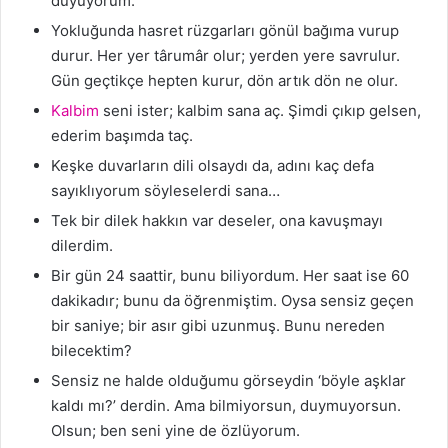
duyuyorum.
Yokluğunda hasret rüzgarları gönül bağıma vurup
durur. Her yer târumâr olur; yerden yere savrulur.
Gün geçtikçe hepten kurur, dön artık dön ne olur.
Kalbim
seni ister; kalbim sana aç. Şimdi çıkıp gelsen,
ederim başımda taç.
Keşke duvarların dili olsaydı da, adını kaç defa
sayıklıyorum söyleselerdi sana…
Tek bir dilek hakkın var deseler, ona kavuşmayı
dilerdim.
Bir gün 24 saattir, bunu biliyordum. Her saat ise 60
dakikadır; bunu da öğrenmiştim. Oysa sensiz geçen
bir saniye; bir asır gibi uzunmuş. Bunu nereden
bilecektim?
Sensiz ne halde olduğumu görseydin ‘böyle aşklar
kaldı mı?’ derdin. Ama bilmiyorsun, duymuyorsun.
Olsun; ben seni yine de özlüyorum.