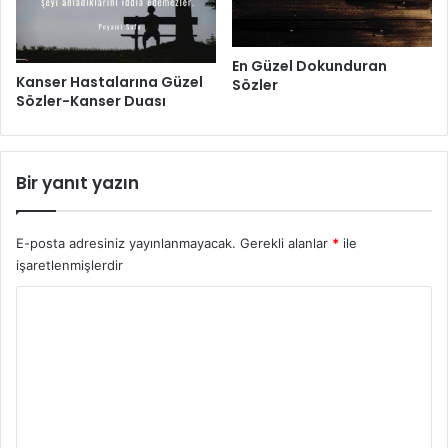
En Güzel Dokunduran
Kanser Hastalarına Güzel
Sözler
Sözler-Kanser Duası
Bir yanıt yazın
E-posta adresiniz yayınlanmayacak.
Gerekli alanlar
*
ile
işaretlenmişlerdir
Y
o
r
u
m