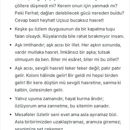
çöllere düşmedi mi? Kerem onun için yanmadı mı?
Peki Ferhat; dağları delebilecek gücü nereden buldu?
Cevap basit heyhat! Uçsuz bucaksız hasret!
Keşke şu özlem duygusunun da bir kapatma tuşu
falan olsaydı. Rüyalarında bile rahat bırakmıyor insanı.
Aşk imtihandır; aşk acısı bir illet. Her aşkın sonunda,
vardır mutlaka hasret. İmkânsız bir aşka; tutsak
olmuşum da ben. Biter mi esâret, biter mi bu zillet?
Aşk acısı, sevgili hasreti teker teker değil; patır patır
gelir. Koloni hâlinde gelir! Bir geldi mi hepsi birden
gelir! Bir kere düştün mü sevgili hasretine, sanma ki
kalbin, üstesinden gelir.
Yalnız uyuma zamanıdır, hayal kurma ânıdır;
özlüyorum ama zannetme, bu sitemim sanadır.
Mesafeler özletir seni evet ama asla ayıramaz bizi.
Asla birbirimizden uzaklaştıramaz, aramıza giremez;
sevgimize set çekemez.