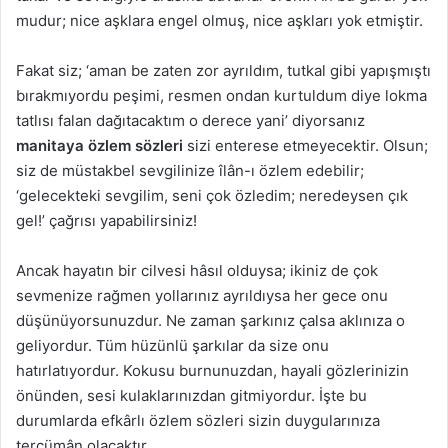
mudur; nice aşklara engel olmuş, nice aşkları yok etmiştir.
Fakat siz; ‘aman be zaten zor ayrıldım, tutkal gibi yapışmıştı
bırakmıyordu peşimi, resmen ondan kurtuldum diye lokma
tatlısı falan dağıtacaktım o derece yani’ diyorsanız
manitaya özlem sözleri
sizi enterese etmeyecektir. Olsun;
siz de müstakbel sevgilinize îlân-ı özlem edebilir;
‘gelecekteki sevgilim, seni çok özledim; neredeysen çık
gel!’ çağrısı yapabilirsiniz!
Ancak hayatın bir cilvesi hâsıl olduysa; ikiniz de çok
sevmenize rağmen yollarınız ayrıldıysa her gece onu
düşünüyorsunuzdur. Ne zaman şarkınız çalsa aklınıza o
geliyordur. Tüm hüzünlü şarkılar da size onu
hatırlatıyordur. Kokusu burnunuzdan, hayali gözlerinizin
önünden, sesi kulaklarınızdan gitmiyordur. İşte bu
durumlarda efkârlı özlem sözleri sizin duygularınıza
tercümân olacaktır…