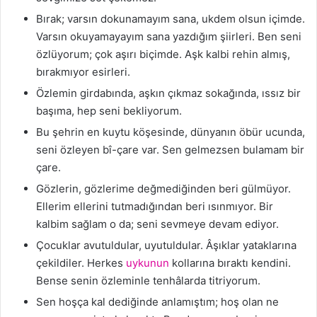
Bırak; varsın dokunamayım sana, ukdem olsun içimde.
Varsın okuyamayayım sana yazdığım şiirleri. Ben seni
özlüyorum; çok aşırı biçimde. Aşk kalbi rehin almış,
bırakmıyor esirleri.
Özlemin girdabında, aşkın çıkmaz sokağında, ıssız bir
başıma, hep seni bekliyorum.
Bu şehrin en kuytu köşesinde, dünyanın öbür ucunda,
seni özleyen bî-çare var. Sen gelmezsen bulamam bir
çare.
Gözlerin, gözlerime değmediğinden beri gülmüyor.
Ellerim ellerini tutmadığından beri ısınmıyor. Bir
kalbim sağlam o da; seni sevmeye devam ediyor.
Çocuklar avutuldular, uyutuldular. Âşıklar yataklarına
çekildiler. Herkes
uykunun
kollarına bıraktı kendini.
Bense senin özleminle tenhâlarda titriyorum.
Sen hoşça kal dediğinde anlamıştım; hoş olan ne