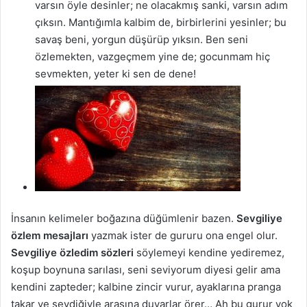
varsın öyle desinler; ne olacakmış sanki, varsın adım
çıksın. Mantığımla kalbim de, birbirlerini yesinler; bu
savaş beni, yorgun düşürüp yıksın. Ben seni
özlemekten, vazgeçmem yine de; gocunmam hiç
sevmekten, yeter ki sen de dene!
İnsanın kelimeler boğazına düğümlenir bazen.
Sevgiliye
özlem mesajları
yazmak ister de gururu ona engel olur.
Sevgiliye özledim sözleri
söylemeyi kendine yediremez,
koşup boynuna sarılası, seni seviyorum diyesi gelir ama
kendini zapteder; kalbine zincir vurur, ayaklarına pranga
takar ve sevdiğiyle arasına duvarlar örer… Ah bu gurur yok