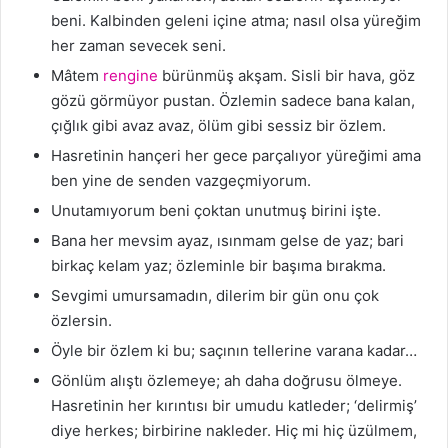
beni. Kalbinden geleni içine atma; nasıl olsa yüreğim
her zaman sevecek seni.
Mâtem
rengine
bürünmüş akşam. Sisli bir hava, göz
gözü görmüyor pustan. Özlemin sadece bana kalan,
çığlık gibi avaz avaz, ölüm gibi sessiz bir özlem.
Hasretinin hançeri her gece parçalıyor yüreğimi ama
ben yine de senden vazgeçmiyorum.
Unutamıyorum beni çoktan unutmuş birini işte.
Bana her mevsim ayaz, ısınmam gelse de yaz; bari
birkaç kelam yaz; özleminle bir başıma bırakma.
Sevgimi umursamadın, dilerim bir gün onu çok
özlersin.
Öyle bir özlem ki bu; saçının tellerine varana kadar…
Gönlüm alıştı özlemeye; ah daha doğrusu ölmeye.
Hasretinin her kırıntısı bir umudu katleder; ‘delirmiş’
diye herkes; birbirine nakleder. Hiç mi hiç üzülmem,