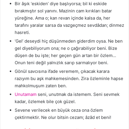
Bir âşık ‘eskiden’ diye başlıyorsa; bil ki eskide
bırakmıştır sol yanını. Mazinin cam kırıkları batar
yüreğine. Ama o; kan revan içinde kalsa da, her
tarafını yaralar sarsa da vazgeçmez sevdâdan; dinmez
hasreti.
‘Gel’ deseydi hiç düşünmeden giderdim oysa. Ne ben
gel diyebiliyorum ona; ne o çağırabiliyor beni. Bize
düşen de bu işte; her geçen gün artan bir özlem…
Onun teni değil yalnızlık sarıp sarmalıyor beni.
Gönül savcısına ifade veremem, çıkacak karara
razıyım bu aşk mahkemesinden. Zira özleminle hapse
mahkolmuşum zaten ben.
Unutamam
seni, unutmak da istemem. Seni sevmek
kadar, özlemek bile çok güzel.
Sevene verilecek en büyük ceza ona özlem
çektirmektir. Ne olur bitsin cezam; âzâd et beni!