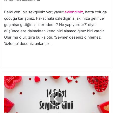
Belki yeni bir sevgiliniz var; yahut
evlendiniz
, hatta çoluğa
çocuğa karıştınız. Fakat hâlâ özlediğiniz, aklınıza gelince
geçmişe gittiğiniz, ‘nerededir? Ne yapıyordur?’ diye
düşüncelere dalmaktan kendinizi alamadığınız biri vardır.
Olur mu olur; zira bu kalptir. ‘Sevme’ deseniz dinlemez,
‘özleme’ deseniz anlamaz…
Sevgililer
Günü
Mesajı-
Sevgililer
Günü
Sözleri