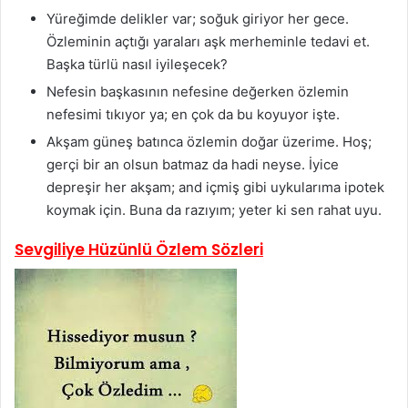
Yüreğimde delikler var; soğuk giriyor her gece.
Özleminin açtığı yaraları aşk merheminle tedavi et.
Başka türlü nasıl iyileşecek?
Nefesin başkasının nefesine değerken özlemin
nefesimi tıkıyor ya; en çok da bu koyuyor işte.
Akşam güneş batınca özlemin doğar üzerime. Hoş;
gerçi bir an olsun batmaz da hadi neyse. İyice
depreşir her akşam; and içmiş gibi uykularıma ipotek
koymak için. Buna da razıyım; yeter ki sen rahat uyu.
Sevgiliye Hüzünlü Özlem Sözleri