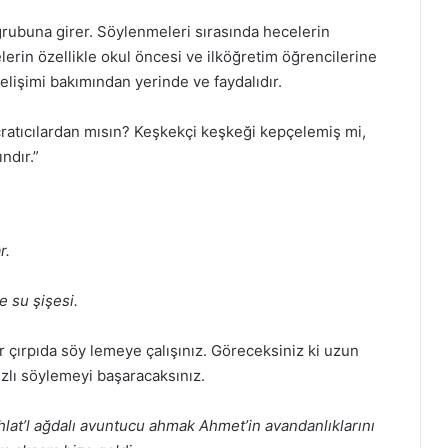
 grubuna
girer. Söylenmeleri sırasında hecelerin
erin özellikle okul öncesi ve
ilköğretim öğrencilerine
gelişimi bakımından yerinde ve faydalıdır.
ratıcılar
dan mısın?
Keşkekçi keşkeği kepçelemiş mi,
ndır.”
r.
e su şişesi.
 çırpıda söy
lemeye çalışınız. Göreceksiniz ki uzun
zlı söylemeyi başaracaksınız.
lat’l
ağdalı avuntucu ahmak Ahmet’in avandanlıklarını