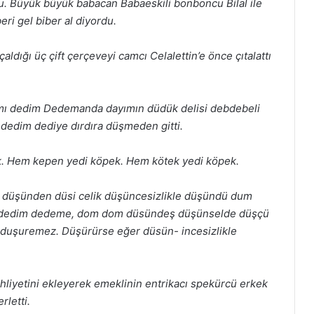
du. Büyük büyük babacan Babaeskili
bonboncu Bilal ile
eri gel biber al diyordu.
aldığı üç çift
çerçeveyi camcı Celalettin’e önce çıtalattı
 mı dedim
Dedemanda dayımın düdük delisi debdebeli
edim dediye dırdıra
düşmeden gitti.
ek. Hem kepen
yedi köpek. Hem kötek yedi köpek.
i düşünden düsi
celik düşüncesizlikle düşündü
dum
t dedim dedeme, dom dom
düsündeş düşünselde düşçü
n duşuremez. Düşürürse eğer düsün-
incesizlikle
hliyetini ekleyerek
emeklinin entrikacı spekürcü erkek
rletti.