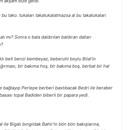
am akşam bize geldi.
ı bu tako.
tukaları takatukalatmazsa al bu takatukaları
alı mı?
Sonra o bala daldırılan baldıran dalları
ı?
lı beti
benzi bembeyaz, beberuhi boylu Bilal’in
ağırması, bir bakıma hoş, bir bakıma
boş, berbat bir hal
ine bağlayıp
Perlepe berberi bastıbacak Bedri ile beraber
basası topal Badiden biberli
bir papara yedi.
 ile Bigalı
bıngıldak Bahir’in bön bön bakışlarına,