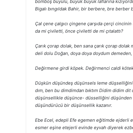
bomboş büyülü, büyük
büyük laflarına kızıyor
Bigalı bıngıldak Bahir, bir berbere, bre
berber b
Çal çene çalgıcı çingene çarşıda çerçi cincinin ç
da mi çiviletti, önce
çiviletti de mi çıtalattı?
Çarık çorap dolak, ben sana çarık çorap dolak
deli dolu
Doğan, doya doya doydum demeden, d
Değirmene girdi köpek. Değirmenci caldi köt
Düşkün düşündeş düşünsels
leme düşselliğin
dım, ben bu dimdimdan bıktım
Didim didim di
düşünsellikle düşünce-
düsselliğini düşünde
düşündürücü bir düşünsellik kazanır.
Ebe Ecel, edepli Efe egemen eğitimde ejderli e
esmer eşine
etejerli evinde eyvah diyerek ezbe