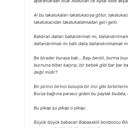
aparan
lardan Acar Abdullah ile Aptal Abdi akş
Al bu takatukaları takatukacıya götür, takatukac
takatukacıdan
takatukalatmadan geri getir.
Baldıran dalları ballandırmalı mı, ballandırılmam
dallandırılmalı mı
ballı dalla dallandırılmamalı m
Be birader buraya bak… Başı bereli, burma bıyık
burnuna biber kaçırıp,
bir bebek gibi bar bar b
değil midir?
Bir pirinci birinci buluşta bir inci gibi birbirler
Bursa bağrına
parasız giden bu paytak budala, 
Bu pikap şu pikap o pikap.
Büyük büyük babacan Babaeskili bonboncu Bilal