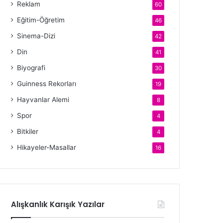
Reklam
60
Eğitim-Öğretim
46
Sinema-Dizi
42
Din
41
Biyografi
30
Guinness Rekorları
19
Hayvanlar Alemi
8
Spor
4
Bitkiler
4
Hikayeler-Masallar
16
Alışkanlık Karışık Yazılar