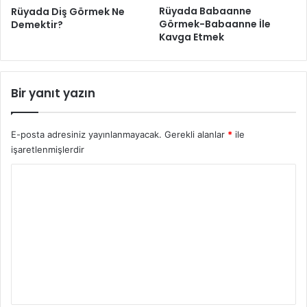
Rüyada Babaanne
Rüyada Diş Görmek Ne
Görmek-Babaanne İle
Demektir?
Kavga Etmek
Bir yanıt yazın
E-posta adresiniz yayınlanmayacak.
Gerekli alanlar
*
ile
işaretlenmişlerdir
Y
o
r
u
m
*