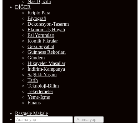
Kripto Para
Biyografi
Dekorasyon-Tasarım
Ekonomi-İş Hayatı
Fal Yorumları
Komik Fıkralar
Gezi-Seyahat
Guinness Rekorları
Gündem
Hikayeler-Masallar
İndirim-Kampanya
Sağlıklı Yaşam
Tarih
Teknoloji-Bilim
Tekerlemeler
Yeme-İçme
Finans
Rastgele Makale
Arama yap ...