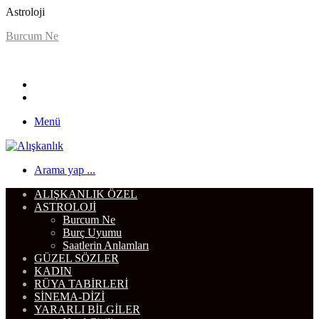
Astroloji
Burcum Ne
Menü
Arama yap ...
ALIŞKANLIK ÖZEL
ASTROLOJI
Burcum Ne
Burç Uyumu
Saatlerin Anlamları
GÜZEL SÖZLER
KADIN
RÜYA TABIRLERI
SINEMA-DIZI
YARARLI BILGILER
Nasıl Çizilir
DIĞER