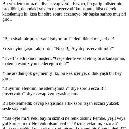
karşılamıştı ki, kısa bir
süre sonra eczaneye, bir başka sarhoş müşteri
girdi.
“Ben siyah bir prezervatif istiyorum!?” dedi ikinci müşteri de!
Eczacı yine şaşırarak sordu:
“Neee!!,, Siyah prezervatif mi!?”
“Evet!” dedi ikinci müşteri, “Geçenlerde vefat etmiş bi
arkadaşımın,
matemli eşini ziyaret edeceğim de!?”
Yine aradan çok geçmemişti ki, bu kez içeriye, olduk
yaşlı bir bey
girdi.
“Buyurun efendim, ne istemiştiniz!?” diye sordu ecza
Bir
prezervatif?” diye cevap verdi yaslı adam.
Bu beklenme
dik cevap karşısında artık sabrı taşan
eczacı yüksek
sesle söylendi:
“Yaa öyle mi?! Peki bayım sizinki ne renk olsun? Pembe,
yeşil veya
gül kurusu mu? Ne renk olsun haa!?”
“Kızma evladım, kızma!?
Bana vereceğin kolalı olsun, sert
tutsun da, rengi hiç önemli değil!?”
Hortum Fıkrası