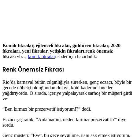
Komik fıkralar, eğlenceli fıkralar, güldüren fıkralar, 2020
fıkraları, yeni fıkralar, yetişkin fıkraları,renk önemsiz
fıkrası
vb…
komik fıkralar
ı sizler için hazırladık.
Renk Önemsiz Fıkrası
Rio’da karnaval bütün cılgınlığıyla sürerken, genç eczacı,
böyle bir
gecede nöbetçi olduğundan dolayı, kötü kaderine
lanetler
yağdırıyordu. O sırada, içeriye yalpalayarak sarhoş
bir müşteri girdi
ve:
“Ben kırmızı bir prezervatif istiyorum!?” dedi.
Eczacı
şaşırarak;
“Anlamadım, neden kırmızı prezervatif!?” diye
sordu.
Genç müşteri; “Evet, bu gece sevgilime, ilanı aşk etmek
istiyorum.
Bu yüzden kırmızı!” diye cevap verdi.
Eczacı, bu garip müşterinin
istediğini, depodaki yüzler
ce prezervatif kutusunu altüst ederek