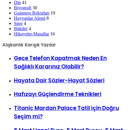
Guinness Rekorları
19
Hayvanlar Alemi
8
Spor
4
Bitkiler
4
Hikayeler-Masallar
16
Alışkanlık Karışık Yazılar
Gece Telefon Kapatmak Neden En
Sağlıklı Kararınız Olabilir?
Hayata Dair Sözler-Hayat Sözleri
Hafızayı Güçlendirme Teknikleri
Titanic Mardan Palace Tatil için Doğru
Seçim mi?
5 Mart Hangi Burç-5 Mart Burcu-5 Mart
Yükseleni