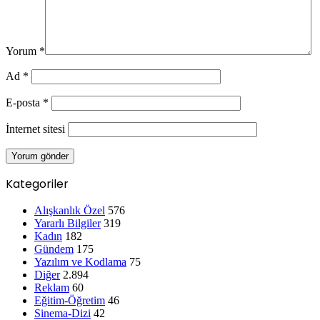
Yorum
*
Ad
*
E-posta
*
İnternet sitesi
Kategoriler
Alışkanlık Özel
576
Yararlı Bilgiler
319
Kadın
182
Gündem
175
Yazılım ve Kodlama
75
Diğer
2.894
Reklam
60
Eğitim-Öğretim
46
Sinema-Dizi
42
Din
41
Biyografi
30