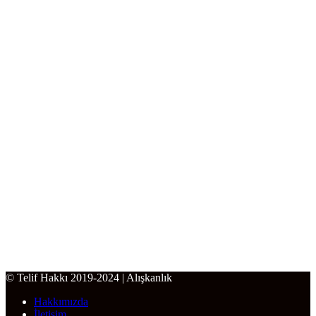
© Telif Hakkı 2019-2024 | Alışkanlık
Hakkımızda
İletişim
Ana Sayfa
Gizlilik Politikası