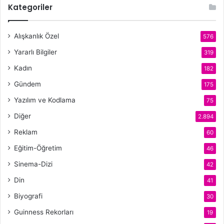
Kategoriler
Alışkanlık Özel
576
Yararlı Bilgiler
319
Kadın
182
Gündem
175
Yazılım ve Kodlama
75
Diğer
2.894
Reklam
60
Eğitim-Öğretim
46
Sinema-Dizi
42
Din
41
Biyografi
30
Guinness Rekorları
19