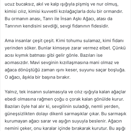
ucuz bucaksız, akıl ve kalp ışığıyla pişmiş ve nur olmuş,
kimisi cılız, kimisi kuvvetli kızılağaçlarla dolu bir ormandır.
Bu ormanın anası, Tanrı ile İnsan Aşkı Ağacı, atası da
Tanrının kendisini sevdiği, sevgi fidanının fidesidir.
Ama insanlar çeşit çeşit. Kimi tohumu sulamaz, kimi fidanı
yerinden söker. Bunlar kimseye zarar vermez elbet. Çünkü
acısı kıymık batması gibi gelir gönle. Bazıları ise
acımasızdır. Mavi sevginin kızıllaşmasına mani olmaz ve
ağaca dönüştüğü zaman ışını keser, suyunu saçar boşluğa.
O ağacı, âşıkla bir başına bırakır.
Yalnız, tek insanın sulamasıyla ve cılız ışığıyla kalan ağaçlar
ebedi olmasına rağmen çoğu o çorak kalan gönülde kurur.
Bazıları öyle hal alır ki, sevgilinin suladığı, nemli yerden,
güneşsizlikten dolayı dikenli sarmaşıklar çıkar. Bu sarmaşık
kurumayan ağacı sarar ve aşığın suyuyla beslenir. Ağacın
nemini çeker, onu karalar içinde bırakarak kurutur. Bu aşığı