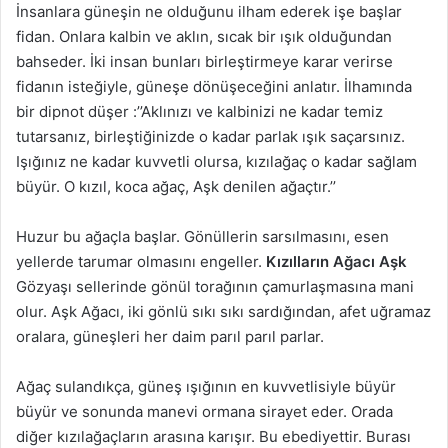
İnsanlara güneşin ne olduğunu ilham ederek işe başlar
fidan. Onlara kalbin ve aklın, sıcak bir ışık olduğundan
bahseder. İki insan bunları birleştirmeye karar verirse
fidanın isteğiyle, güneşe dönüşeceğini anlatır. İlhamında
bir dipnot düşer :’’Aklınızı ve kalbinizi ne kadar temiz
tutarsanız, birleştiğinizde o kadar parlak ışık saçarsınız.
Işığınız ne kadar kuvvetli olursa, kızılağaç o kadar sağlam
büyür. O kızıl, koca ağaç, Aşk denilen ağaçtır.’’
Huzur bu ağaçla başlar. Gönüllerin sarsılmasını, esen
yellerde tarumar olmasını engeller.
Kızılların Ağacı Aşk
Gözyaşı sellerinde gönül torağının çamurlaşmasına mani
olur. Aşk Ağacı, iki gönlü sıkı sıkı sardığından, afet uğramaz
oralara, güneşleri her daim parıl parıl parlar.
Ağaç sulandıkça, güneş ışığının en kuvvetlisiyle büyür
büyür ve sonunda manevi ormana sirayet eder. Orada
diğer kızılağaçların arasına karışır. Bu ebediyettir. Burası