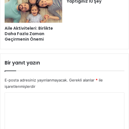
Yaptığınız 10 Şey
Aile Aktiviteleri: Birlikte
Daha Fazla Zaman
Geçirmenin Önemi
Bir yanıt yazın
E-posta adresiniz yayınlanmayacak.
Gerekli alanlar
*
ile
işaretlenmişlerdir
Y
o
r
u