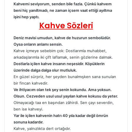
Kahvemi seviyorum, senden bile fazla. Çünkü kahvem
beni hiç yanıltmadı, ne zaman içsem vaat ettiği ayıltma
işini hep yaptı.
Kahve Sözleri
Deniz mavisi umudun, kahve de huzurun sembolüdür.
Oysa onların anlamı sensin.
Kahve içmeye sebebim çok: Dostlarımla muhabbet,
arkadaşlarımla iki çift laflamak, senin gözlerine dalmak.
Dostlarla içilen
kahve
insanın neşesidir. Köpüklerin
üzerinde dalga dalga olur mutluluk.
En güzel sürpriz, her şeyden bunalmışken sana sunulan
bir fincan kahvedir.
Ve ihtiyacım olan tek şey senin kokundu. Ama yoksun.
Olsun. Cezveden usul usul yayılan kahve kokusu da yeter.
Olmayacağı taa en başından zâhirdi. Sen çayı severdin,
ben ise kahveyi.
Yar ile içilen kahvenin hatrı 40 yıla kadar değil ömrün
sonuna kadardır.
Kahve, yalnızlıkta dert ortağıdır.