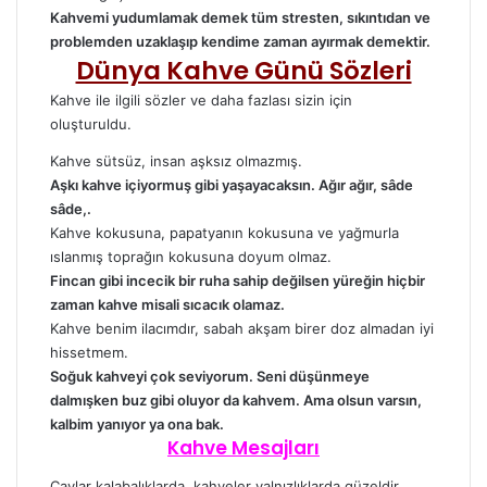
Kahvemi yudumlamak demek tüm stresten, sıkıntıdan ve
problemden uzaklaşıp kendime zaman ayırmak demektir.
Dünya Kahve Günü Sözleri
Kahve ile ilgili sözler ve daha fazlası sizin için
oluşturuldu.
Kahve sütsüz, insan aşksız olmazmış.
Aşkı kahve içiyormuş gibi yaşayacaksın. Ağır ağır, sâde
sâde,.
Kahve kokusuna, papatyanın kokusuna ve yağmurla
ıslanmış toprağın kokusuna doyum olmaz.
Fincan gibi incecik bir ruha sahip değilsen yüreğin hiçbir
zaman kahve misali sıcacık olamaz.
Kahve benim
ilacımdır
, sabah akşam birer doz almadan iyi
hissetmem.
Soğuk kahveyi çok seviyorum. Seni düşünmeye
dalmışken buz gibi oluyor da kahvem. Ama olsun varsın,
kalbim yanıyor ya ona bak.
Kahve Mesajları
Çaylar kalabalıklarda, kahveler yalnızlıklarda güzeldir.