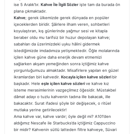
ise 5 Aralık’tır.
Kahve İle İlgili Sözler
işte tam da burada ön
plana çıkmaktadır.
Kahve
; gerek ülkemizde gerek dünyada en popüler
içeceklerden biridir. Şâirlere ilham veren, sohbetleri
koyulaştıran, kış günlerinde yağmur sesi ve kitapla
beraber oldu mu tarifsiz bir huzur depolayan kahve;
sabahları da üzerimizdeki uyku hâlini gidermek
istediğimizde imdadımıza yetişmektedir. Öğle molalarında
içilen kahve güne daha enerjik devam etmemizi
sağlarken akşam yemeğinden sonra içtiğimiz kahve
yorgunluğumuzu almaktadır. Misafirlere yapılan en güzel
ikramlardan biri kahvedir.
Kocayla içilen kahve sözleri
bir
başkadır. Hele
eşle içilen kahve sözleri
ve kahve kız
isteme merasimlerinin vazgeçilmez öğesidir. Müstakbel
dâmat adayı o tuzlu kahvenin tadına ille bakacak, ille
bakacaktır. Surat ifadesi şöyle bir değişecek, o ritüel
mutlaka yerine getirilecektir!
Ama kahve var, kahve vardır; öyle değil mi? A101’den
aldığımız Nescafe ile Starbucks’da içtiğimiz Cappuccino
bir midir? Kahvenin sütlü latteden filtre kahveye, Süvari