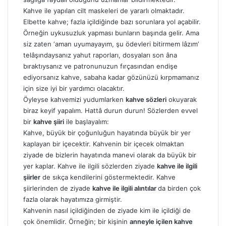
Kahve ile yapılan cilt maskeleri de yararlı olmaktadır.
Elbette kahve; fazla içildiğinde bazı sorunlara yol açabilir.
Örneğin uykusuzluk yapması bunların başında gelir. Ama
siz zaten ‘aman uyumayayım, şu ödevleri bitirmem lâzım’
telâşındaysanız yahut raporları, dosyaları son âna
bıraktıysanız ve patronunuzun fırçasından endişe
ediyorsanız kahve, sabaha kadar gözünüzü kırpmamanız
için size iyi bir yardımcı olacaktır.
Öyleyse kahvemizi yudumlarken
kahve sözleri
okuyarak
biraz keyif yapalım. Hattâ durun durun! Sözlerden evvel
bir
kahve şiiri
ile başlayalım:
Kahve, büyük bir çoğunluğun hayatında büyük bir yer
kaplayan bir içecektir. Kahvenin bir içecek olmaktan
ziyade de bizlerin hayatında manevi olarak da büyük bir
yer kaplar. Kahve ile ilgili sözlerden ziyade
kahve ile ilgili
şiirler
de sıkça kendilerini göstermektedir. Kahve
şiirlerinden de ziyade
kahve ile ilgili alıntılar
da birden çok
fazla olarak hayatımıza girmiştir.
Kahvenin nasıl içildiğinden de ziyade kim ile içildiği de
çok önemlidir. Örneğin; bir kişinin
anneyle içilen kahve