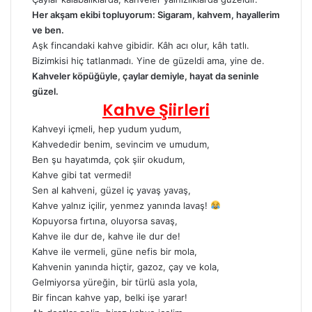
Her akşam ekibi topluyorum: Sigaram, kahvem, hayallerim
ve ben.
Aşk fincandaki kahve gibidir. Kâh acı olur, kâh tatlı.
Bizimkisi hiç tatlanmadı. Yine de güzeldi ama, yine de.
Kahveler köpüğüyle, çaylar demiyle, hayat da seninle
güzel.
Kahve Şiirleri
Kahveyi içmeli, hep yudum yudum,
Kahvededir benim, sevincim ve umudum,
Ben şu hayatımda, çok şiir okudum,
Kahve gibi tat vermedi!
Sen al kahveni, güzel iç yavaş yavaş,
Kahve yalnız içilir, yenmez yanında lavaş!
Kopuyorsa fırtına, oluyorsa savaş,
Kahve ile dur de, kahve ile dur de!
Kahve ile vermeli, güne nefis bir mola,
Kahvenin yanında hiçtir, gazoz, çay ve kola,
Gelmiyorsa yüreğin, bir türlü asla yola,
Bir fincan kahve yap, belki işe yarar!