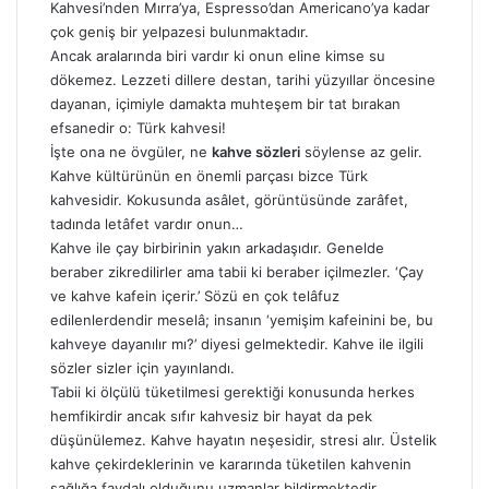
Kahvesi’nden Mırra’ya, Espresso’dan Americano’ya kadar
çok geniş bir yelpazesi bulunmaktadır.
Ancak aralarında biri vardır ki onun eline kimse su
dökemez. Lezzeti dillere destan, tarihi yüzyıllar öncesine
dayanan, içimiyle damakta muhteşem bir tat bırakan
efsanedir o: Türk kahvesi!
İşte ona ne övgüler, ne
kahve sözleri
söylense az gelir.
Kahve kültürünün en önemli parçası bizce Türk
kahvesidir. Kokusunda asâlet, görüntüsünde zarâfet,
tadında letâfet vardır onun…
Kahve ile çay birbirinin yakın arkadaşıdır. Genelde
beraber zikredilirler ama tabii ki beraber içilmezler. ‘Çay
ve kahve kafein içerir.’ Sözü en çok telâfuz
edilenlerdendir meselâ; insanın ‘yemişim kafeinini be, bu
kahveye dayanılır mı?’ diyesi gelmektedir. Kahve ile ilgili
sözler sizler için yayınlandı.
Tabii ki ölçülü tüketilmesi gerektiği konusunda herkes
hemfikirdir ancak sıfır kahvesiz bir hayat da pek
düşünülemez. Kahve hayatın neşesidir, stresi alır. Üstelik
kahve çekirdeklerinin ve kararında tüketilen kahvenin
sağlığa faydalı olduğunu uzmanlar bildirmektedir.