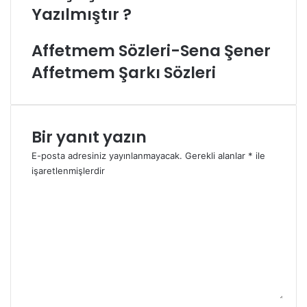
Yazılmıştır ?
Affetmem Sözleri-Sena Şener
Affetmem Şarkı Sözleri
Bir yanıt yazın
E-posta adresiniz yayınlanmayacak.
Gerekli alanlar
*
ile
işaretlenmişlerdir
Y
o
r
u
m
*