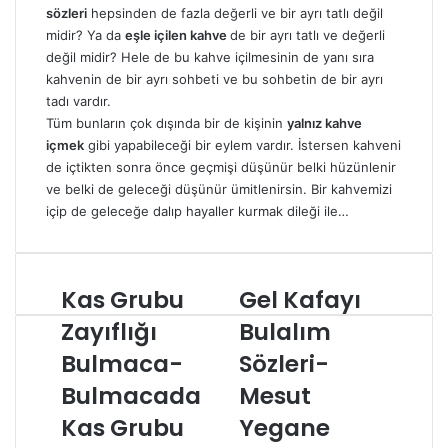
sözleri
hepsinden de fazla değerli ve bir ayrı tatlı değil
midir? Ya da
eşle içilen kahve
de bir ayrı tatlı ve değerli
değil midir? Hele de bu kahve içilmesinin de yanı sıra
kahvenin de bir ayrı sohbeti ve bu sohbetin de bir ayrı
tadı vardır.
Tüm bunların çok dışında bir de kişinin
yalnız kahve
içmek
gibi yapabileceği bir eylem vardır. İstersen kahveni
de içtikten sonra önce geçmişi düşünür belki hüzünlenir
ve belki de geleceği düşünür ümitlenirsin. Bir kahvemizi
içip de geleceğe dalıp hayaller kurmak dileği ile…
Kas Grubu
Gel Kafayı
Kas
Gel
Grubu
Kafayı
Zayıflığı
Bulalım
Zayıflığı
Bulalım
Bulmaca-
Bulmaca-
Sözleri-
Sözleri-
Bulmacada
Mesut
Bulmacada
Mesut
Kas
Yegane
Grubu
Şarkı
Kas Grubu
Yegane
Zayıflığı
Sözleri