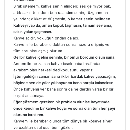
Bırak istemem, kahve senin elinden; ses gelmiyor bak,
artık sazın telinden; ben usandım senin, rüzgarından
yelinden; dikkat et düşmesin, o kemer senin belinden.
Kahveyi yap da, aman köpük taşmasın; tamam sev ama,
sakın yolun şaşmasın.
Kahve acıdır, yokluğun ondan da
acı
.
Kahvem ile beraber olduktan sonra huzura erişmiş ve
tüm sorunları aşmış olurum.
Gel bir kahve içelim seninle, bir ömür borcum olsun sana.
Annem ile ne zaman kahve içsek baba tarafından
akrabam olan herkesi dedikodusunu yaparız.
İşten geldiğin zaman sana ilk bir bardak kahve yapacağım,
böylece sen de yıllar yılı boyunca bana borçlu kalacaksın.
Önce kahvemi ver bana sonra da ne derdin varsa bir bir
başlat anlatmaya.
Eğer çözmem gereken bir problem olur ise hayatımda
önce kendime bir kahve koyar ve sonra olan tüm her şeyi
oluruna bırakırım.
Kahvem ile beraber olunca tüm dünya bir köşeye siner
ve uzaktan usul usul beni gözler.