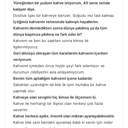
Yüreğinden bir yudum kahve istiyorum, 40 sene sende
kalayım diye.
Dostluk tıpkı bir kahveye benzer. Soğudu mu tadı kalmaz.
İçtiğimiz kahvenin telvesinde kalmıştı hayallerim.
Kahvemi demledikten sonra dünya yakılmış ya da tüm
dünya
başımıza yıkılmış ne fark eder ki?
Kahvem ve ben bu saatten sonra kimse ile
ilgilenmiyoruz.
Geri dönüşü olmayan tüm kararlarımı kahvemi içerken
veriyorum.
Kahvemi içmeden önce hiçbir şeyi fark edemiyor ve
durumun ciddiyetini asla anlayamıyorum.
Benim tüm aptallığım kahvemi içene kadardır.
Sabahları uyandığım da bile ilk işim mutlaka bir kahve
yapmak olur.
Kahveye olan sevgimi hiç kimse ile ölçemem ki.
Kahve ile herhangi bir ilişkisi olan herkesi çok fazla
severim.
Kahve herkesi ayıltır, önemli olan miktarı ayarlayabilmektir.
Kahve bile seni benden ayıramaz kaldı ki senin için neler