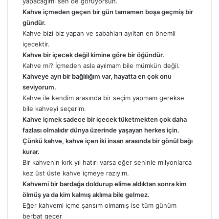
yapacağımı sen de görüyorsun.
Kahve içmeden geçen bir gün tamamen boşa geçmiş bir
gündür.
Kahve bizi biz yapan ve sabahları ayıltan en önemli
içecektir.
Kahve bir içecek değil kimine göre bir öğündür.
Kahve mi? İçmeden asla ayılmam bile mümkün değil.
Kahveye ayrı bir bağlılığım var, hayatta en çok onu
seviyorum.
Kahve ile kendim arasında bir seçim yapmam gerekse
bile kahveyi seçerim.
Kahve
içmek sadece bir içecek tüketmekten çok daha
fazlası olmalıdır dünya üzerinde yaşayan herkes için.
Çünkü kahve, kahve içen iki insan arasında bir gönül bağı
kurar.
Bir kahvenin kırk yıl hatırı varsa eğer seninle milyonlarca
kez üst üste kahve içmeye razıyım.
Kahvemi bir bardağa doldurup elime aldıktan sonra kim
ölmüş ya da kim kalmış aklıma bile gelmez.
Eğer kahvemi içme şansım olmamış ise tüm günüm
berbat geçer