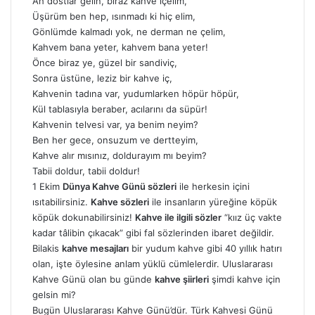
Ah dostlar gelin, biraz kahve içelim,
Üşürüm ben hep, ısınmadı ki hiç elim,
Gönlümde kalmadı yok, ne derman ne çelim,
Kahvem bana yeter, kahvem bana yeter!
Önce biraz ye, güzel bir sandiviç,
Sonra üstüne, leziz bir kahve iç,
Kahvenin tadına var, yudumlarken höpür höpür,
Kül tablasıyla beraber, acılarını da süpür!
Kahvenin telvesi var, ya benim neyim?
Ben her gece, onsuzum ve dertteyim,
Kahve alır mısınız, doldurayım mı beyim?
Tabii doldur, tabii doldur!
1 Ekim
Dünya Kahve Günü sözleri
ile herkesin içini
ısıtabilirsiniz.
Kahve sözleri
ile insanların yüreğine köpük
köpük dokunabilirsiniz!
Kahve ile ilgili sözler
“kıız üç vakte
kadar tâlibin çıkacak” gibi fal sözlerinden ibaret değildir.
Bilakis
kahve mesajları
bir yudum kahve gibi 40 yıllık hatırı
olan, işte öylesine anlam yüklü cümlelerdir. Uluslararası
Kahve Günü olan bu günde
kahve şiirleri
şimdi kahve için
gelsin mi?
Bugün Uluslararası Kahve Günü’dür. Türk Kahvesi Günü