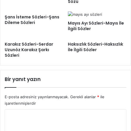
Sözü
Şans İsteme Sözleri-Şans
Dileme Sözleri
Mayıs Ayı Sözleri-Mayıs İle
İlgili Sözler
Karakız Sözleri-Serdar
Haksızlık Sözleri-Haksızlık
Uzunöz Karakız Şarkı
İle İlgili Sözler
Sözleri
Bir yanıt yazın
E-posta adresiniz yayınlanmayacak.
Gerekli alanlar
*
ile
işaretlenmişlerdir
Y
o