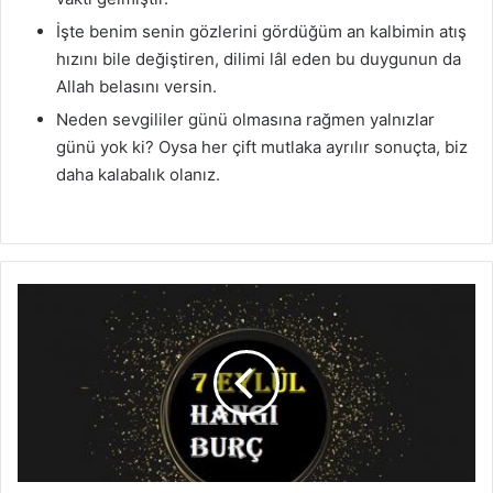
İşte benim senin gözlerini gördüğüm an kalbimin atış
hızını bile değiştiren, dilimi lâl eden bu duygunun da
Allah belasını versin.
Neden sevgililer günü olmasına rağmen yalnızlar
günü yok ki? Oysa her çift mutlaka ayrılır sonuçta, biz
daha kalabalık olanız.
7
Eylül
Hangi
Burç-7Eylül
Burcu-
7
Eylül
Yükseleni