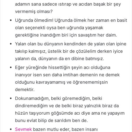
adamın sana sadece ıstırap ve acıdan başak bir şey
vermemiş olması?
Uğrunda ölmedim! Uğrunda ölmek her zaman en basit
olan seçenekti oysa ben uğrunda yaşamak
gerektiğine inandığım biri için savaştım her daim.
Yalan olan bu dünyanın kendinden de yalan olan ipine
takılıp kalmışız, üstelik bir de çözülelim derken iyice
yalanın da, dünyanın da en dibine batmışız.
Eğer yüreğinde hissettiğin şeyin acı olduğuna
inanıyor isen sen daha imtihan demenin ne demek
olduğunu kavrayamamış ve öğrenememişsin
demektir.
Dokunamadığım, belki göremediğim, belki
dindiremediğim ve de belki biraz yalnızlık biraz da
hüzün taşıyorum göğsümde acı diye ama ne yapayım
bunu evlat bilip de sarıldım ben de.
Sevmek
bazen mutlu eder, bazen insanı