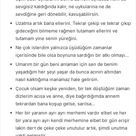
sevgisiz kaldığında kalır, ne uykularına ne de
sevdiğine geri dönebilir, kavuşabilirsin.
Uzatma artık bana ellerini. Tekrar çekip ve tekrar çıkıp
gideceğini bilmeme rağmen tutamam ellerini ve
tutamam yine senin yüreğini.
Ne çok isterdim yalnızca üşüdüğüm zamanlar
içerisinde bile olsa boynuna sardığın bir atkı olmayı…
Umarım bir gün beni anlaman için sen de benim
yaşadığım her şeyi yaşar da bunca acının altından
nasıl kalktığıma inanamaz hale gelirsin.
Çocuk olsam keşke yeniden, bir tek düştüğüm zaman
dizlerim acısa ve anne, diye bağırdığımda annem
tekrardan bana koşup gelse, sarılsa…
Her bir yaranın ayrı ayrı merhemi vardır elbet ve her
bir yara ayrı ayrı kendi merhemine elbet bir gün erişir
lakin dert de çeke çeke unutulur artık, şimdi unutma
vakti gelmiştir.