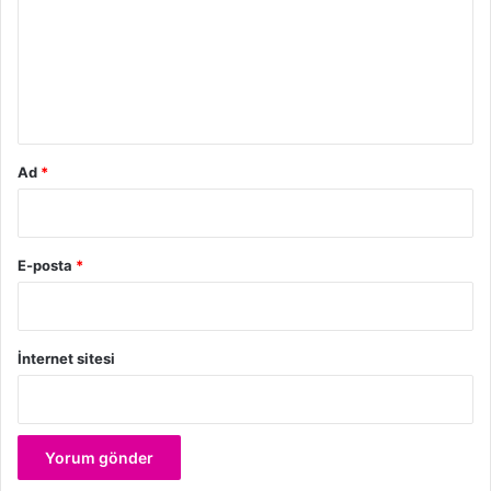
r
u
m
*
Ad
*
E-posta
*
İnternet sitesi