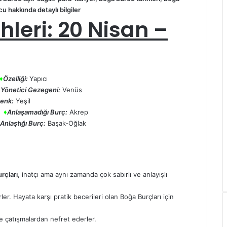
cu
hakkında detaylı bilgiler
hleri: 20 Nisan –
♦
Özelliği:
Yapıcı
♦
Yönetici Gezegeni:
Venüs
enk:
Yeşil
ş
♦
Anlaşamadığı Burç:
Akrep
Anlaştığı Burç:
Başak-Oğlak
rçları
, inatçı ama aynı zamanda çok sabırlı ve anlayışlı
er. Hayata karşı pratik becerileri olan Boğa Burçları için
ve çatışmalardan nefret ederler.