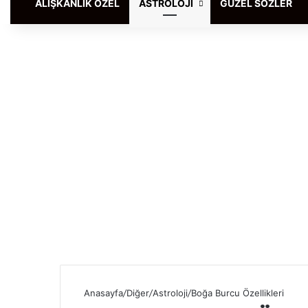
ALIŞKANLIK ÖZEL
ASTROLOJI
GÜZEL SÖZLER
Anasayfa
/
Diğer
/
Astroloji
/
Boğa Burcu Özellikleri