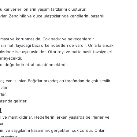
 kariyerleri onların yaşam tarzlarını oluşturur.
ar. Zenginlik ve güce ulaştıklarında kendilerini başarılı
ılması ve korunmasıdır. Çok sadık ve sevecenlerdir.
in hatırlayacağı bazı öfke nöbetleri de vardır. Onlarla ancak
rinde ise aşırı asidirler. Otoriteyi ve hatta basit tavsiyeleri
rleyecektir.
sel değerlerin etrafında dönmektedir.
 canlısı olan Boğa’lar arkadaşları tarafından da çok sevilir.
zler.
ler.
şında gelirler.
ı
l ve mantıklıdırlar. Hedeflerini erken yaşlarda belirlerler ve
ar.
rini ve saygılarını kazanmak gerçekten çok zordur. Onları
lunmalıdır.