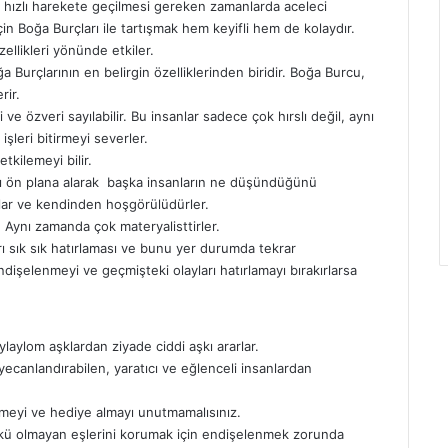
hızlı harekete geçilmesi gereken zamanlarda aceleci
çin Boğa Burçları ile tartışmak hem keyifli hem de kolaydır.
llikleri yönünde etkiler.
a Burçlarının en belirgin özelliklerinden biridir. Boğa Burcu,
rir.
e özveri sayılabilir. Bu insanlar sadece çok hırslı değil, aynı
şleri bitirmeyi severler.
etkilemeyi bilir.
ını ön plana alarak başka insanların ne düşündüğünü
lar ve kendinden hoşgörülüdürler.
rir. Aynı zamanda çok materyalisttirler.
 sık sık hatırlaması ve bunu yer durumda tekrar
dişelenmeyi ve geçmişteki olayları hatırlamayı bırakırlarsa
aylaylom aşklardan ziyade ciddi aşkı ararlar.
ecanlandırabilen, yaratıcı ve eğlenceli insanlardan
irmeyi ve hediye almayı unutmamalısınız.
ünkü olmayan eşlerini korumak için endişelenmek zorunda