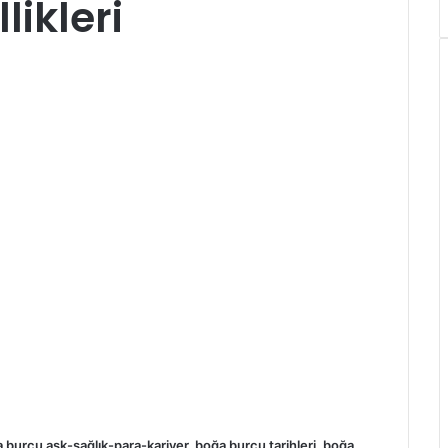
ikleri
 burcu aşk-sağlık-para-kariyer, boğa burcu tarihleri, boğa