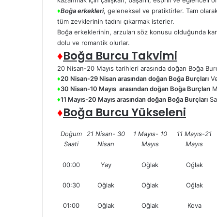
♦
Boğa erkekleri
, geleneksel ve pratiktirler. Tam olara
tüm zevklerinin tadını çıkarmak isterler.
Boğa erkeklerinin, arzuları söz konusu olduğunda karar
dolu ve romantik olurlar.
♦
Boğa Burcu Takvimi
20 Nisan-20 Mayıs tarihleri arasında doğan Boğa Burçla
♦
20 Nisan-29 Nisan arasından doğan Boğa Burçları
Ve
♦
30 Nisan-10 Mayıs arasından doğan Boğa Burçları
Me
♦
11 Mayıs-20 Mayıs arasından doğan Boğa Burçları
Sat
♦
Boğa Burcu Yükseleni
Doğum
21 Nisan- 30
1 Mayıs- 10
11 Mayıs-21
Saati
Nisan
Mayıs
Mayıs
00:00
Yay
Oğlak
Oğlak
00:30
Oğlak
Oğlak
Oğlak
01:00
Oğlak
Oğlak
Kova