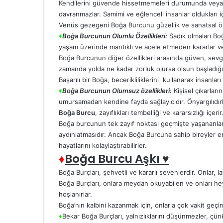
Kendilerini güvende hissetmemeleri durumunda veya 
davranmazlar. Samimi ve eğlenceli insanlar oldukları i
Venüs gezegeni Boğa Burcunu güzellik ve sanatsal öze
♦
Boğa Burcunun Olumlu Özellikleri:
Sadık olmaları Boğ
yaşam üzerinde mantıklı ve acele etmeden kararlar ve
Boğa Burcunun diğer özellikleri arasında güven, sevgi v
zamanda yolda ne kadar zorluk olursa olsun başladığı i
Başarılı bir Boğa, becerikliliklerini kullanarak insanları 
♦
Boğa Burcunun Olumsuz özellikleri:
Kişisel çıkarlar
umursamadan kendine fayda sağlayıcıdır. Önyargılıdır
Boğa Burcu
, zayıflıkları tembelliği ve kararsızlığı içe
Boğa burcunun tek zayıf noktası geçmişte yaşananları
aydınlatmasıdır. Ancak Boğa Burcuna sahip bireyler en
hayatlarını kolaylaştırabilirler.
♦
Boğa Burcu Aşkı ♥
Boğa Burçları, şehvetli ve kararlı sevenlerdir. Onlar, l
Boğa Burçları, onlara meydan okuyabilen ve onları hey
hoşlanırlar.
Boğa’nın kalbini kazanmak için, onlarla çok vakit geç
♦
Bekar Boğa Burçları, yalnızlıklarını düşünmezler, ç