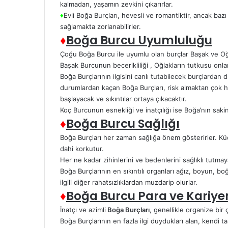
kalmadan, yaşamın zevkini çıkarırlar.
♦
Evli Boğa Burçları, hevesli ve romantiktir, ancak bazı
sağlamakta zorlanabilirler.
♦
Boğa Burcu Uyumluluğu
Çoğu Boğa Burcu ile uyumlu olan burçlar Başak ve Oğl
Başak Burcunun becerikliliği , Oğlakların tutkusu onla
Boğa Burçlarının ilgisini canlı tutabilecek burçlarda
durumlardan kaçan Boğa Burçları, risk almaktan çok h
başlayacak ve sıkıntılar ortaya çıkacaktır.
Koç Burcunun esnekliği ve inatçılığı ise Boğa’nın sakin
♦
Boğa Burcu Sağlığı
Boğa Burçları her zaman sağlığa önem gösterirler. Küç
dahi korkutur.
Her ne kadar zihinlerini ve bedenlerini sağlıklı tutmay
Boğa Burçlarının en sıkıntılı organları ağız, boyun, bo
ilgili diğer rahatsızlıklardan muzdarip olurlar.
♦
Boğa Burcu Para ve Kariye
İnatçı ve azimli
Boğa Burçları
, genellikle organize bir 
Boğa Burçlarının en fazla ilgi duydukları alan, kendi 