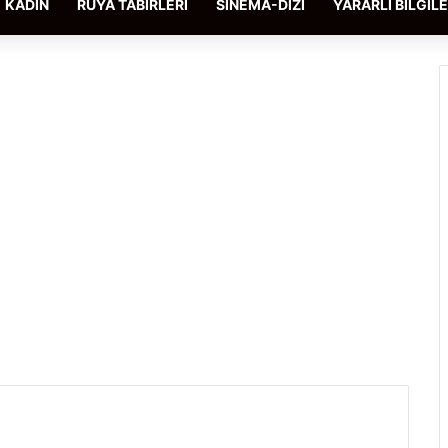
KADIN
RÜYA TABIRLERI
SINEMA-DIZI
YARARLI BILGIL