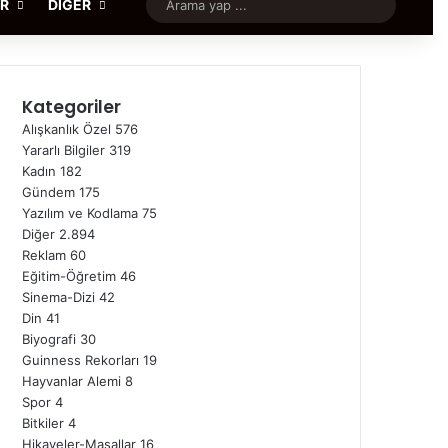
Rastgele Makale
Arama
ER
DIĞER
yap
...
Kategoriler
Alışkanlık Özel
576
Yararlı Bilgiler
319
Kadın
182
Gündem
175
Yazılım ve Kodlama
75
Diğer
2.894
Reklam
60
Eğitim-Öğretim
46
Sinema-Dizi
42
Din
41
Biyografi
30
Guinness Rekorları
19
Hayvanlar Alemi
8
Spor
4
Bitkiler
4
Hikayeler-Masallar
16