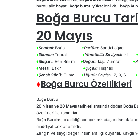
burcu aile hayatı, boğa burcu yükseleni vb…
boğa bur
Boğa Burcu Tari
20 Mayıs
♦
Sembol:
Boğa
♦
Parfüm:
Sandal ağacı
♦
Eleman:
Toprak
♦
Yöneticilik Seviyesi:
İki
♦
Sloganı:
Ben Bilirim
♦
Doğum taşı:
Zümrüt
♦
R
♦
Metal:
Bakır
♦
Çiçek:
Haşha
♦
Şanslı Günü:
Cuma
♦
Uğurlu
Sayıları:
2, 3, 6
♦
♦
Boğa Burcu Özellikleri
Boğa Burcu
20 Nisan ve 20 Mayıs tarihleri ​​arasında doğan
Boğa Bu
özellikleri ile tanınırlar.
Boğa Burçları, olabildiğince çok arkadaş edinmek isterl
maddiyat çok önemlidir.
Zengin ve saygı değer insanlara ilgi duyarlar. Kavga 