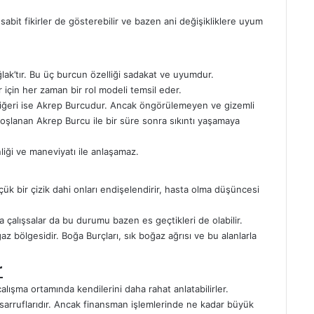
 sabit fikirler de gösterebilir ve bazen ani değişikliklere uyum
ak’tır. Bu üç burcun özelliği sadakat ve uyumdur.
r için her zaman bir rol modeli temsil eder.
n diğeri ise Akrep Burcudur. Ancak öngörülemeyen ve gizemli
oşlanan Akrep Burcu ile bir süre sonra sıkıntı yaşamaya
liği ve maneviyatı ile anlaşamaz.
ük bir çizik dahi onları endişelendirir, hasta olma düşüncesi
a çalışsalar da bu durumu bazen es geçtikleri de olabilir.
ğaz bölgesidir. Boğa Burçları, sık boğaz ağrısı ve bu alanlarla
r
çalışma ortamında kendilerini daha rahat anlatabilirler.
tasarruflarıdır. Ancak finansman işlemlerinde ne kadar büyük