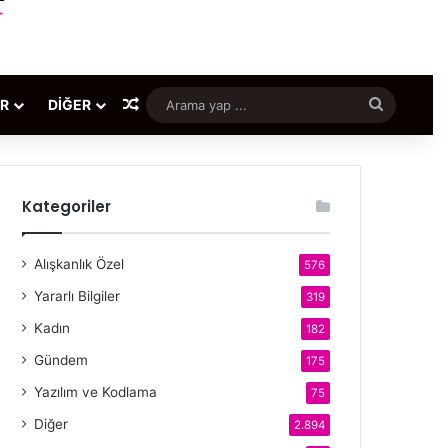
Rastgele Makale
Arama
ER
DIĞER
yap
...
Kategoriler
Alışkanlık Özel
576
Yararlı Bilgiler
319
Kadın
182
Gündem
175
Yazılım ve Kodlama
75
Diğer
2.894