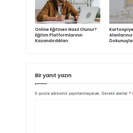
Online Eğitmen Nasıl Olunur?
Kartonpiye
Eğitim Platformlarının
Alanlarınız
Kazandırdıkları
Dokunuşla
Bir yanıt yazın
E-posta adresiniz yayınlanmayacak.
Gerekli alanlar
*
i
Y
o
r
u