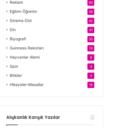
Reklam
60
Eğitim-Öğretim
46
Sinema-Dizi
42
Din
41
Biyografi
30
Guinness Rekorları
19
Hayvanlar Alemi
8
Spor
4
Bitkiler
4
Hikayeler-Masallar
16
Alışkanlık Karışık Yazılar