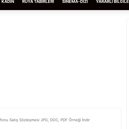
KADIN
RÜYA TABIRLERI
SINEMA-DIZI
YARARLI BILGIL
efonu Satış Sözleşmesi JPG, DOC, PDF Örneği İndir