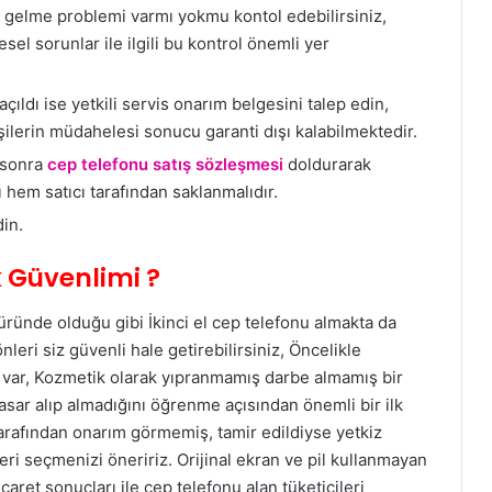
 gelme problemi varmı yokmu kontol edebilirsiniz,
el sorunlar ile ilgili bu kontrol önemli yer
çıldı ise yetkili servis onarım belgesini talep edin,
kişilerin müdahelesi sonucu garanti dışı kalabilmektedir.
 sonra
cep telefonu satış sözleşmesi
doldurarak
ı hem satıcı tarafından saklanmalıdır.
in.
k Güvenlimi ?
üründe olduğu gibi İkinci el cep telefonu almakta da
eri siz güvenli hale getirebilirsiniz, Öncelikle
a var, Kozmetik olarak yıpranmamış darbe almamış bir
ar alıp almadığını öğrenme açısından önemli bir ilk
r tarafından onarım görmemiş, tamir edildiyse yetkiz
ri seçmenizi öneririz. Orijinal ekran ve pil kullanmayan
caret sonuçları ile cep telefonu alan tüketicileri