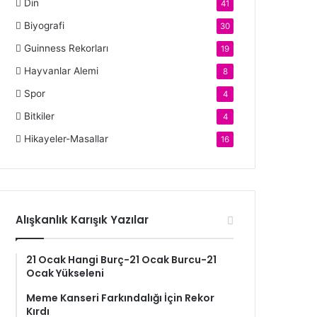
Din
41
Biyografi
30
Guinness Rekorları
19
Hayvanlar Alemi
8
Spor
4
Bitkiler
4
Hikayeler-Masallar
16
Alışkanlık Karışık Yazılar
21 Ocak Hangi Burç-21 Ocak Burcu-21
Ocak Yükseleni
Meme Kanseri Farkındalığı İçin Rekor
Kırdı