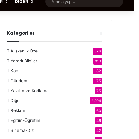
Rastgele Makale
Arama
ER
DIĞER
yap
...
Kategoriler
Alışkanlık Özel
576
Yararlı Bilgiler
319
Kadın
182
Gündem
175
Yazılım ve Kodlama
75
Diğer
2.894
Reklam
60
Eğitim-Öğretim
46
Sinema-Dizi
42