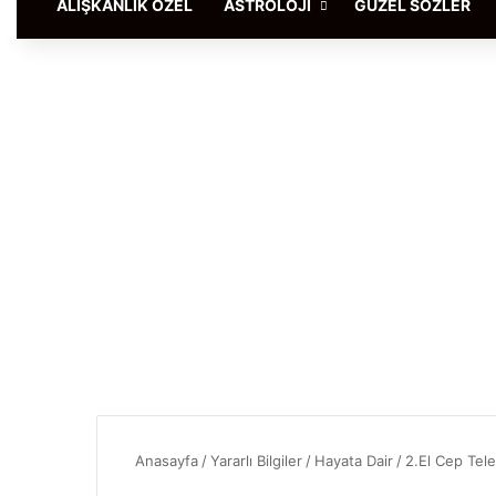
ALIŞKANLIK ÖZEL
ASTROLOJI
GÜZEL SÖZLER
Anasayfa
/
Yararlı Bilgiler
/
Hayata Dair
/
2.El Cep Tel