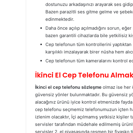
dostunuzu arkadaşınızı arayarak ses gidip
Bazen parazitli ses gitme gelme ve şebekes
edinmektedir.
Daha önce açılıp açılmadığını sorun, eğer a
bazen garantili cihazlarda bile yetkilisiz 
Cep telefonun tüm kontrollerini yaptıktan
karşılıklı imzalayarak birer nüsha hem alıc
Cep telefonun tüm kameralarını kontrol ed
İkinci El Cep Telefonu Alma
İkinci el cep telefonu sözleşme
olmaz ise her 
güvensiz yönler bulunmaktadır. Bu güvensiz yönl
alacağınız ürünü iyice kontrol etmenizde fayd
cep telefonu seçmemiz telefonumuzun içten has
izlenim olacaktır, İçi açılmamış yetkisiz kişile
servisler tarafından müdehale edilmemiş ürünle
servisler 2. el piyasasında resmen bir fiyasko ti