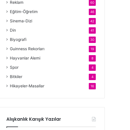
Reklam
60
Eğitim-Öğretim
46
Sinema-Dizi
42
Din
41
Biyografi
30
Guinness Rekorları
19
Hayvanlar Alemi
8
Spor
4
Bitkiler
4
Hikayeler-Masallar
16
Alışkanlık Karışık Yazılar