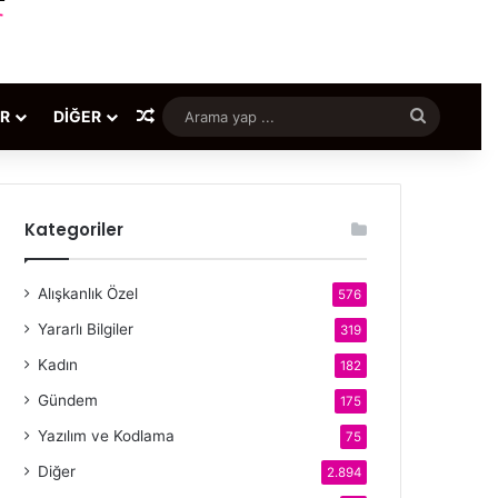
Rastgele Makale
Arama
ER
DIĞER
yap
...
Kategoriler
Alışkanlık Özel
576
Yararlı Bilgiler
319
Kadın
182
Gündem
175
Yazılım ve Kodlama
75
Diğer
2.894