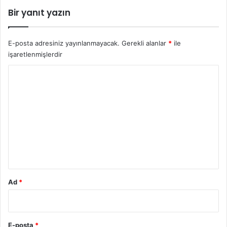
Bir yanıt yazın
E-posta adresiniz yayınlanmayacak.
Gerekli alanlar
*
ile
işaretlenmişlerdir
Y
o
r
u
m
*
Ad
*
E-posta
*