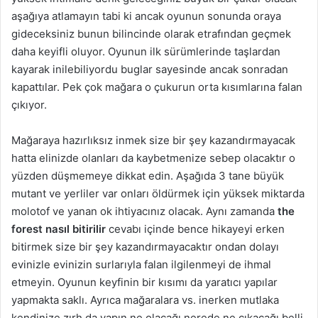
aşağıya atlamayın tabi ki ancak oyunun sonunda oraya
gideceksiniz bunun bilincinde olarak etrafından geçmek
daha keyifli oluyor. Oyunun ilk sürümlerinde taşlardan
kayarak inilebiliyordu buglar sayesinde ancak sonradan
kapattılar. Pek çok mağara o çukurun orta kısımlarına falan
çıkıyor.
Mağaraya hazırlıksız inmek size bir şey kazandırmayacak
hatta elinizde olanları da kaybetmenize sebep olacaktır o
yüzden düşmemeye dikkat edin. Aşağıda 3 tane büyük
mutant ve yerliler var onları öldürmek için yüksek miktarda
molotof ve yanan ok ihtiyacınız olacak. Aynı zamanda
the
forest nasıl bitirilir
cevabı içinde bence hikayeyi erken
bitirmek size bir şey kazandırmayacaktır ondan dolayı
evinizle evinizin surlarıyla falan ilgilenmeyi de ihmal
etmeyin. Oyunun keyfinin bir kısımı da yaratıcı yapılar
yapmakta saklı. Ayrıca mağaralara vs. inerken mutlaka
kendinize zırh da yapın ne olacağı nerede ne çıkacağı belli