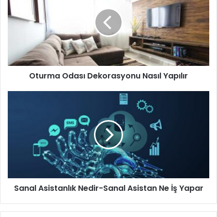
Dekorasyonu
Nasıl
Yapılır
Oturma Odası Dekorasyonu Nasıl Yapılır
Sanal
Asistanlık
Nedir-
Sanal
Asistan
Ne
İş
Yapar
Sanal Asistanlık Nedir-Sanal Asistan Ne İş Yapar