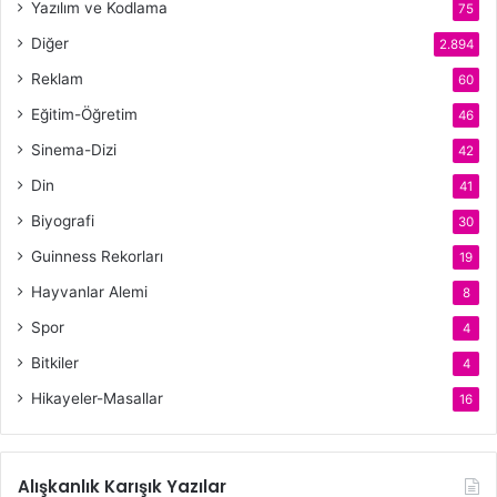
Yazılım ve Kodlama
75
Diğer
2.894
Reklam
60
Eğitim-Öğretim
46
Sinema-Dizi
42
Din
41
Biyografi
30
Guinness Rekorları
19
Hayvanlar Alemi
8
Spor
4
Bitkiler
4
Hikayeler-Masallar
16
Alışkanlık Karışık Yazılar