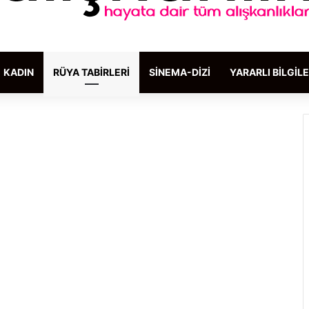
KADIN
RÜYA TABIRLERI
SINEMA-DIZI
YARARLI BILGIL