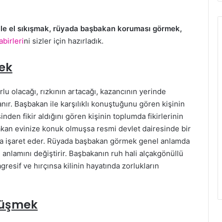
e el sıkışmak, rüyada başbakan koruması görmek,
abirleri
ni sizler için hazırladık.
ek
u olacağı, rızkının artacağı, kazancının yerinde
anır. Başbakan ile karşılıklı konuştuğunu gören kişinin
nden fikir aldığını gören kişinin toplumda fikirlerinin
akan evinize konuk olmuşsa resmi devlet dairesinde bir
ına işaret eder. Rüyada başbakan görmek genel anlamda
anlamını değiştirir. Başbakanın ruh hali alçakgönüllü
gresif ve hırçınsa kilinin hayatında zorlukların
rüşmek