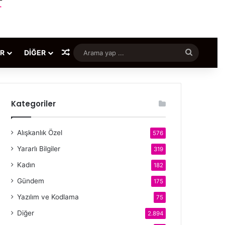
Rastgele Makale
Arama
ER
DIĞER
yap
...
Kategoriler
Alışkanlık Özel
576
Yararlı Bilgiler
319
Kadın
182
Gündem
175
Yazılım ve Kodlama
75
Diğer
2.894