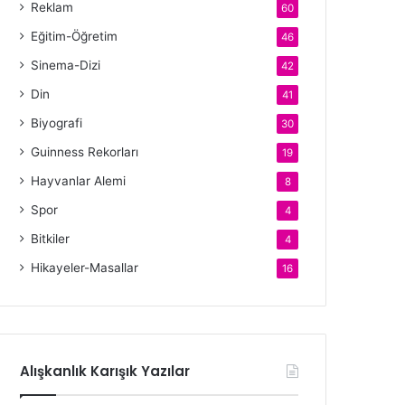
Reklam
60
Eğitim-Öğretim
46
Sinema-Dizi
42
Din
41
Biyografi
30
Guinness Rekorları
19
Hayvanlar Alemi
8
Spor
4
Bitkiler
4
Hikayeler-Masallar
16
Alışkanlık Karışık Yazılar