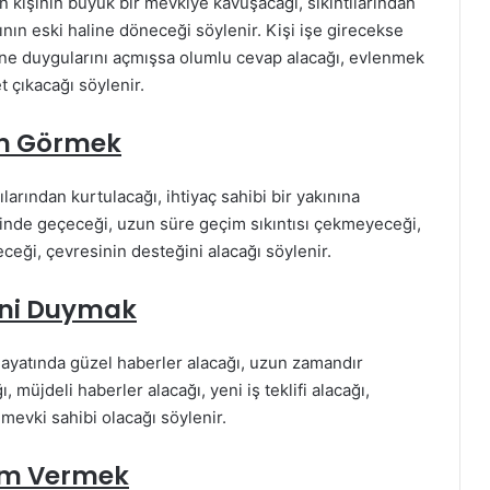
kişinin büyük bir mevkiye kavuşacağı, sıkıntılarından
nın eski haline döneceği söylenir. Kişi işe girecekse
sine duygularını açmışsa olumlu cevap alacağı, evlenmek
t çıkacağı söylenir.
an Görmek
larından kurtulacağı, ihtiyaç sahibi bir yakınına
içinde geçeceği, uzun süre geçim sıkıntısı çekmeyeceği,
eği, çevresinin desteğini alacağı söylenir.
ini Duymak
ayatında güzel haberler alacağı, uzun zamandır
 müjdeli haberler alacağı, yeni iş teklifi alacağı,
 mevki sahibi olacağı söylenir.
am Vermek