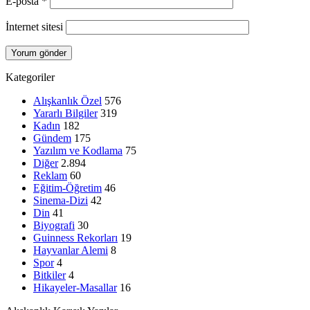
E-posta
*
İnternet sitesi
Kategoriler
Alışkanlık Özel
576
Yararlı Bilgiler
319
Kadın
182
Gündem
175
Yazılım ve Kodlama
75
Diğer
2.894
Reklam
60
Eğitim-Öğretim
46
Sinema-Dizi
42
Din
41
Biyografi
30
Guinness Rekorları
19
Hayvanlar Alemi
8
Spor
4
Bitkiler
4
Hikayeler-Masallar
16