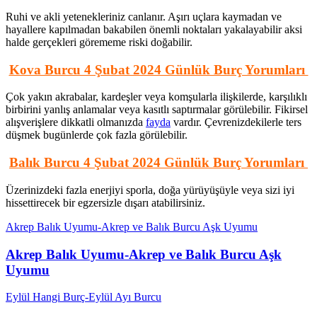
Ruhi ve akli yetenekleriniz canlanır. Aşırı uçlara kaymadan ve
hayallere kapılmadan bakabilen önemli noktaları yakalayabilir aksi
halde gerçekleri görememe riski doğabilir.
Kova Burcu 4 Şubat 2024 Günlük Burç Yorumları
Çok yakın akrabalar, kardeşler veya komşularla ilişkilerde, karşılıklı
birbirini yanlış anlamalar veya kasıtlı saptırmalar görülebilir. Fikirsel
alışverişlere dikkatli olmanızda
fayda
vardır. Çevrenizdekilerle ters
düşmek bugünlerde çok fazla görülebilir.
Balık Burcu 4 Şubat 2024 Günlük Burç Yorumları
Üzerinizdeki fazla enerjiyi sporla, doğa yürüyüşüyle veya sizi iyi
hissettirecek bir egzersizle dışarı atabilirsiniz.
Akrep Balık Uyumu-Akrep ve Balık Burcu Aşk Uyumu
Akrep Balık Uyumu-Akrep ve Balık Burcu Aşk
Uyumu
Eylül Hangi Burç-Eylül Ayı Burcu