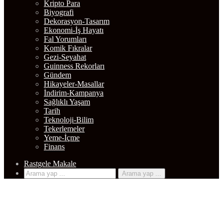
Kripto Para
Biyografi
Dekorasyon-Tasarım
Ekonomi-İş Hayatı
Fal Yorumları
Komik Fıkralar
Gezi-Seyahat
Guinness Rekorları
Gündem
Hikayeler-Masallar
İndirim-Kampanya
Sağlıklı Yaşam
Tarih
Teknoloji-Bilim
Tekerlemeler
Yeme-İçme
Finans
Rastgele Makale
Arama yap ...