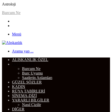
Astroloji
Burcum Ne
Menü
Arama yap ...
ALIŞKANLIK ÖZEL
ASTROLOJI
Burcum Ne
Burç Uyumu
Saatlerin Anlamları
GÜZEL SÖZLER
KADIN
RÜYA TABIRLERI
SINEMA-DIZI
YARARLI BILGILER
Nasıl Çizilir
DIĞER