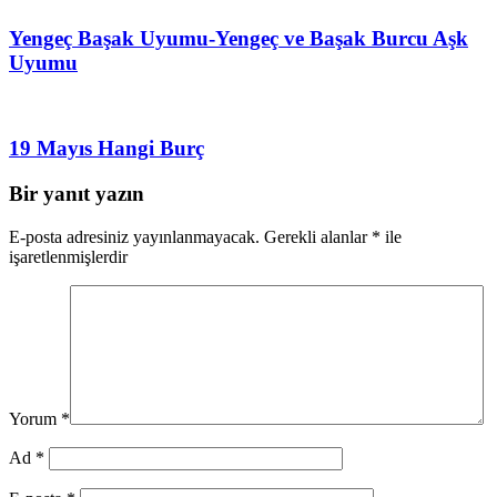
Yengeç Başak Uyumu-Yengeç ve Başak Burcu Aşk
Uyumu
19 Mayıs Hangi Burç
Bir yanıt yazın
E-posta adresiniz yayınlanmayacak.
Gerekli alanlar
*
ile
işaretlenmişlerdir
Yorum
*
Ad
*