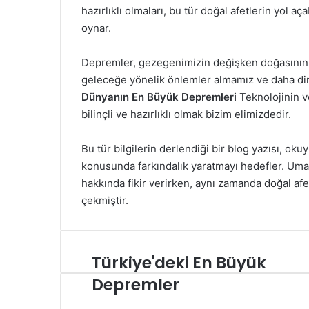
hazırlıklı olmaları, bu tür doğal afetlerin yol a
oynar.
Depremler, gezegenimizin değişken doğasının bi
geleceğe yönelik önlemler almamız ve daha dir
Dünyanın En Büyük Depremleri
Teknolojinin ve
bilinçli ve hazırlıklı olmak bizim elimizdedir.
Bu tür bilgilerin derlendiği bir blog yazısı, o
konusunda farkındalık yaratmayı hedefler. Umar
hakkında fikir verirken, aynı zamanda doğal afe
çekmiştir.
Türkiye'deki En Büyük
T
ü
Depremler
r
k