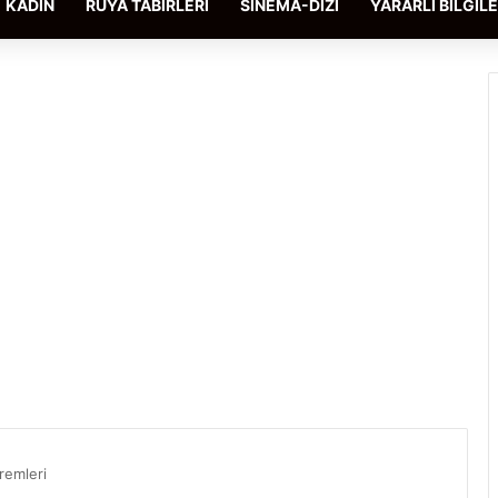
KADIN
RÜYA TABIRLERI
SINEMA-DIZI
YARARLI BILGIL
remleri