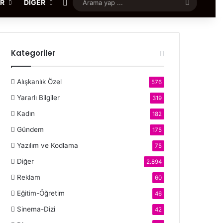
Rastgele Makale
Arama
ER
DIĞER
yap
...
Kategoriler
Alışkanlık Özel
576
Yararlı Bilgiler
319
Kadın
182
Gündem
175
Yazılım ve Kodlama
75
Diğer
2.894
Reklam
60
Eğitim-Öğretim
46
Sinema-Dizi
42