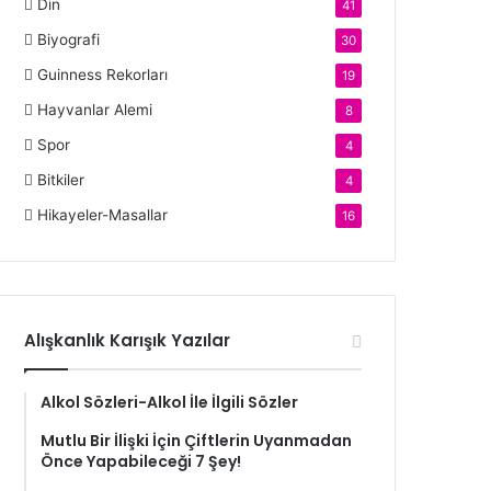
Din
41
Biyografi
30
Guinness Rekorları
19
Hayvanlar Alemi
8
Spor
4
Bitkiler
4
Hikayeler-Masallar
16
Alışkanlık Karışık Yazılar
Alkol Sözleri-Alkol İle İlgili Sözler
Mutlu Bir İlişki İçin Çiftlerin Uyanmadan
Önce Yapabileceği 7 Şey!