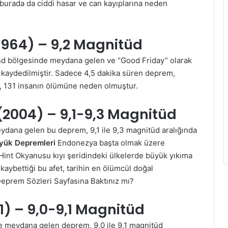
 burada da ciddi hasar ve can kayıplarına neden
(1964) – 9,2 Magnitüd
und bölgesinde meydana gelen ve “Good Friday” olarak
kaydedilmiştir. Sadece 4,5 dakika süren deprem,
, 131 insanın ölümüne neden olmuştur.
(2004) – 9,1-9,3 Magnitüd
ydana gelen bu deprem, 9,1 ile 9,3 magnitüd aralığında
yük Depremleri
Endonezya başta olmak üzere
 Hint Okyanusu kıyı şeridindeki ülkelerde büyük yıkıma
 kaybettiği bu afet, tarihin en ölümcül doğal
eprem Sözleri
Sayfasına Baktınız mı?
1) – 9,0-9,1 Magnitüd
e meydana gelen deprem, 9,0 ile 9,1 magnitüd