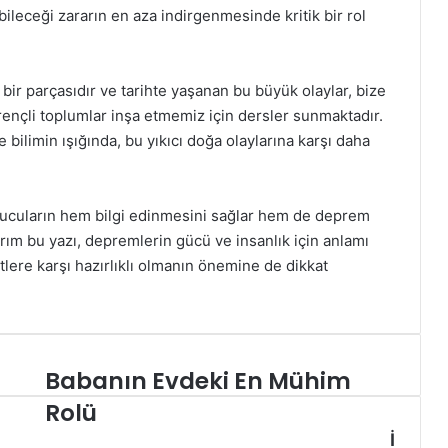
çabileceği zararın en aza indirgenmesinde kritik bir rol
r parçasıdır ve tarihte yaşanan bu büyük olaylar, bize
ençli toplumlar inşa etmemiz için dersler sunmaktadır.
 bilimin ışığında, bu yıkıcı doğa olaylarına karşı daha
kuyucuların hem bilgi edinmesini sağlar hem de deprem
ım bu yazı, depremlerin gücü ve insanlık için anlamı
tlere karşı hazırlıklı olmanın önemine de dikkat
Babanın Evdeki En Mühim
B
a
Rolü
b
İ
a