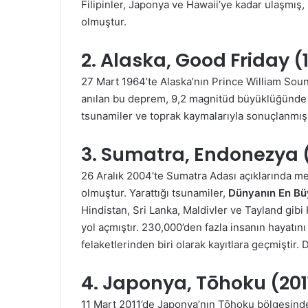
Filipinler, Japonya ve Hawaii’ye kadar ulaşmış,
olmuştur.
2. Alaska, Good Friday 
27 Mart 1964’te Alaska’nın Prince William So
anılan bu deprem, 9,2 magnitüd büyüklüğünde 
tsunamiler ve toprak kaymalarıyla sonuçlanmış
3. Sumatra, Endonezya 
26 Aralık 2004’te Sumatra Adası açıklarında me
olmuştur. Yarattığı tsunamiler,
Dünyanın En Bü
Hindistan, Sri Lanka, Maldivler ve Tayland gibi
yol açmıştır. 230,000’den fazla insanın hayatını
felaketlerinden biri olarak kayıtlara geçmiştir.
D
4. Japonya, Tōhoku (201
11 Mart 2011’de Japonya’nın Tōhoku bölgesind