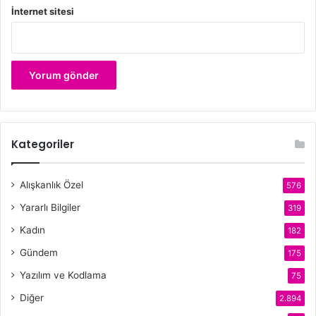
İnternet sitesi
Kategoriler
Alışkanlık Özel
576
Yararlı Bilgiler
319
Kadın
182
Gündem
175
Yazılım ve Kodlama
75
Diğer
2.894