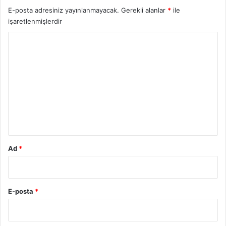
E-posta adresiniz yayınlanmayacak.
Gerekli alanlar
*
ile
işaretlenmişlerdir
Y
o
r
u
m
*
Ad
*
E-posta
*