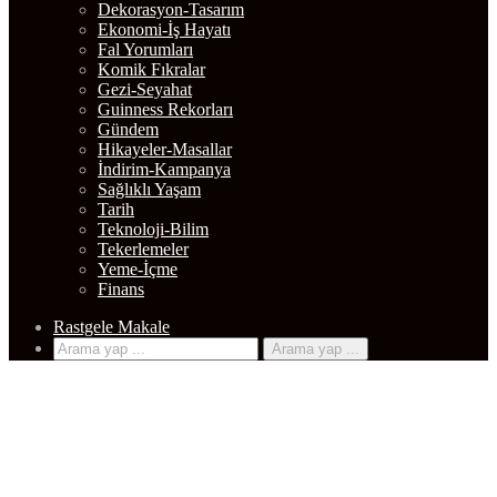
Dekorasyon-Tasarım
Ekonomi-İş Hayatı
Fal Yorumları
Komik Fıkralar
Gezi-Seyahat
Guinness Rekorları
Gündem
Hikayeler-Masallar
İndirim-Kampanya
Sağlıklı Yaşam
Tarih
Teknoloji-Bilim
Tekerlemeler
Yeme-İçme
Finans
Rastgele Makale
Arama yap ...