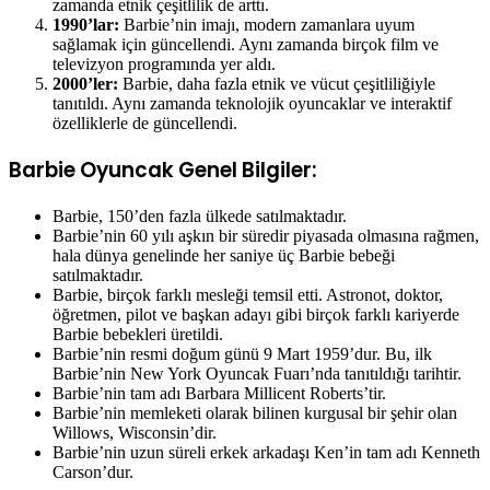
zamanda etnik çeşitlilik de arttı.
1990’lar:
Barbie’nin imajı, modern zamanlara uyum
sağlamak için güncellendi. Aynı zamanda birçok film ve
televizyon programında yer aldı.
2000’ler:
Barbie, daha fazla etnik ve vücut çeşitliliğiyle
tanıtıldı. Aynı zamanda teknolojik oyuncaklar ve interaktif
özelliklerle de güncellendi.
Barbie Oyuncak Genel Bilgiler:
Barbie, 150’den fazla ülkede satılmaktadır.
Barbie’nin 60 yılı aşkın bir süredir piyasada olmasına rağmen,
hala dünya genelinde her saniye üç Barbie bebeği
satılmaktadır.
Barbie, birçok farklı mesleği temsil etti. Astronot, doktor,
öğretmen, pilot ve başkan adayı gibi birçok farklı kariyerde
Barbie bebekleri üretildi.
Barbie’nin resmi doğum günü 9 Mart 1959’dur. Bu, ilk
Barbie’nin New York Oyuncak Fuarı’nda tanıtıldığı tarihtir.
Barbie’nin tam adı Barbara Millicent Roberts’tir.
Barbie’nin memleketi olarak bilinen kurgusal bir şehir olan
Willows, Wisconsin’dir.
Barbie’nin uzun süreli erkek arkadaşı Ken’in tam adı Kenneth
Carson’dur.