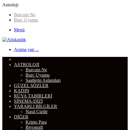
Astroloji
Burcum Ne
Burç Uyumu
Menü
Arama yap ...
ALIŞKANLIK ÖZEL
ASTROLOJI
Burcum Ne
Burç Uyumu
Saatlerin Anlamları
GÜZEL SÖZLER
KADIN
RÜYA TABIRLERI
SINEMA-DIZI
YARARLI BILGILER
Nasıl Çizilir
DIĞER
Kripto Para
Biyografi