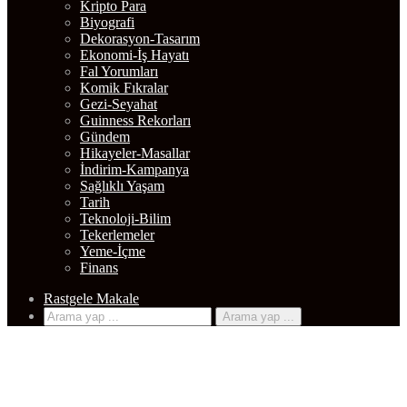
Kripto Para
Biyografi
Dekorasyon-Tasarım
Ekonomi-İş Hayatı
Fal Yorumları
Komik Fıkralar
Gezi-Seyahat
Guinness Rekorları
Gündem
Hikayeler-Masallar
İndirim-Kampanya
Sağlıklı Yaşam
Tarih
Teknoloji-Bilim
Tekerlemeler
Yeme-İçme
Finans
Rastgele Makale
Arama yap ...