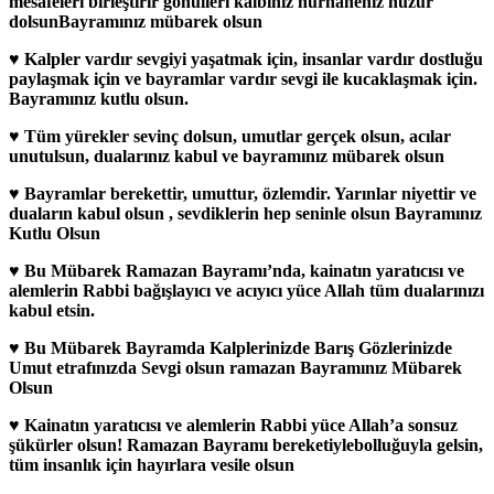
mesafeleri birleştirir gönülleri kalbiniz nurhaneniz huzur
dolsunBayramınız mübarek olsun
♥ Kalpler vardır sevgiyi yaşatmak için, insanlar vardır dostluğu
paylaşmak için ve bayramlar vardır sevgi ile kucaklaşmak için.
Bayramınız kutlu olsun.
♥ Tüm yürekler sevinç dolsun, umutlar gerçek olsun, acılar
unutulsun, dualarınız kabul ve bayramınız mübarek olsun
♥ Bayramlar berekettir, umuttur, özlemdir. Yarınlar niyettir ve
duaların kabul olsun , sevdiklerin hep seninle olsun Bayramınız
Kutlu Olsun
♥ Bu Mübarek Ramazan Bayramı’nda, kainatın yaratıcısı ve
alemlerin Rabbi bağışlayıcı ve acıyıcı yüce Allah tüm dualarınızı
kabul etsin.
♥ Bu Mübarek Bayramda Kalplerinizde Barış Gözlerinizde
Umut etrafınızda Sevgi olsun ramazan Bayramınız Mübarek
Olsun
♥ Kainatın yaratıcısı ve alemlerin Rabbi yüce Allah’a sonsuz
şükürler olsun! Ramazan Bayramı bereketiylebolluğuyla gelsin,
tüm insanlık için hayırlara vesile olsun