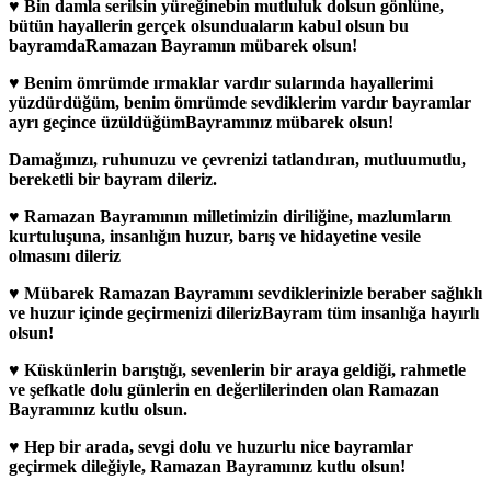
♥ Bin damla serilsin yüreğinebin mutluluk dolsun gönlüne,
bütün hayallerin gerçek olsunduaların kabul olsun bu
bayramdaRamazan Bayramın mübarek olsun!
♥ Benim ömrümde ırmaklar vardır sularında hayallerimi
yüzdürdüğüm, benim ömrümde sevdiklerim vardır bayramlar
ayrı geçince üzüldüğümBayramınız mübarek olsun!
Damağınızı, ruhunuzu ve çevrenizi tatlandıran, mutluumutlu,
bereketli bir bayram dileriz.
♥ Ramazan Bayramının milletimizin diriliğine, mazlumların
kurtuluşuna, insanlığın huzur, barış ve hidayetine vesile
olmasını dileriz
♥ Mübarek Ramazan Bayramını sevdiklerinizle beraber sağlıklı
ve huzur içinde geçirmenizi dilerizBayram tüm insanlığa hayırlı
olsun!
♥ Küskünlerin barıştığı, sevenlerin bir araya geldiği, rahmetle
ve şefkatle dolu günlerin en değerlilerinden olan Ramazan
Bayramınız kutlu olsun.
♥ Hep bir arada, sevgi dolu ve huzurlu nice bayramlar
geçirmek dileğiyle, Ramazan Bayramınız kutlu olsun!