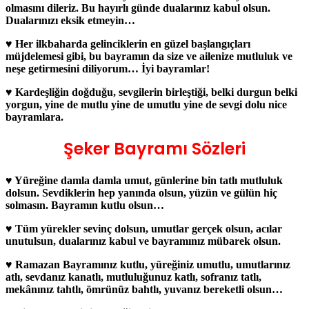
olmasını dileriz. Bu hayırlı günde dualarınız kabul olsun.
Dualarınızı eksik etmeyin…
♥ Her ilkbaharda gelinciklerin en güzel başlangıçları
müjdelemesi gibi, bu bayramın da size ve ailenize mutluluk ve
neşe getirmesini diliyorum… İyi bayramlar!
♥ Kardeşliğin doğduğu, sevgilerin birleştiği, belki durgun belki
yorgun, yine de mutlu yine de umutlu yine de sevgi dolu nice
bayramlara.
Şeker Bayramı Sözleri
♥ Yüreğine damla damla umut, günlerine bin tatlı mutluluk
dolsun. Sevdiklerin hep yanında olsun, yüzün ve gülün hiç
solmasın. Bayramın kutlu olsun…
♥ Tüm yürekler sevinç dolsun, umutlar gerçek olsun, acılar
unutulsun, dualarınız kabul ve bayramınız mübarek olsun.
♥ Ramazan Bayramınız kutlu, yüreğiniz umutlu, umutlarınız
atlı, sevdanız kanatlı, mutluluğunuz katlı, sofranız tatlı,
mekânınız tahtlı, ömrünüz bahtlı, yuvanız bereketli olsun…