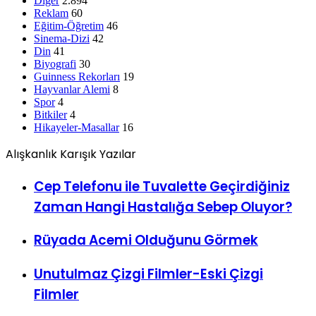
Diğer
2.894
Reklam
60
Eğitim-Öğretim
46
Sinema-Dizi
42
Din
41
Biyografi
30
Guinness Rekorları
19
Hayvanlar Alemi
8
Spor
4
Bitkiler
4
Hikayeler-Masallar
16
Alışkanlık Karışık Yazılar
Cep Telefonu ile Tuvalette Geçirdiğiniz
Zaman Hangi Hastalığa Sebep Oluyor?
Rüyada Acemi Olduğunu Görmek
Unutulmaz Çizgi Filmler-Eski Çizgi
Filmler