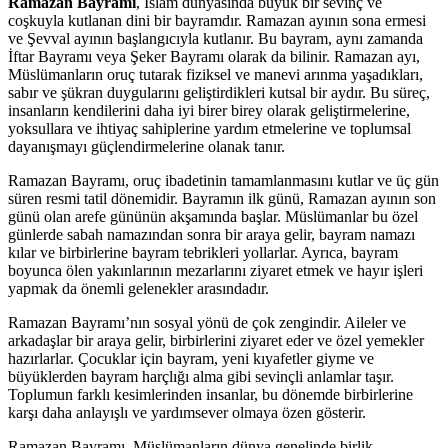
Ramazan Bayramı
, İslam dünyasında büyük bir sevinç ve
coşkuyla kutlanan dini bir bayramdır. Ramazan ayının sona ermesi
ve Şevval ayının başlangıcıyla kutlanır. Bu bayram, aynı zamanda
İftar Bayramı veya Şeker Bayramı olarak da bilinir. Ramazan ayı,
Müslümanların oruç tutarak fiziksel ve manevi arınma yaşadıkları,
sabır ve şükran duygularını geliştirdikleri kutsal bir aydır. Bu süreç,
insanların kendilerini daha iyi birer birey olarak geliştirmelerine,
yoksullara ve ihtiyaç sahiplerine yardım etmelerine ve toplumsal
dayanışmayı güçlendirmelerine olanak tanır.
Ramazan Bayramı, oruç ibadetinin tamamlanmasını kutlar ve üç gün
süren resmi tatil dönemidir. Bayramın ilk günü, Ramazan ayının son
günü olan arefe gününün akşamında başlar. Müslümanlar bu özel
günlerde sabah namazından sonra bir araya gelir, bayram namazı
kılar ve birbirlerine bayram tebrikleri yollarlar. Ayrıca, bayram
boyunca ölen yakınlarının mezarlarını ziyaret etmek ve hayır işleri
yapmak da önemli gelenekler arasındadır.
Ramazan Bayramı’nın sosyal yönü de çok zengindir. Aileler ve
arkadaşlar bir araya gelir, birbirlerini ziyaret eder ve özel yemekler
hazırlarlar. Çocuklar için bayram, yeni kıyafetler giyme ve
büyüklerden bayram harçlığı alma gibi sevinçli anlamlar taşır.
Toplumun farklı kesimlerinden insanlar, bu dönemde birbirlerine
karşı daha anlayışlı ve yardımsever olmaya özen gösterir.
Ramazan Bayramı, Müslümanların dünya genelinde birlik,