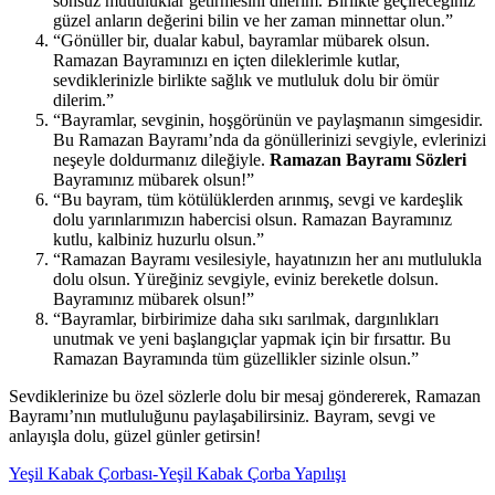
sonsuz mutluluklar getirmesini dilerim. Birlikte geçireceğiniz
güzel anların değerini bilin ve her zaman minnettar olun.”
“Gönüller bir, dualar kabul, bayramlar mübarek olsun.
Ramazan Bayramınızı en içten dileklerimle kutlar,
sevdiklerinizle birlikte sağlık ve mutluluk dolu bir ömür
dilerim.”
“Bayramlar, sevginin, hoşgörünün ve paylaşmanın simgesidir.
Bu Ramazan Bayramı’nda da gönüllerinizi sevgiyle, evlerinizi
neşeyle doldurmanız dileğiyle.
Ramazan Bayramı Sözleri
Bayramınız mübarek olsun!”
“Bu bayram, tüm kötülüklerden arınmış, sevgi ve kardeşlik
dolu yarınlarımızın habercisi olsun. Ramazan Bayramınız
kutlu, kalbiniz huzurlu olsun.”
“Ramazan Bayramı vesilesiyle, hayatınızın her anı mutlulukla
dolu olsun. Yüreğiniz sevgiyle, eviniz bereketle dolsun.
Bayramınız mübarek olsun!”
“Bayramlar, birbirimize daha sıkı sarılmak, dargınlıkları
unutmak ve yeni başlangıçlar yapmak için bir fırsattır. Bu
Ramazan Bayramında tüm güzellikler sizinle olsun.”
Sevdiklerinize bu özel sözlerle dolu bir mesaj göndererek, Ramazan
Bayramı’nın mutluluğunu paylaşabilirsiniz. Bayram, sevgi ve
anlayışla dolu, güzel günler getirsin!
Yeşil Kabak Çorbası-Yeşil Kabak Çorba Yapılışı