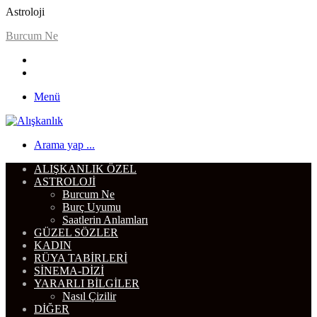
Astroloji
Burcum Ne
Menü
Arama yap ...
ALIŞKANLIK ÖZEL
ASTROLOJI
Burcum Ne
Burç Uyumu
Saatlerin Anlamları
GÜZEL SÖZLER
KADIN
RÜYA TABIRLERI
SINEMA-DIZI
YARARLI BILGILER
Nasıl Çizilir
DIĞER