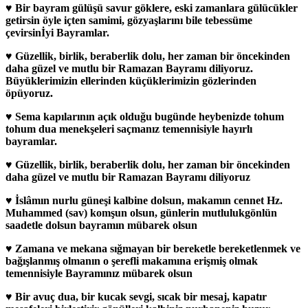
♥ Bir bayram gülüşü savur göklere, eski zamanlara gülücükler
getirsin öyle içten samimi, gözyaşlarını bile tebessüme
çevirsinİyi Bayramlar.
♥ Güzellik, birlik, beraberlik dolu, her zaman bir öncekinden
daha güzel ve mutlu bir Ramazan Bayramı diliyoruz.
Büyüklerimizin ellerinden küçüklerimizin gözlerinden
öpüyoruz.
♥ Sema kapılarının açık olduğu bugünde heybenizde tohum
tohum dua menekşeleri saçmanız temennisiyle hayırlı
bayramlar.
♥ Güzellik, birlik, beraberlik dolu, her zaman bir öncekinden
daha güzel ve mutlu bir Ramazan Bayramı diliyoruz
♥ İslâmın nurlu güneşi kalbine dolsun, makamın cennet Hz.
Muhammed (sav) komşun olsun, günlerin mutlulukgönlün
saadetle dolsun bayramın mübarek olsun
♥ Zamana ve mekana sığmayan bir bereketle bereketlenmek ve
bağışlanmış olmanın o şerefli makamına erişmiş olmak
temennisiyle Bayramınız mübarek olsun
♥ Bir avuç dua, bir kucak sevgi, sıcak bir mesaj, kapatır