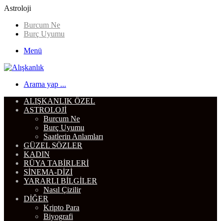
Astroloji
Burcum Ne
Burç Uyumu
Menü
Arama yap ...
ALIŞKANLIK ÖZEL
ASTROLOJI
Burcum Ne
Burç Uyumu
Saatlerin Anlamları
GÜZEL SÖZLER
KADIN
RÜYA TABIRLERI
SINEMA-DIZI
YARARLI BILGILER
Nasıl Çizilir
DIĞER
Kripto Para
Biyografi