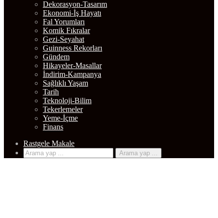
Dekorasyon-Tasarım
Ekonomi-İş Hayatı
Fal Yorumları
Komik Fıkralar
Gezi-Seyahat
Guinness Rekorları
Gündem
Hikayeler-Masallar
İndirim-Kampanya
Sağlıklı Yaşam
Tarih
Teknoloji-Bilim
Tekerlemeler
Yeme-İçme
Finans
Rastgele Makale
Arama yap ...