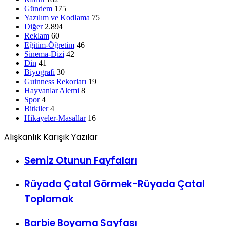
Gündem
175
Yazılım ve Kodlama
75
Diğer
2.894
Reklam
60
Eğitim-Öğretim
46
Sinema-Dizi
42
Din
41
Biyografi
30
Guinness Rekorları
19
Hayvanlar Alemi
8
Spor
4
Bitkiler
4
Hikayeler-Masallar
16
Alışkanlık Karışık Yazılar
Semiz Otunun Fayfaları
Rüyada Çatal Görmek-Rüyada Çatal
Toplamak
Barbie Boyama Sayfası