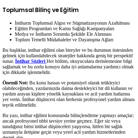
Toplumsal Bilinç ve Eğitim
İntiharın Toplumsal Algısı ve Stigmatizasyonun Azaltılması
Eğitim Programları ve Kamu Sağlığı Kampanyaları
Medya ve İntiharın Sorumlu Şekilde Ele Alınması
Toplum Temelli Müdahaleler ve Dayanışma Ağları
Bu başlıklar, intihar eğilimi olan bireyler ve bu durumun üstesinden
gelmek için kullanılabilecek stratejiler hakkında geniş bir perspektif
sunar.
İntihar Sözleri
Her bölüm, okuyuculara derinlemesine bilgi
sağlamak ve bu zorlu konuyu daha iyi anlamalarına yardımcı olmak
için dikkatle işlenmelidir.
Önemli Not:
Bu konu hassas ve potansiyel olarak tetikleyici
olabileceğinden, yazılarınızda daima destekleyici bir dil kullanın ve
yardım arayan kişilere yönelik kaynaklara ve acil yardım hatlarına
yer verin. İntihar düşüncesi olan herkesin profesyonel yardım alması
teşvik edilmelidir.
Bu yazı, intihar eğilimi konusunda bilinçlendirme yapmayı amaçlar;
ancak profesyonel tıbbi tavsiye yerine geçmez. Eğer siz veya
tanıdığınız birisi intihar düşünceleri yaşıyorsa, lütfen bir sağlık
uzmanıyla iletişime geçin veya yerel acil yardım hizmetlerinden
destek alın.