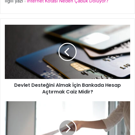
ilgili yazı :
İnternet Kotası Neden Çabuk Doluyor?
Devlet
Desteğini
Almak
İçin
Bankada
Hesap
Açtırmak
Caiz
Midir?
Devlet Desteğini Almak İçin Bankada Hesap
Açtırmak Caiz Midir?
Ağustos
2024
İşsizlik
Maaşı
Ne