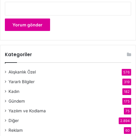
Kategoriler
Alışkanlık Özel
576
Yararlı Bilgiler
319
Kadın
182
Gündem
175
Yazılım ve Kodlama
75
Diğer
2.894
Reklam
60