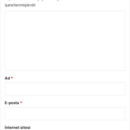
işaretlenmişlerdir
Y
o
r
u
m
*
Ad
*
E-posta
*
İnternet sitesi