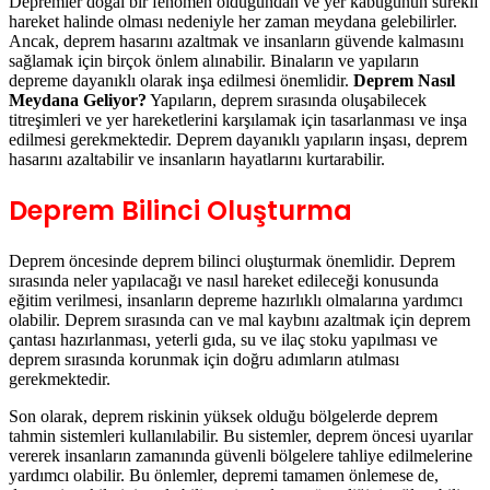
Ancak, deprem hasarını azaltmak ve insanların güvende kalmasını
sağlamak için birçok önlem alınabilir. Binaların ve yapıların
depreme dayanıklı olarak inşa edilmesi önemlidir.
Deprem Nasıl
Meydana Geliyor?
Yapıların, deprem sırasında oluşabilecek
titreşimleri ve yer hareketlerini karşılamak için tasarlanması ve inşa
edilmesi gerekmektedir. Deprem dayanıklı yapıların inşası, deprem
hasarını azaltabilir ve insanların hayatlarını kurtarabilir.
Deprem Bilinci Oluşturma
Deprem öncesinde deprem bilinci oluşturmak önemlidir. Deprem
sırasında neler yapılacağı ve nasıl hareket edileceği konusunda
eğitim verilmesi, insanların depreme hazırlıklı olmalarına yardımcı
olabilir. Deprem sırasında can ve mal kaybını azaltmak için deprem
çantası hazırlanması, yeterli gıda, su ve ilaç stoku yapılması ve
deprem sırasında korunmak için doğru adımların atılması
gerekmektedir.
Son olarak, deprem riskinin yüksek olduğu bölgelerde deprem
tahmin sistemleri kullanılabilir. Bu sistemler, deprem öncesi uyarılar
vererek insanların zamanında güvenli bölgelere tahliye edilmelerine
yardımcı olabilir. Bu önlemler, depremi tamamen önlemese de,
depremin etkilerini azaltabilir ve insanların güvenliğini sağlayabilir.