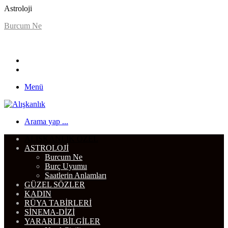
Astroloji
Burcum Ne
Menü
Arama yap ...
ALIŞKANLIK ÖZEL
ASTROLOJI
Burcum Ne
Burç Uyumu
Saatlerin Anlamları
GÜZEL SÖZLER
KADIN
RÜYA TABIRLERI
SINEMA-DIZI
YARARLI BILGILER
Nasıl Çizilir
DIĞER