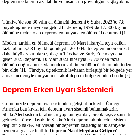
Türkiye’de son 30 yılın en ölümcül depremi 6 Şubat 2023’te 7,8
büyüklüğünde meydana geldi.Bu deprem, 1999’da 17.500 kişinin
ölümüne neden olan depremden bu yana en ölümcül depremdi [1].
Modern tarihin en ölümcül depremi 10 Mart itibarıyla teyit edilen
fazla ölümle,7.8 büyüklüğündeydi. 2010 Haiti depreminden on kat
daha büyük yıkıntılara yol açan Türkiye ve Suriye’de meydana
gelen 2023 depremi, 10 Mart 2023 itibarıyla 55.700’den fazla
ölümün doğrulanmasıyla modern tarihin en ölümcül depremlerinden
biri oldu [1]. Türkiye, üç tektonik levhanın birleştiği bir bölgede yer
alması nedeniyle dünyanın en aktif deprem bölgelerinden biridir [2].
Deprem Erken Uyarı Sistemleri
Günümüzde deprem uyarı sistemleri geliştirilmektedir. Örneğin
Amerika batı kıyısı için deprem uyarı sistemli bulunmaktadır.
ShakeAlert sistemi tarafından yapılan uyarılar; birçok kişiye sarsıntı
gelmeden önce ulaşabilir. ShakeAlert deprem tahmin eden sistem
değildir, ShakeAlert Mesajı bir depremin başladığını ilk saniyede
hemen algılar ve bildirir.
Deprem Nasıl Meydana Geliyor?
Deprem şiddeti artmadan, erken uyarı verir [3]. Bu bakımdan hızlı
toparlanma ve binayı terk etme fırsatı verebilir. Buna benzer