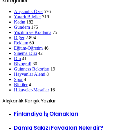
Alışkanlık Özel
576
Yararlı Bilgiler
319
Kadın
182
Gündem
175
Yazılım ve Kodlama
75
Diğer
2.894
Reklam
60
Eğitim-Öğretim
46
Sinema-Dizi
42
Din
41
Biyografi
30
Guinness Rekorları
19
Hayvanlar Alemi
8
Spor
4
Bitkiler
4
Hikayeler-Masallar
16
Alışkanlık Karışık Yazılar
Finlandiya İş Olanakları
Damla Sakızı Faydaları Nelerdir?