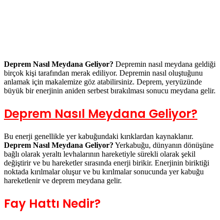
Deprem Nasıl Meydana Geliyor?
Depremin nasıl meydana geldiği
birçok kişi tarafından merak ediliyor. Depremin nasıl oluştuğunu
anlamak için makalemize göz atabilirsiniz. Deprem, yeryüzünde
büyük bir enerjinin aniden serbest bırakılması sonucu meydana gelir.
Deprem Nasıl Meydana Geliyor?
Bu enerji genellikle yer kabuğundaki kırıklardan kaynaklanır.
Deprem Nasıl Meydana Geliyor?
Yerkabuğu, dünyanın dönüşüne
bağlı olarak yeraltı levhalarının hareketiyle sürekli olarak şekil
değiştirir ve bu hareketler sırasında enerji birikir. Enerjinin biriktiği
noktada kırılmalar oluşur ve bu kırılmalar sonucunda yer kabuğu
hareketlenir ve deprem meydana gelir.
Fay Hattı Nedir?
Kısaca fay hattı kırık bölgelerdir. Depremler genellikle fay hatları adı
verilen kırık bölgeler boyunca meydana gelir. Fay hatları boyunca