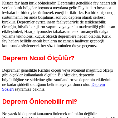
levhalar birbirleriyle sürtünerek enerji biriktirirler. Bu birikmiş enerji,
sürtünmenin bir anda boşalması sonucu deprem olarak serbest
bırakılır. Depremler ayrıca insan faaliyetleriyle de tetiklenebilir.
Örneğin, büyük barajların yapımı veya yeraltı madenciliği gibi insan
etkileşimleri, Haarp, iyonosfer tabakasına elektromanyetik dalga
yollama teknolojisi küçük ölçekli depremlere neden olabilir. Kırık
fay hatları bellidir ancak bunların ne zaman faaliyete geçeceği
konusunda söylenecek her söz tahminden öteye geçemez.
Deprem Nasıl Ölçülür?
Depremler genellikle Richter ölçeği veya Moment magnitüd ölçeği
gibi ölçekler kullanılarak ölçülür. Bu ölçekler, depremin
büyüklüğüne ve şiddetine göre sınıflandırır ve depremin etkilerinin
ne kadar şiddetli olduğunu belirlemeye yardımcı olur.
Deprem
Sözleri
sayfamıza bakınız.
Deprem Önlenebilir mi?
Ne yazık ki depremi tamamen önlemek mümkün değildir.
Depremler doğal bir fenomen olduğundan ve yer kabuğunun sürekli
hareket halinde olması nedeniyle her zaman meydana gelebilirler.