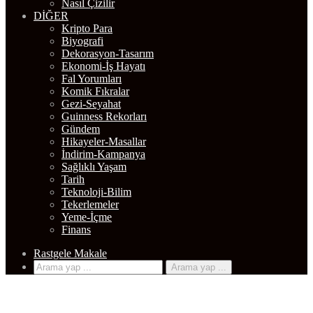
Kripto Para
Biyografi
Dekorasyon-Tasarım
Ekonomi-İş Hayatı
Fal Yorumları
Komik Fıkralar
Gezi-Seyahat
Guinness Rekorları
Gündem
Hikayeler-Masallar
İndirim-Kampanya
Sağlıklı Yaşam
Tarih
Teknoloji-Bilim
Tekerlemeler
Yeme-İçme
Finans
Rastgele Makale
Arama yap ...