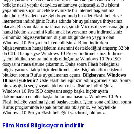
belleğe nasıl yapılır detaylıca anlatmaya çalışacağız. Bu işlemi
yapabilmeniz için öncelikle evinizde bir internet bağlantınız
olmalıdır. Bir adet en az 8gb boyutunda bir adet Flash bellek ve
internetten indirdiğiniz Rufus adında bir uygulamaya ihtiyacınız
olacak. Bu sandıklarımız tamamsa, şimdi Microsoft sayfasına gidip
hangi işletim sistemini kullanmak istiyorsanız onu indirmelisiniz.
Günümüz bilgisayarlarının düşünüldüğünde en yaygın olan
Windows 10 Pro yu tercih edebilirsiniz. Bunu indirirken
bilgisayarınızın hangi işletim sistemini desteklediğini araştırıp 32 bit
da 64 bit hangisiyse Windows 10 Pro yu indirmelisiniz. İndirme
işlemi bittikten sonra indirmiş olduğunuz Windows 10 Pro İSO
dosyasını masa üstüne çıkartınız. Daha sonra Flash belleğinizi
bilgisayarınıza takip biçimlendirmelisiniz. Biçimlendirme işlemi
bittikten sonra Rufus uygulamanızı açınız.
Bilgisayara Windows
10 nasıl yüklenir?
Üste Flash belleğinizin adını görmelisiniz. Sonra
biraz aşağıda seç yazısına tıklayıp masa üstüne indirdiğiniz
Windows 10 Pro İSO dosyasını seçip başka hiçbir ayara
dokunmadan en altta başlat butonuna basınız. Windows 10 Pro
Flash belleğe yazılma işlemi başlayacaktır. İşlem sona erdikten sonra
Rufus programında kapak butonuna tıklayınız. Ve böylelikle
Windows 10 Pro yu Flash belleğini yazdırmış oldunuz.
Film
Film Nasıl Bilgisayara İndirilir
Nasıl