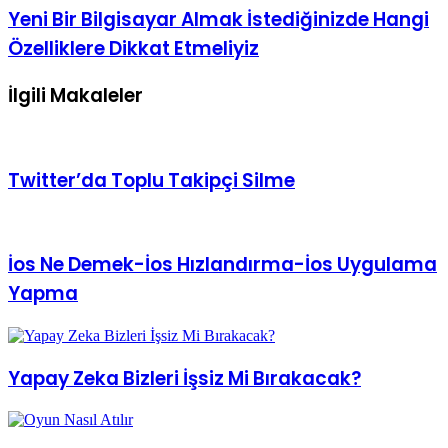
Bilgisayara
Yeni
Yeni Bir Bilgisayar Almak İstediğinizde Hangi
İndirilir
Bir
Özelliklere Dikkat Etmeliyiz
Bilgisayar
Almak
İstediğinizde
İlgili Makaleler
Hangi
Özelliklere
Dikkat
Etmeliyiz
Twitter’da Toplu Takipçi Silme
İos Ne Demek-İos Hızlandırma-İos Uygulama
Yapma
Yapay Zeka Bizleri İşsiz Mi Bırakacak?