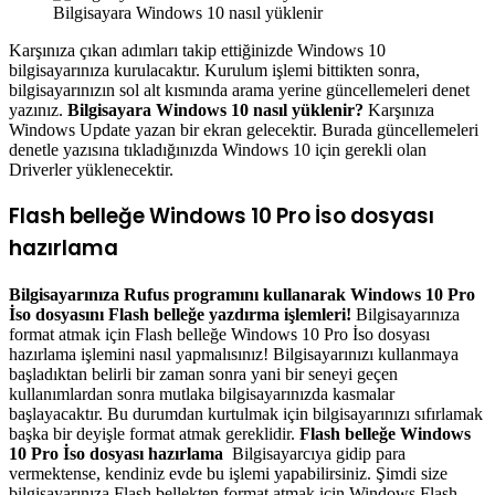
Bilgisayara Windows 10 nasıl yüklenir
Karşınıza çıkan adımları takip ettiğinizde Windows 10
bilgisayarınıza kurulacaktır. Kurulum işlemi bittikten sonra,
bilgisayarınızın sol alt kısmında arama yerine güncellemeleri denet
yazınız.
Bilgisayara Windows 10 nasıl yüklenir?
Karşınıza
Windows Update yazan bir ekran gelecektir. Burada güncellemeleri
denetle yazısına tıkladığınızda Windows 10 için gerekli olan
Driverler yüklenecektir.
Flash belleğe Windows 10 Pro İso dosyası
hazırlama
Bilgisayarınıza Rufus programını kullanarak Windows 10 Pro
İso dosyasını Flash belleğe yazdırma işlemleri!
Bilgisayarınıza
format atmak için Flash belleğe Windows 10 Pro İso dosyası
hazırlama işlemini nasıl yapmalısınız! Bilgisayarınızı kullanmaya
başladıktan belirli bir zaman sonra yani bir seneyi geçen
kullanımlardan sonra mutlaka bilgisayarınızda kasmalar
başlayacaktır. Bu durumdan kurtulmak için bilgisayarınızı sıfırlamak
başka bir deyişle format atmak gereklidir.
Flash belleğe Windows
10 Pro İso dosyası hazırlama
Bilgisayarcıya gidip para
vermektense, kendiniz evde bu işlemi yapabilirsiniz. Şimdi size
bilgisayarınıza Flash bellekten format atmak için Windows Flash