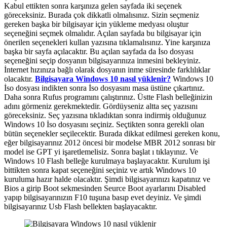
Kabul ettikten sonra karşınıza gelen sayfada iki seçenek
göreceksiniz. Burada çok dikkatli olmalısınız. Sizin seçmeniz
gereken başka bir bilgisayar için yükleme medyası oluştur
seçeneğini seçmek olmalıdır. Açılan sayfada bu bilgisayar için
önerilen seçenekleri kullan yazısına tıklamalısınız. Yine karşınıza
başka bir sayfa açılacaktır. Bu açılan sayfada da İso dosyası
seçeneğini seçip dosyanın bilgisayarınıza inmesini bekleyiniz.
İnternet hızınıza bağlı olarak dosyanın inme süresinde farklılıklar
olacaktır.
Bilgisayara Windows 10 nasıl yüklenir?
Windows 10
İso dosyası indikten sonra İso dosyasını masa üstüne çıkartınız.
Daha sonra Rufus programını çalıştırınız. Üstte Flash belleğinizin
adını görmeniz gerekmektedir. Gördüyseniz altta seç yazısını
göreceksiniz. Seç yazısına tıkladıktan sonra indirmiş olduğunuz
Windows 10 İso dosyasını seçiniz. Seçtikten sonra gerekli olan
bütün seçenekler seçilecektir. Burada dikkat edilmesi gereken konu,
eğer bilgisayarınız 2012 öncesi bir modelse MBR 2012 sonrası bir
model ise GPT yi işaretlemelisiz. Sonra başlat ı tıklayınız. Ve
Windows 10 Flash belleğe kurulmaya başlayacaktır. Kurulum işi
bittikten sonra kapat seçeneğini seçiniz ve artık Windows 10
kuruluma hazır halde olacaktır. Şimdi bilgisayarınızı kapatınız ve
Bios a girip Boot sekmesinden Seurce Boot ayarlarını Disabled
yapıp bilgisayarınızın F10 tuşuna basıp evet deyiniz. Ve şimdi
bilgisayarınız Usb Flash bellekten başlayacaktır.