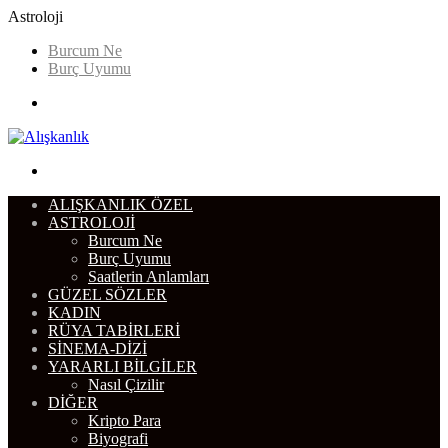
Astroloji
Burcum Ne
Burç Uyumu
Menü
Arama
yap
ALIŞKANLIK ÖZEL
...
ASTROLOJI
Burcum Ne
Burç Uyumu
Saatlerin Anlamları
GÜZEL SÖZLER
KADIN
RÜYA TABIRLERI
SINEMA-DIZI
YARARLI BILGILER
Nasıl Çizilir
DIĞER
Kripto Para
Biyografi