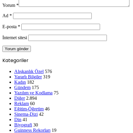
Yorum
*
Ad
*
E-posta
*
İnternet sitesi
Kategoriler
Alışkanlık Özel
576
Yararlı Bilgiler
319
Kadın
182
Gündem
175
Yazılım ve Kodlama
75
Diğer
2.894
Reklam
60
Eğitim-Öğretim
46
Sinema-Dizi
42
Din
41
Biyografi
30
Guinness Rekorları
19