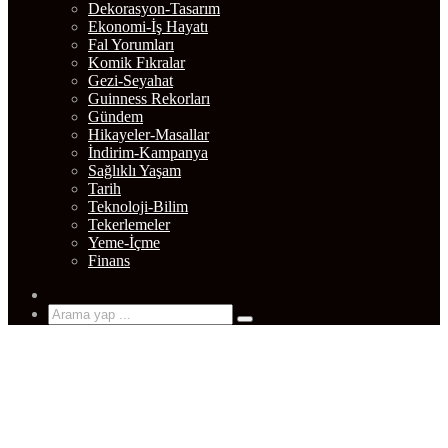
Dekorasyon-Tasarım
Ekonomi-İş Hayatı
Fal Yorumları
Komik Fıkralar
Gezi-Seyahat
Guinness Rekorları
Gündem
Hikayeler-Masallar
İndirim-Kampanya
Sağlıklı Yaşam
Tarih
Teknoloji-Bilim
Tekerlemeler
Yeme-İçme
Finans
Rastgele
Makale
Arama
yap
...